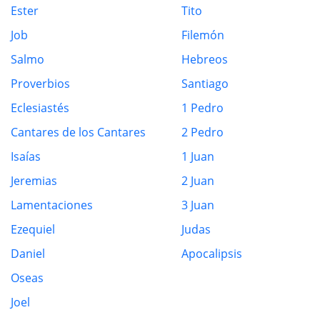
Ester
Tito
Job
Filemón
Salmo
Hebreos
Proverbios
Santiago
Eclesiastés
1 Pedro
Cantares de los Cantares
2 Pedro
Isaías
1 Juan
Jeremias
2 Juan
Lamentaciones
3 Juan
Ezequiel
Judas
Daniel
Apocalipsis
Oseas
Joel