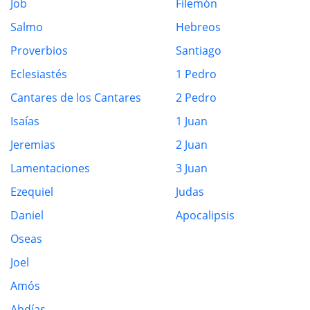
Job
Filemón
Salmo
Hebreos
Proverbios
Santiago
Eclesiastés
1 Pedro
Cantares de los Cantares
2 Pedro
Isaías
1 Juan
Jeremias
2 Juan
Lamentaciones
3 Juan
Ezequiel
Judas
Daniel
Apocalipsis
Oseas
Joel
Amós
Abdías