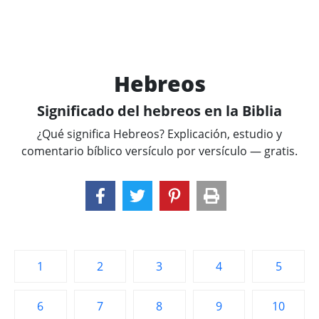
Hebreos
Significado del hebreos en la Biblia
¿Qué significa Hebreos? Explicación, estudio y
comentario bíblico versículo por versículo — gratis.
1
2
3
4
5
6
7
8
9
10