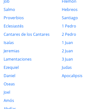
Job
Filemón
Salmo
Hebreos
Proverbios
Santiago
Eclesiastés
1 Pedro
Cantares de los Cantares
2 Pedro
Isaías
1 Juan
Jeremias
2 Juan
Lamentaciones
3 Juan
Ezequiel
Judas
Daniel
Apocalipsis
Oseas
Joel
Amós
Abdías