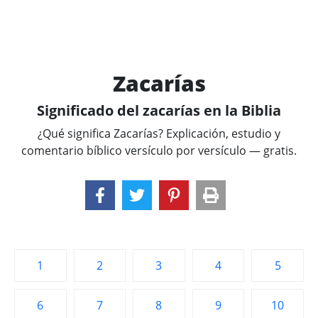
Zacarías
Significado del zacarías en la Biblia
¿Qué significa Zacarías? Explicación, estudio y
comentario bíblico versículo por versículo — gratis.
1
2
3
4
5
6
7
8
9
10