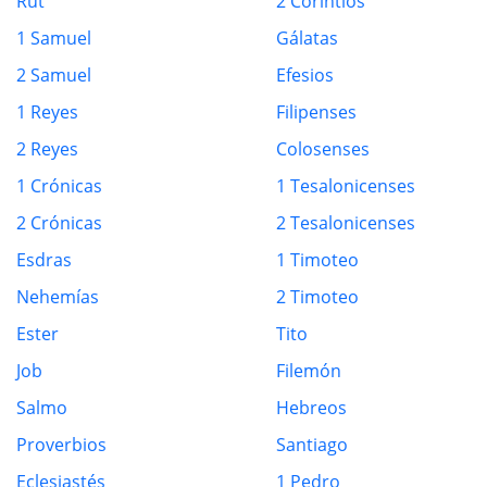
Rut
2 Corintios
1 Samuel
Gálatas
2 Samuel
Efesios
1 Reyes
Filipenses
2 Reyes
Colosenses
1 Crónicas
1 Tesalonicenses
2 Crónicas
2 Tesalonicenses
Esdras
1 Timoteo
Nehemías
2 Timoteo
Ester
Tito
Job
Filemón
Salmo
Hebreos
Proverbios
Santiago
Eclesiastés
1 Pedro