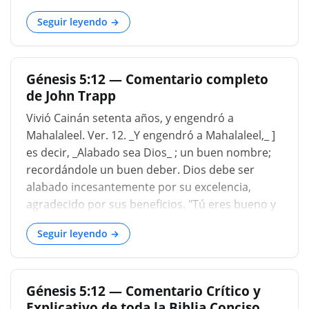
con la población humana del mundo. En cada
Seguir leyendo →
rama de la familia humana se encuentran las
tradiciones del evento. Estas tradiciones no
necesitan ser recitadas, aunque algunas de ellas
Génesis 5:12 — Comentario completo
tienen una semejanza notable con la historia
de John Trapp
bíblica, mientras que otras son muy hermosas
en su construcción y sig
Vivió Cainán setenta años, y engendró a
Mahalaleel. Ver. 12. _Y engendró a Mahalaleel,_ ]
es decir, _Alabado sea Dios_ ; un buen nombre;
recordándole un buen deber. Dios debe ser
alabado incesantemente por su excelencia,
agradecido por sus beneficios. "Tú eres bueno y
haces el bien"....
Seguir leyendo →
Génesis 5:12 — Comentario Crítico y
Explicativo de toda la Biblia Conciso