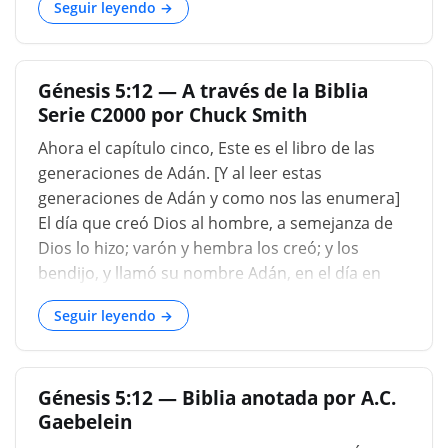
Seguir leyendo →
madurez, se casaron con esposas, engendraron
hijos y luego murieron. En solo dos casos, la
historia diverge de este estilo de narración
biográfica severamente simple, es decir, en los
Génesis 5:12 — A través de la Biblia
ca...
Serie C2000 por Chuck Smith
Ahora el capítulo cinco, Este es el libro de las
generaciones de Adán. [Y al leer estas
generaciones de Adán y como nos las enumera]
El día que creó Dios al hombre, a semejanza de
Dios lo hizo; varón y hembra los creó; y los
bendijo, y llamó su nombre Adán, en el día en
que fueron creados. Y vivió Adán ciento veinte
Seguir leyendo →
años, y engendró un hijo a su semejanza,
conforme a su imagen; y llamó su nombre Set (
Génesis 5:1-3 ). Como ven, Adán tenía ciento
Génesis 5:12 — Biblia anotada por A.C.
veinte años cuando nació Seth, lo que significa
Gaebelein
que Caín probablemente estaba en su
adolescencia. Y cuando mató a su hermano eso