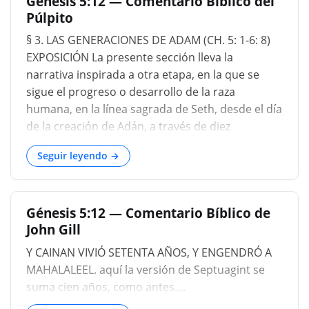
Génesis 5:12 — Comentario Biblico del
Púlpito
§ 3. LAS GENERACIONES DE ADAM (CH. 5: 1-6: 8)
EXPOSICIÓN La presente sección lleva la
narrativa inspirada a otra etapa, en la que se
sigue el progreso o desarrollo de la raza
humana, en la línea sagrada de Seth, desde el día
de la creación de Adán, a través de diez
generaciones sucesivas, hasta el punto en que se
Seguir leyendo →
alcanza El primer gran experimento de intentar
salvar al hombre por clemencia en lugar de
castigo se termina, y Jehová, cuya misericordia
Génesis 5:12 — Comentario Bíblico de
ha sido rechazada y abusada, decide destruir a
John Gill
los transgresores impenitentes. Primero, en un
resumen breve y un tanto monótono, se
Y CAINAN VIVIÓ SETENTA AÑOS, Y ENGENDRÓ A
bosquejan las vidas de los diez patriarcas,
MAHALALEEL. aquí la versión de Septuagint se
apenas se registra más de ellos que
suma cien años, como antes....
simplemente de que nacieron, crecieron hasta la