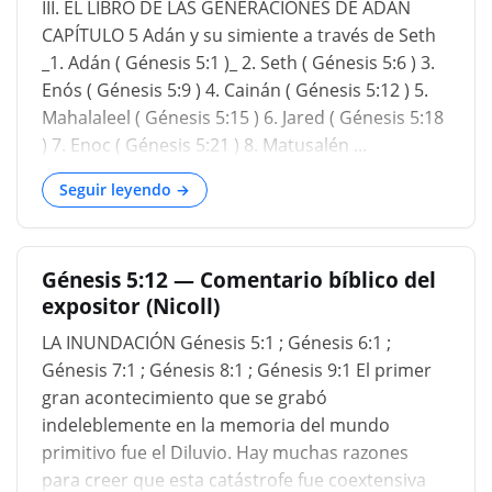
III. EL LIBRO DE LAS GENERACIONES DE ADÁN
le habría dado la oportunidad de casarse con
CAPÍTULO 5 Adán y su simiente a través de Seth
una hermana de noventa años. Ahí no habría
_1. Adán ( Génesis 5:1 )_ 2. Seth ( Génesis 5:6 ) 3.
ningún problema. Y fueron los días de Adán,
Enós ( Génesis 5:9 ) 4. Cainán ( Génesis 5:12 ) 5.
después que engendró a Set, ochocientos años;
Mahalaleel ( Génesis 5:15 ) 6. Jared ( Génesis 5:18
y engendró hijos e hijas. Y los días que vivió Adán
) 7. Enoc ( Génesis 5:21 ) 8. Matusalén ...
fueron novecientos treinta años y murió ...
Seguir leyendo →
Génesis 5:12 — Comentario bíblico del
expositor (Nicoll)
LA INUNDACIÓN Génesis 5:1 ; Génesis 6:1 ;
Génesis 7:1 ; Génesis 8:1 ; Génesis 9:1 El primer
gran acontecimiento que se grabó
indeleblemente en la memoria del mundo
primitivo fue el Diluvio. Hay muchas razones
para creer que esta catástrofe fue coextensiva