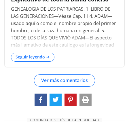
GENEALOGIA DE LOS PATRIARCAS. 1. LIBRO DE
LAS GENERACIONES—Véase Cap. 11:4. ADAM—
usado aquí o como el nombre propio del primer
hombre, o de la raza humana en general. 5.
TODOS LOS DÍAS QUE VIVIÓ ADAM—El aspecto
más llamativo de este catálogo es la longevidad
de Adam y sus descendientes inmediatos. Diez
Seguir leyendo →
son enumerados en sucesión directa cuyas vidas
en mucho excedieron los límites ordinarios que
conocemos nosotros, siendo la vida más corta
Ver más comentarios
de 365 años, y la más larga de 930 años. Es inútil
preguntar qué causas secundarias habrían
contribuído a esta prolongada longevidad—tal
vez un físico vigoroso, la naturaleza de su
alimentación, la temperatura y salubridad del
clima; o, finalmente, como esta lista incluye sólo
CONTINÚA DESPUÉS DE LA PUBLICIDAD
a los verdaderos adoradores de Dios—si su larga