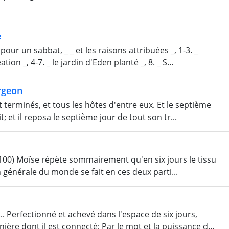
e
our un sabbat, _ _ et les raisons attribuées _, 1-3. _
ion _, 4-7. _ le jardin d'Eden planté _, 8. _ S...
rgeon
nt terminés, et tous les hôtes d'entre eux. Et le septième
it; et il reposa le septième jour de tout son tr...
s _ (100) Moïse répète sommairement qu'en six jours le tissu
on générale du monde se fait en ces deux parti...
.... Perfectionné et achevé dans l'espace de six jours,
re dont il est connecté; Par le mot et la puissance d...