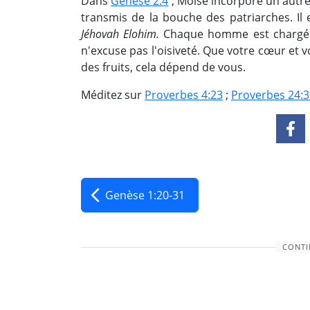
Dans
Genèse 2:4
, Moïse incorpore un autre
transmis de la bouche des patriarches. Il 
Jéhovah Elohim.
Chaque homme est chargé d'
n'excuse pas l'oisiveté. Que votre cœur et 
des fruits, cela dépend de vous.
Méditez sur
Proverbes 4:23
;
Proverbes 24:3
Genèse 1:20-31
CONTI