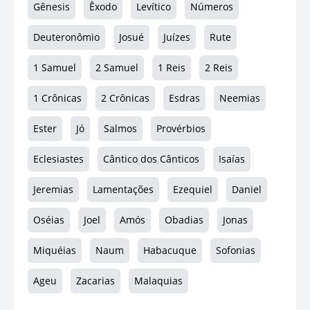
Gênesis
Êxodo
Levítico
Números
Deuteronômio
Josué
Juízes
Rute
1 Samuel
2 Samuel
1 Reis
2 Reis
1 Crônicas
2 Crônicas
Esdras
Neemias
Ester
Jó
Salmos
Provérbios
Eclesiastes
Cântico dos Cânticos
Isaías
Jeremias
Lamentações
Ezequiel
Daniel
Oséias
Joel
Amós
Obadias
Jonas
Miquéias
Naum
Habacuque
Sofonias
Ageu
Zacarias
Malaquias