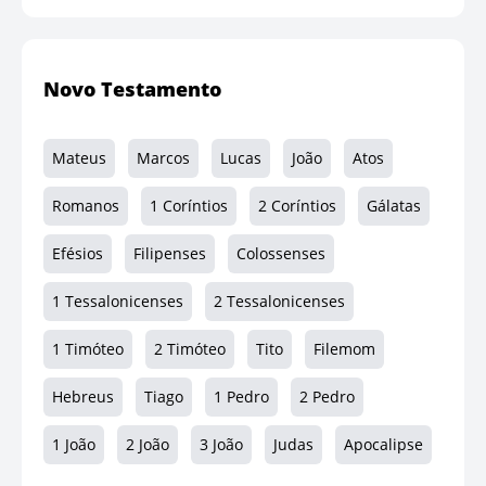
Novo Testamento
Mateus
Marcos
Lucas
João
Atos
Romanos
1 Coríntios
2 Coríntios
Gálatas
Efésios
Filipenses
Colossenses
1 Tessalonicenses
2 Tessalonicenses
1 Timóteo
2 Timóteo
Tito
Filemom
Hebreus
Tiago
1 Pedro
2 Pedro
1 João
2 João
3 João
Judas
Apocalipse