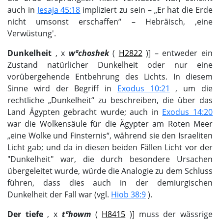
auch in
Jesaja 45:18
impliziert zu sein – „Er hat die Erde
nicht umsonst erschaffen“ – Hebräisch, ‚eine
Verwüstung'.
Dunkelheit
, х
wªchoshek
(
H2822
)] – entweder ein
Zustand natürlicher Dunkelheit oder nur eine
vorübergehende Entbehrung des Lichts. In diesem
Sinne wird der Begriff in
Exodus 10:21
, um die
rechtliche „Dunkelheit“ zu beschreiben, die über das
Land Ägypten gebracht wurde; auch in
Exodus 14:20
war die Wolkensäule für die Ägypter am Roten Meer
„eine Wolke und Finsternis“, während sie den Israeliten
Licht gab; und da in diesen beiden Fällen Licht vor der
"Dunkelheit" war, die durch besondere Ursachen
übergeleitet wurde, würde die Analogie zu dem Schluss
führen, dass dies auch in der demiurgischen
Dunkelheit der Fall war (vgl.
Hiob 38:9
).
Der tiefe
, х
tªhowm
(
H8415
)] muss der wässrige