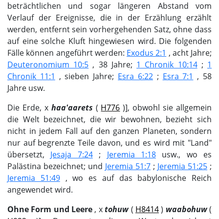
beträchtlichen und sogar längeren Abstand vom
Verlauf der Ereignisse, die in der Erzählung erzählt
werden, entfernt sein vorhergehenden Satz, ohne dass
auf eine solche Kluft hingewiesen wird. Die folgenden
Fälle können angeführt werden:
Exodus 2:1
, acht Jahre;
Deuteronomium 10:5
, 38 Jahre;
1 Chronik 10:14
;
1
Chronik 11:1
, sieben Jahre;
Esra 6:22
;
Esra 7:1
, 58
Jahre usw.
Die Erde, х
haa'aarets
(
H776
)], obwohl sie allgemein
die Welt bezeichnet, die wir bewohnen, bezieht sich
nicht in jedem Fall auf den ganzen Planeten, sondern
nur auf begrenzte Teile davon, und es wird mit "Land"
übersetzt,
Jesaja 7:24
;
Jeremia 1:18
usw., wo es
Palästina bezeichnet; und
Jeremia 51:7
;
Jeremia 51:25
;
Jeremia 51:49
, wo es auf das babylonische Reich
angewendet wird.
Ohne Form und Leere
, х
tohuw
(
H8414
)
waabohuw
(