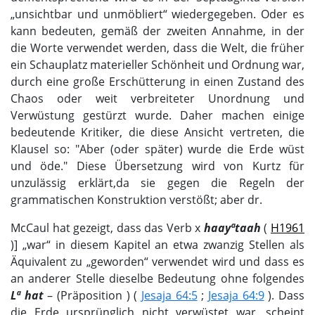
„unsichtbar und unmöbliert“ wiedergegeben. Oder es
kann bedeuten, gemäß der zweiten Annahme, in der
die Worte verwendet werden, dass die Welt, die früher
ein Schauplatz materieller Schönheit und Ordnung war,
durch eine große Erschütterung in einen Zustand des
Chaos oder weit verbreiteter Unordnung und
Verwüstung gestürzt wurde. Daher machen einige
bedeutende Kritiker, die diese Ansicht vertreten, die
Klausel so: "Aber (oder später) wurde die Erde wüst
und öde." Diese Übersetzung wird von Kurtz für
unzulässig erklärt,da sie gegen die Regeln der
grammatischen Konstruktion verstößt; aber dr.
McCaul hat gezeigt, dass das Verb х
haayªtaah
(
H1961
)] „war“ in diesem Kapitel an etwa zwanzig Stellen als
Äquivalent zu „geworden“ verwendet wird und dass es
an anderer Stelle dieselbe Bedeutung ohne folgendes
Lª hat
– (Präposition ) (
Jesaja 64:5
;
Jesaja 64:9
). Dass
die Erde ursprünglich nicht verwüstet war, scheint