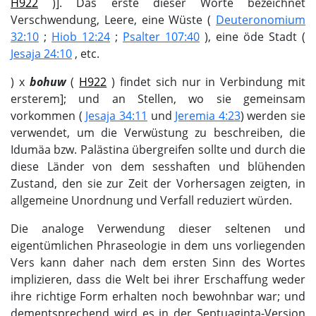
H922
)]. Das erste dieser Worte bezeichnet
Verschwendung, Leere, eine Wüste (
Deuteronomium
32:10
;
Hiob 12:24
;
Psalter 107:40
), eine öde Stadt (
Jesaja 24:10
, etc.
) х
bohuw
(
H922
) findet sich nur in Verbindung mit
ersterem]; und an Stellen, wo sie gemeinsam
vorkommen (
Jesaja 34:11
und
Jeremia 4:23
) werden sie
verwendet, um die Verwüstung zu beschreiben, die
Idumäa bzw. Palästina übergreifen sollte und durch die
diese Länder von dem sesshaften und blühenden
Zustand, den sie zur Zeit der Vorhersagen zeigten, in
allgemeine Unordnung und Verfall reduziert würden.
Die analoge Verwendung dieser seltenen und
eigentümlichen Phraseologie in dem uns vorliegenden
Vers kann daher nach dem ersten Sinn des Wortes
implizieren, dass die Welt bei ihrer Erschaffung weder
ihre richtige Form erhalten noch bewohnbar war; und
dementsprechend wird es in der Septuaginta-Version