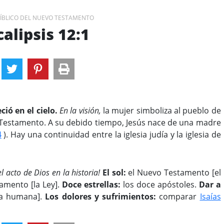
BÍBLICO DEL NUEVO TESTAMENTO
alipsis 12:1
ió en el cielo.
En la visión,
la mujer simboliza al pueblo de
 Testamento. A su debido tiempo, Jesús nace de una madre
4
). Hay una continuidad entre la iglesia judía y la iglesia de
el acto de Dios en la historia!
El sol:
el Nuevo Testamento [el
amento [la Ley].
Doce estrellas:
los doce apóstoles.
Dar a
ma humana].
Los dolores y sufrimientos:
comparar
Isaías