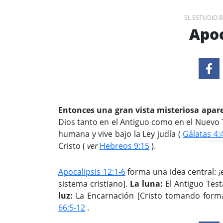
EL ESTUDIO 
Apoc
Entonces una gran vista misteriosa aparec
Dios tanto en el Antiguo como en el Nuevo
humana y vive bajo la Ley judía (
Gálatas 4:
Cristo (
ver
Hebreos 9:15
).
Apocalipsis 12:1-6
forma una idea central:
¡
sistema cristiano].
La luna:
El Antiguo Test
luz:
La Encarnación [Cristo tomando for
66:5-12
.