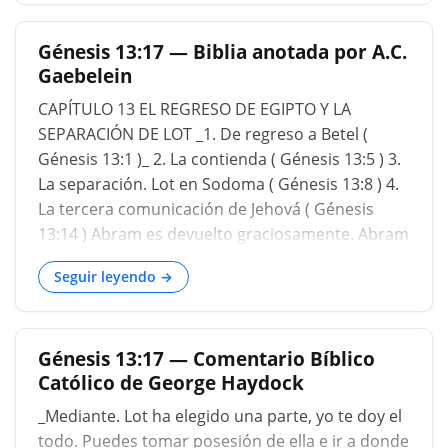
sus hombres que permitieran que Abraham
viajara libremente. Y ahora Abraham regresa de
Génesis 13:17 — Biblia anotada por A.C.
Egipto en el capítulo trece. Subió de Egipto, él y
Gaebelein
su mujer, y todo lo que tenía, y Lot con él, al sur (
Génesis 13:1 ). Eso sería en la parte sur de la
CAPÍTULO 13 EL REGRESO DE EGIPTO Y LA
tierra de Canaán en el área de Beerseba, Cades,
SEPARACIÓN DE LOT _1. De regreso a Betel (
Barnea, Hebrón allí en la parte sur. Y Abram era
Génesis 13:1 )_ 2. La contienda ( Génesis 13:5 ) 3.
muy rico en ganado, en plata y en oro ( Génesis
La separación. Lot en Sodoma ( Génesis 13:8 ) 4.
13:2 ). Entonces Dios había bendec
La tercera comunicación de Jehová ( Génesis
13:14 ) Abram es devuelto graciosamente. Abram
no pudo haber permanecido en Egipto para
Seguir leyendo →
siempre. De modo que el creyente que se ha
apartado del Señor será restaurado. Cuán
precioso debe haber sido para él el altar de
Génesis 13:17 — Comentario Bíblico
Betel. Dispensacionalmente, el descenso de
Católico de George Haydock
Abram a Egipto presagia el descenso de su
posteridad. El carácter de Lot se manifiesta en su
_Mediante. Lot ha elegido una parte, yo te doy el
elección egoís
todo. Puedes tomar posesión de ella e ir a donde