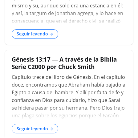
(Génesis 13:10), y posible
mismo y su, aunque solo era una estancia en él;
y así, la targum de Jonathan agrega, y lo hace en
consecuencia, que en el derecho civil se realizó
caminando: EN LA LONGITUD DE ELLA, Y EN LA
Seguir leyendo →
AMPLITUD DE ELLO ; La extensión de ella se
resuelve de manera variosa por los geógrafos;
algunos no lo dan más de unos ciento setenta u
Génesis 13:17 — A través de la Biblia
ochenta millas de longitud, de norte a sur, y
Serie C2000 por Chuck Smith
alrededor de ciento cuarenta en amplitud de
este a oeste, donde se encuentra más amplio, ya
Capítulo trece del libro de Génesis. En el capítulo
que está hacia el sur, y pero alrededor de
doce, encontramos que Abraham había bajado a
setenta donde Más estrecho, como lo es hacia el
Egipto a causa del hambre. Y allí por falta de fe y
norte: pero se observa D desde los mapas más
confianza en Dios para cuidarlo, hizo que Sarai
recientes y más precisos, que parece extenderse
se hiciera pasar por su hermana. Pero Dios trajo
cerca de doscientas millas de largo, y
una plaga sobre los egipcios porque el Faraón
aproximadamente ochenta en amplitud sobre el
más o menos la había llevado a su harén y
medio, y diez o quince o men...
Seguir leyendo →
reprendió a Abraham por el engaño y ordenó a