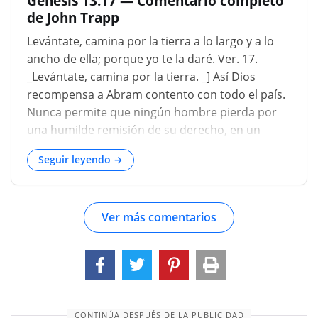
Génesis 13:17 — Comentario completo
que, para mantenerse a sí mismo y a sus
de John Trapp
dependientes con vida, debía recurrir a la astucia
y la deshonestidad. Al volver sobre sus pasos y
Levántate, camina por la tierra a lo largo y a lo
regresar al altar en Betel, parece reconocer que
ancho de ella; porque yo te la daré. Ver. 17.
debería haber permanecido allí durante el
_Levántate, camina por la tierra. _] Así Dios
hambre en dependencia de Dios. Cualquiera que
recompensa a Abram contento con todo el país.
haya intentado un arrepentimiento práctico
Nunca permite que ningún hombre pierda por
similar, visible para su propia casa y que afecte
una humilde remisión de su derecho, en un
su lugar de residencia u ocupaciones diarias,
deseo de paz. "Los mansos heredarán la tierra",
sabrá có
Seguir leyendo →
Mateo 5: 5 y tendrán el cielo para arrancar; que
fue lo principal aquí prometido a Abram, en esta
encuesta. Hebreos 11:10 _; _Hebreos 11:16...
Ver más comentarios
CONTINÚA DESPUÉS DE LA PUBLICIDAD