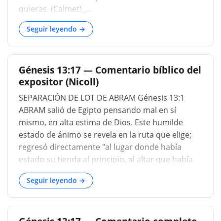
quieras. (Calmet)_...
Seguir leyendo →
Génesis 13:17 — Comentario bíblico del
expositor (Nicoll)
SEPARACIÓN DE LOT DE ABRAM Génesis 13:1
ABRAM salió de Egipto pensando mal en sí
mismo, en alta estima de Dios. Este humilde
estado de ánimo se revela en la ruta que elige;
regresó directamente "al lugar donde había
estado su tienda al principio, al altar que había
hecho allí al principio". Con una sencillez infantil
Seguir leyendo →
parece reconocer que su visita a Egipto había
sido un error. Había ido allí suponiendo que
estaba arrojado sobre sus propios recursos y