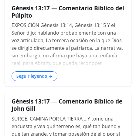
_chebrôn_ , Chebron, “conjunción,
Génesis 13:17 — Comentario Biblico del
confederación”. Lot se ha mantenido has
Púlpito
EXPOSICIÓN Génesis 13:14, Génesis 13:15 Y el
Señor dijo: hablando probablemente con una
voz articulada; La tercera ocasión en la que Dios
se dirigió directamente al patriarca. La narrativa,
sin embargo, no afirma que haya una teofanía
real, para Abram, que pueda reconocer
fácilmente la voz que ya le había hablado dos
Seguir leyendo →
veces. Después de eso, Lot se separó de él. Por
lo tanto, Dios aprobó esa separación (Poole), y
administró consuelo al atribulado corazón del
Génesis 13:17 — Comentario Bíblico de
patriarca (Calvino), aunque las revelaciones
John Gill
divinas no suelen hacerse en las mentes ya
tranquilas y serenas (Lyra). Levanta ahora tus
SURGE, CAMINA POR LA TIERRA ,. Y tome una
ojos. Tal vez una referencia estudiada al acto de
encuesta y vea qué terreno es, qué tan bueno y
Lot, que Moisés describe en un lenguaje similar
qué tan grande, y tomar posesión de ello por sí