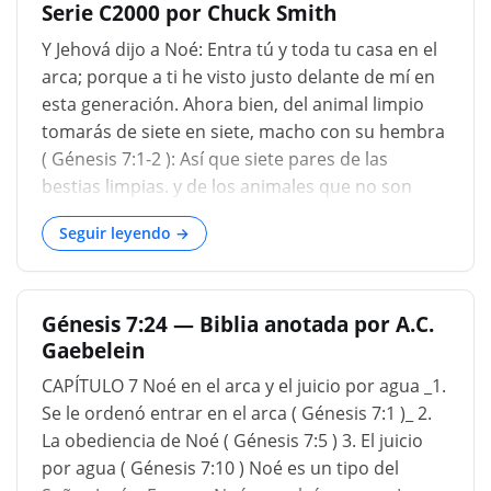
Serie C2000 por Chuck Smith
pueblo en el último,« Ven, bendito de mi padre
heredar el reino preparado para ti de la
Y Jehová dijo a Noé: Entra tú y toda tu casa en el
Fundación del Mundo. »« Salida »es la palabra de
arca; porque a ti he visto justo delante de mí en
justicia y juicio, pero« ven »es la palabra de
esta generación. Ahora bien, del animal limpio
misericordia y gracia. «El Señor dijo a Noah, ven,
tomarás de siete en siete, macho con su hembra
tú y toda tu casa en el arca; ». Génesis 7:1....
( Génesis 7:1-2 ): Así que siete pares de las
bestias limpias. y de los animales que no son
limpios por dos, el macho y su hembra. De las
Seguir leyendo →
aves del cielo de siete en siete, macho y hembra;
para mantener viva la semilla sobre la faz de
toda la tierra. Porque en siete días haré llover
Génesis 7:24 — Biblia anotada por A.C.
sobre la tierra cuarenta días y cuarenta noches;
Gaebelein
y todo ser viviente que he hecho, lo destruiré de
sobre la faz de la tierra. E hizo Noé conforme a
CAPÍTULO 7 Noé en el arca y el juicio por agua _1.
todo lo que le mandó Jehová. Y Noé tenía
Se le ordenó entrar en el arca ( Génesis 7:1 )_ 2.
seiscientos años cuando el diluvio de las aguas
La obediencia de Noé ( Génesis 7:5 ) 3. El juicio
vino sobre la tierra. Y entró Noé, y sus hijos, y su
por agua ( Génesis 7:10 ) Noé es un tipo del
mujer, y las mujeres de sus hijos con él, en el