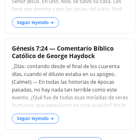
Señor Jesús. En uno, Noé, se salvó su casa. Los
arca, a causa de las aguas del diluvio. Y de los
llevó por encima y por las aguas del juicio. Noé
animales limpios, y
también es un tipo del remanente judío que
Seguir leyendo →
pasará por la gran tribulación y los juicios
venideros. El arca de madera de gofer,
acampanada por dentro y por fuera con brea, es
Génesis 7:24 — Comentario Bíblico
un símbolo del Señor Jesucristo; Noé
Católico de George Haydock
preparando el arca, el tipo de Cristo, logrando la
salvación, habiéndola terminado. El diluvio es un
_Días: contando desde el final de los cuarenta
tipo de la muerte de Cristo. “Todas tus olas y tus
días, cuando el diluvio estaba en su apogeo.
olas han pasado sobre mí”
(Calmet) --- En todas las historias de épocas
pasadas, no hay nada tan terrible como este
evento. ¿Qué fue de todas esas miríadas de seres
humanos que perecieron en esta ocasión? No lo
sabemos. Algunos han supuesto caritativamente
Seguir leyendo →
que, aunque la mayor parte pereció
eternamente, unos pocos que habían sido
incrédulos mientras Noe predicaba, abrieron sus