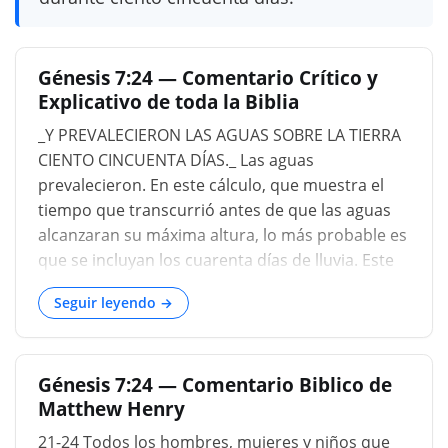
Génesis 7:24 — Comentario Crítico y
Explicativo de toda la Biblia
_Y PREVALECIERON LAS AGUAS SOBRE LA TIERRA
CIENTO CINCUENTA DÍAS._ Las aguas
prevalecieron. En este cálculo, que muestra el
tiempo que transcurrió antes de que las aguas
alcanzaran su máxima altura, lo más probable es
que se incluyan los cuarenta días de lluvia. Este
aumento muy gradual de las aguas diluviales
Seguir leyendo →
alienta la esperanza de que muchos,
despertados por fin a un sentido de su peligrosa
condición, por arrepentimiento y fe en la justicia
Génesis 7:24 — Comentario Biblico de
que Noé les había predicado con celo, se
Matthew Henry
volverían a Dios. Sin duda, impulsados ​​por el
amor instintivo a la vida, podrían, en primera
21-24 Todos los hombres, mujeres y niños que