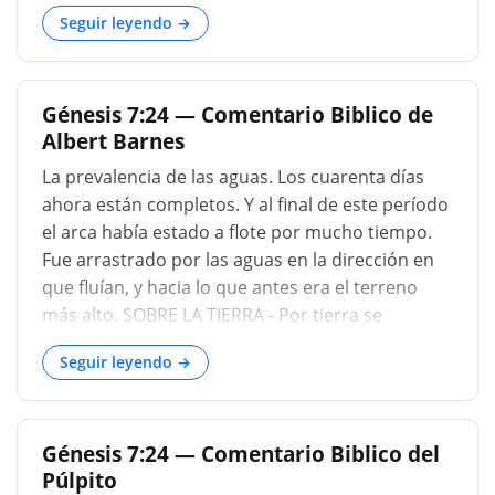
los cuales cuarenta días parece haber
Seguir leyendo →
continuado a esta altura durante ciento
cincuenta días más. "Entonces", dice el Dr.
Lightfoot, "estas dos sumas se deben considerar
Génesis 7:24 — Comentario Biblico de
distintas, y no los cuarenta días incluidos en los
Albert Barnes
ciento cincuenta; de modo que cuando se
terminaron los ciento cincuenta días, había seis
La prevalencia de las aguas. Los cuarenta días
meses y diez días del diluvio pasado ". Para una
ahora están completos. Y al final de este período
mejor comprensiòn de este terrible juicio, vea la
el arca había estado a flote por mucho tiempo.
conclusión del siguiente capítulo (Génesis 8:22
Fue arrastrado por las aguas en la dirección en
nota)....
que fluían, y hacia lo que antes era el terreno
más alto. SOBRE LA TIERRA - Por tierra se
entiende la porción de la superficie terrestre
Seguir leyendo →
conocida por el hombre. Este, con un margen
desconocido más allá, estaba cubierto por las
aguas. Pero esto es todo lo que las Escrituras
Génesis 7:24 — Comentario Biblico del
nos autorizan a afirmar. En cuanto a las partes
Púlpito
distantes de Europa, los continentes de África,