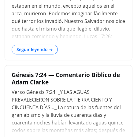
instancia, como todavía es demasiado común,
estaban en el mundo, excepto aquellos en el
retirarse a otros refugios, esforzarse con prisa
arca, murieron. Podemos imaginar fácilmente
sin aliento y perseverancia laboriosa para llegar
qué terror los invadió. Nuestro Salvador nos dice
a algún lugar de seguridad imaginada, y por un
que hasta el mismo día que llegó el diluvio,
tiempo entregarse a los sueños de seguridad.
estaban comiendo y bebiendo, Lucas 17:26;
Pero cuando cada rama de los árboles más altos
Lucas 17:27; estaban sordos y ciegos a todas las
y cada cresta de la montaña conti...
Seguir leyendo →
advertencias divinas. En esta postura, la muerte
los sorprendió. Estaban convencidos de su
locura cuando ya era demasiado tarde. Podemos
Génesis 7:24 — Comentario Biblico de
suponer que intentaron todos los medios
Adam Clarke
posibles para salvarse, pero todo fue en vano. Y
los que no se encuentran en Cristo, el Arca,
Verso Génesis 7:24. _Y LAS AGUAS
ciertamente se deshacen, se deshacen para
PREVALECIERON SOBRE LA TIERRA CIENTO Y
siempre. ¡Hagamos una pausa y consideremos
CINCUENTA DÍAS…_ La rotura de las fuentes del
este tremendo juicio! ¿Quién puede estar delante
gran abismo y la lluvia de cuarenta días y
del Señor cuando está enojado? El pecado de los
cuarenta noches habían levantado aguas quince
pecadores será su ruina, primero o último, si no
codos sobre las montañas más altas; después de
se arrep