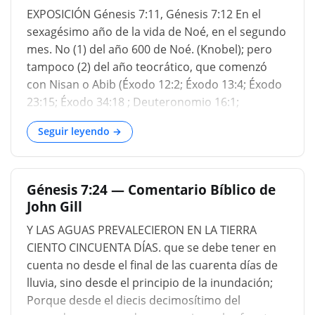
América o Australia, no podemos decir nada.
EXPOSICIÓN Génesis 7:11, Génesis 7:12 En el
“Todas las colinas altas estaban cubiertas”. Ni
sexagésimo año de la vida de Noé, en el segundo
una colina estaba sobre el agua en el horizonte
mes. No (1) del año 600 de Noé. (Knobel); pero
del espectador o del hombre. Hubo diez
tampoco (2) del año teocrático, que comenzó
generaciones desde Adán hasta Noé inclusive.
con Nisan o Abib (Éxodo 12:2; Éxodo 13:4; Éxodo
No podemos decir cuál fue la tasa de aumento.
23:15; Éxodo 34:18 ; Deuteronomio 16:1;
Pero, suponiendo que cada pareja tuviera diez
Nehemías 2:1), ya sea
hijos, y por l
Seguir leyendo →
Génesis 7:24 — Comentario Bíblico de
John Gill
Y LAS AGUAS PREVALECIERON EN LA TIERRA
CIENTO CINCUENTA DÍAS. que se debe tener en
cuenta no desde el final de las cuarenta días de
lluvia, sino desde el principio de la inundación;
Porque desde el diecis decimosítimo del