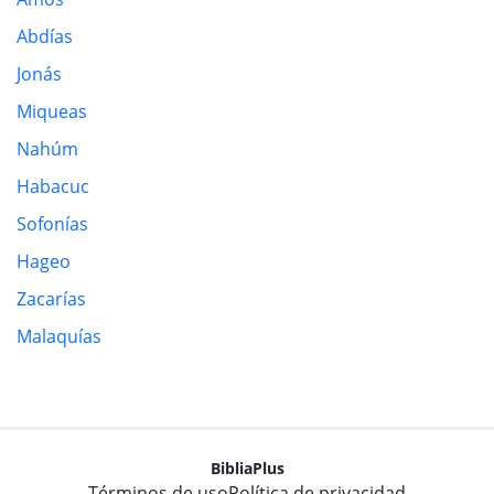
Abdías
Jonás
Miqueas
Nahúm
Habacuc
Sofonías
Hageo
Zacarías
Malaquías
BibliaPlus
Términos de uso
Política de privacidad