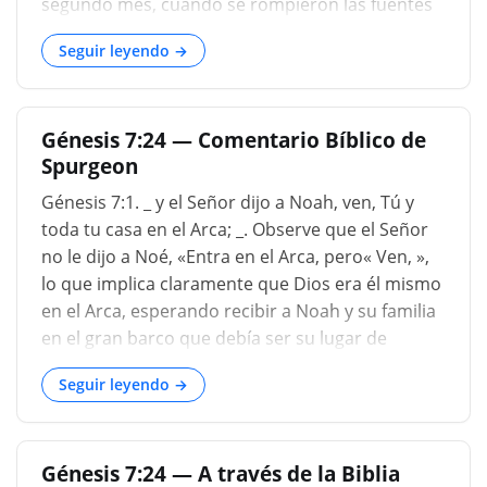
segundo mes, cuando se rompieron las fuentes
de lo profundo, y se abrieron las ventanas del
Seguir leyendo →
cielo, a la decimosimestima día del séptimo mes,
cuando el arca descansaba sobre las montañas
de Ararat, y las aguas. disminuido, fueron solo
Génesis 7:24 — Comentario Bíblico de
cinco meses, o ciento cincuenta días; Hasta el
Spurgeon
momento en que las aguas aumentaron cada vez
más, incluso después de la lluvia de cuarenta
Génesis 7:1. _ y el Señor dijo a Noah, ven, Tú y
días; para que parece que hubo una lluvia
toda tu casa en el Arca; _. Observe que el Señor
continua después, como observa Aben Ezra,
no le dijo a Noé, «Entra en el Arca, pero« Ven, »,
aunque no tan vehemente; o de lo contrario no
lo que implica claramente que Dios era él mismo
es tan fácil tener en cuenta el aumento de las
en el Arca, esperando recibir a Noah y su familia
aguas....
en el gran barco que debía ser su lugar de
refugio, mientras que todas las otras personas
Seguir leyendo →
en la faz de la tierra se ahogaron. La palabra
distintiva del Evangelio es una palabra de dibujo:
«Ven. »Jesús dice:" Ven a mí, todo lo que trabaja y
Génesis 7:24 — A través de la Biblia
eres pesado, y te daré descanso; »Y le dirá a su