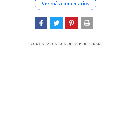
Ver más comentarios
ojos por fin, cuando era demasiado tarde para
salvar sus cuerpos, y con un sincero
arrepentimiento rescataron sus almas de la
muerte. llamas, y fueron consignados a hacer
penitencia, por un tiempo, en el otro mundo._
Estos escucharon la predicación de Jesucristo, o
CONTINÚA DESPUÉS DE LA PUBLICIDAD
creyeron en su redención, mientras aún vivían, y
por eso merecían participar de sus
misericordias, y contemplaron con gozo su
persona sagrada cuando vino a visitarlos a la
prisión del purg...