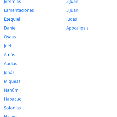
Jeremias
2 Juan
Lamentaciones
3 Juan
Ezequiel
Judas
Daniel
Apocalipsis
Oseas
Joel
Amós
Abdías
Jonás
Miqueas
Nahúm
Habacuc
Sofonías
Hageo