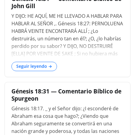
John Gill
Y DIJO: HE AQUÍ, ME HE LLEVADO A HABLAR PARA
HABLAR AL SEÑOR ,. Génesis 18:27: PERNOLUENA
HABRÁ VEINTE ENCONTRARÁ ALLÍ ; ¿Lo
destruirás, un número tan en él?; ¿O, ¿lo habrías
perdido por su sabor? Y DIJO, NO DESTRUIRÉ
[ELLA] POR VEINTE DE SAKE ; Si no hubiera más
en él, lo perdonaría por su bien....
Seguir leyendo →
Génesis 18:31 — Comentario Bíblico de
Spurgeon
Génesis 18:17. _ y el Señor dijo: ¿I esconderé de
Abraham esa cosa que hago?; ¿Viendo que
Abraham seguramente se convertirá en una
nación grande y poderosa, y todas las naciones