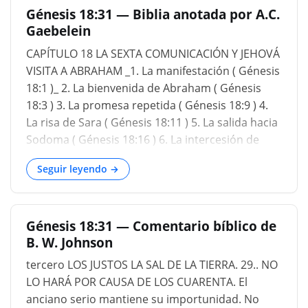
Génesis 18:31 — Biblia anotada por A.C.
pies, y descanses debajo el árbol: y traeré un
Gaebelein
bocado de pan, y os consolaré en vuestros
corazones; y después de eso pasaréis; porque
CAPÍTULO 18 LA SEXTA COMUNICACIÓN Y JEHOVÁ
por eso habéis venido a vuestro siervo. Y ellos
VISITA A ABRAHAM _1. La manifestación ( Génesis
dijeron: Haz así como has dicho ( Génesis 18:2-5
18:1 )_ 2. La bienvenida de Abraham ( Génesis
). Entonces el Señor venía con dos ángeles que
18:3 ) 3. La promesa repetida ( Génesis 18:9 ) 4.
pasaban. Abraham corrió a su encuentro.
La risa de Sara ( Génesis 18:11 ) 5. La salida hacia
Sodoma ( Génesis 18:16 ) 6. La intercesión de
Abraham ( Génesis 18:17 ) Esta visita más
Seguir leyendo →
notable fue la respuesta de Jehová a la
obediencia de fe de Abraham. El del medio
Génesis 18:31 — Comentario bíblico de
B. W. Johnson
tercero LOS JUSTOS LA SAL DE LA TIERRA. 29.. NO
LO HARÁ POR CAUSA DE LOS CUARENTA. El
anciano serio mantiene su importunidad. No