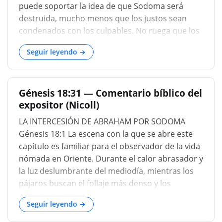
puede soportar la idea de que Sodoma será
destruida, mucho menos que los justos sean
condenados con los culpables. No ruega que los
impíos se salven de su merecido destino por su
Seguir leyendo →
propia cuenta, porque ya ha aprendido que el
castigo del pecado es el juicio; pero él aboga por
la causa de los justos, y los presenta ante el
Génesis 18:31 — Comentario bíblico del
Señor, para interceptar incluso de los impíos los
expositor (Nicoll)
rayos de su ira. Se notará en estas respuestas
del Todopoderoso a la apelación: "No lo haré por
LA INTERCESIÓN DE ABRAHAM POR SODOMA
cuarenta, por treinta, por veinte, por diez", eso.
Génesis 18:1 La escena con la que se abre este
pocos justos, mezclados con los impíos, son la
capítulo es familiar para el observador de la vida
salvaguarda que salva a todos de la destrucción.
nómada en Oriente. Durante el calor abrasador y
Los ojos del Señor están sobre sus santos.
la luz deslumbrante del mediodía, mientras los
Mientras haya alguna esperanza de que leuden
pájaros buscan el follaje más denso y los
la masa, se les permitirá permanecer como
animales salvajes yacen jadeando en la espesura
ejemplos y predicar la...
Seguir leyendo →
y todo está quieto y silencioso como la
medianoche, Abraham se sienta en la puerta de