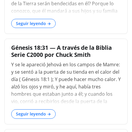
de la Tierra serán bendecidas en él? Porque lo
conozco, que él mandará a sus hijos y su familia
después de él, y mantendrán el camino del
Seguir leyendo →
Señor, a hacer justicia y juicio; que el Señor
pueda traer a Abraham lo que ha hablado de él.
_. Abraham se llama «el amigo de Dios. »No fue
Génesis 18:31 — A través de la Biblia
simplemente que Dios fuera su amigo; Eso fue
Serie C2000 por Chuck Smith
sin brusquedad, y fue una gran maravilla de
gracia; Pero fue honrado de ser llamado «el
Y se le apareció Jehová en los campos de Mamre:
amigo de Dios» ', uno con quien Dios podía
y se sentó a la puerta de su tienda en el calor del
celebrar dulce conversación, un hombre
día ( Génesis 18:1 ); Y puede hacer mucho calor. Y
después de su propio corazón, en quien confiaba
alzó los ojos y miró, y he aquí, había tres
en quien revelaba sus secretos. Me temo que no
hombres que estaban junto a él; y cuando los
hay muchos hombres de la clase de Abraham en
vio, corrió a recibirlos desde la puerta de la
el mundo, incluso ahora; Pero, dondequiera que
tienda, y se inclinó a tierra, y dijo: Señor mío,
haya un hombre así, con quien Dios es
Seguir leyendo →
Adonai, si ahora he hallado gracia ante tus ojos,
te ruego que no desaparezcas de tu siervo; te
ruego que traigas un poco de agua, y laves tus