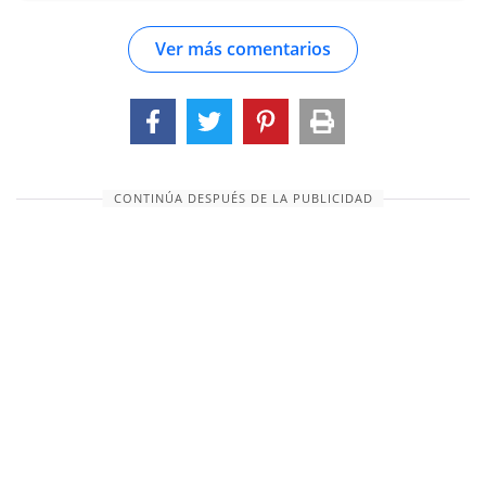
su tienda bajo el extenso roble de Mamre. A
Ver más comentarios
pesar de lo apático, lánguido y soñador que es,
la repentina aparición de tres extraños lo
despierta a la más luminosa vigilia. Por notable
que fuera sin duda su apariencia, parece que
Abraham no reconoció el rango de sus
visitantes; fue, como dice el autor de Hebreos,
CONTINÚA DESPUÉS DE LA PUBLICIDAD
"sin darse cuenta" que entretuvo a los ángeles.
Pero cuando los vio de pie como si los invitaran a
descansar, los trató como la hospitalidad
requería que trat