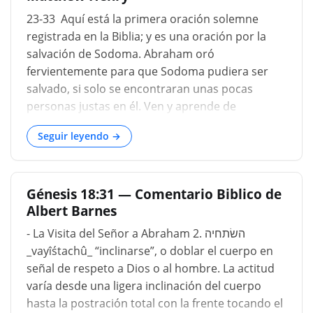
23-33 Aquí está la primera oración solemne
registrada en la Biblia; y es una oración por la
salvación de Sodoma. Abraham oró
fervientemente para que Sodoma pudiera ser
salvado, si solo se encontraran unas pocas
personas justas en él. Ven y aprende de
Abraham qué compasión deberíamos sentir por
Seguir leyendo →
los pecadores y con qué fervor debemos orar
por ellos. Vemos aquí que la oración eficaz y
ferviente de un hombre justo vale mucho.
Génesis 18:31 — Comentario Biblico de
Abraham, de hecho, falló en su solicitud de todo
Albert Barnes
el lugar, pero Lot fue entregado milagrosamente.
Anímate a esperar, con una oración sincera, la
- La Visita del Señor a Abraham 2. השׂתחיה
bendición de Dios sobre tus familias, tus amigos,
_vayı̂śtachû_ “inclinarse”, o doblar el cuerpo en
tu vecindario. Para este fin, no solo debes orar,
señal de respeto a Dios o al hombre. La actitud
sino que debes vivir como Abraham. Sabía que el
varía desde una ligera inclinación del cuerpo
juez de toda la tierra haría lo correcto. Él no
hasta la postración total con la frente tocando el