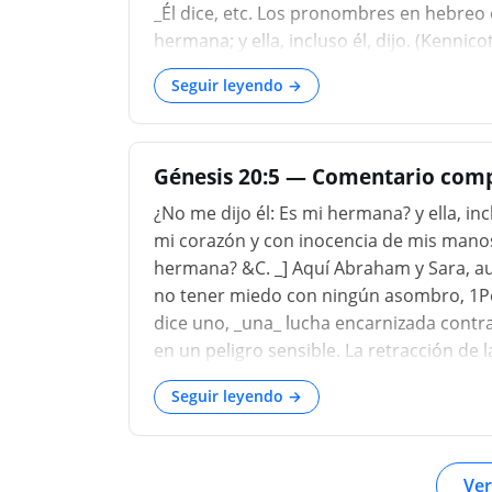
_Él dice, etc. Los pronombres en hebreo
hermana; y ella, incluso él, dijo. (Kennicott
Seguir leyendo →
Génesis 20:5 — Comentario comp
¿No me dijo él: Es mi hermana? y ella, in
mi corazón y con inocencia de mis manos 
hermana? &C. _] Aquí Abraham y Sara, au
no tener miedo con ningún asombro, 1Pe 
dice uno, _una_ lucha encarnizada contra
en un peligro sensible. La retracción de 
hacer que el pulso de un cristiano que la
Seguir leyendo →
estado del alma) se interrumpa y vacile 
Grande es la osadía de una conciencia l
Abimelec; un hombre que era _magis extra
Ver