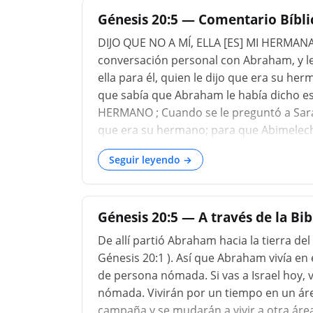
Génesis 20:5 — Comentario Bíblic
DIJO QUE NO A MÍ, ELLA [ES] MI HERMANA
conversación personal con Abraham, y le
ella para él, quien le dijo que era su her
que sabía que Abraham le había dicho es
HERMANO ; Cuando se le preguntó a Sarah
que era su hermano; para que Abimelech
dicho, que esta era la verdad del asunto
Seguir leyendo →
que podría ser dependido, y hablaría to
CORAZÓN E INOCENCIA DE MIS MANOS, HE 
diseño no era para desafiar a la mujer, y p
Génesis 20:5 — A través de la Bi
De allí partió Abraham hacia la tierra del
Génesis 20:1 ). Así que Abraham vivía en
de persona nómada. Si vas a Israel hoy, 
nómada. Vivirán por un tiempo en un áre
campaña y se mudarán a vivir a otra áre