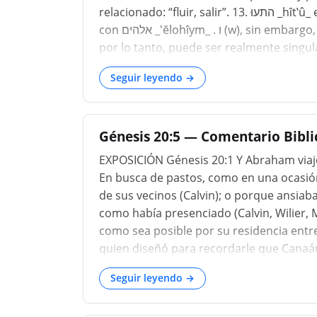
relacionado: “fluir, salir”. 13. התעוּ _hı̂t‛û_ es plural en puntuación, concordando gramaticalmente
con אלהים _'ĕlohı̂ym_ . ו (w), sin embargo, puede considerarse como el tercer radical, y el verbo,
por lo tanto, puede ser realmente singular. 16. נכהת _nokachat_ una forma inusual
נכחת...
Seguir leyendo →
Génesis 20:5 — Comentario Biblic
EXPOSICIÓN Génesis 20:1 Y Abraham viajó 
En busca de pastos, como en una ocasión 
de sus vecinos (Calvin); o porque ansiab
como había presenciado (Calvin, Wilier, 
como sea posible por su residencia entre 
quien diseñó para recordarle que Canaá
sino a una peregrinación constante (Poole,
Seguir leyendo →
de Palestina ...