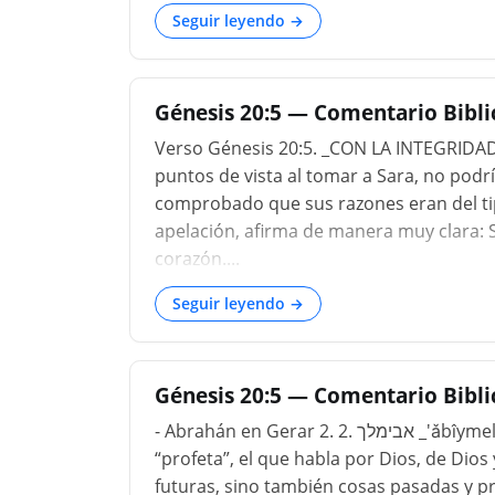
una gran misericordia ser impedido de c
Seguir leyendo →
si hemos hecho mal por ignorancia, eso 
ello. El que hace mal, sea quien sea, prí
ha hecho, a menos que se arrepienta y, si
Génesis 20:5 — Comentario Bibl
Verso Génesis 20:5. _CON LA INTEGRIDA
puntos de vista al tomar a Sara, no podr
comprobado que sus razones eran del tip
apelación, afirma de manera muy clara: Sí
corazón....
Seguir leyendo →
Génesis 20:5 — Comentario Bibli
- Abrahán en Gerar 2. אבימלך .2 _'ǎbı̂ymelek_ , Abimelekh, “padre del rey”. 7. נביא _nābı̂y'_
“profeta”, el que habla por Dios, de Dios
futuras, sino también cosas pasadas y pr