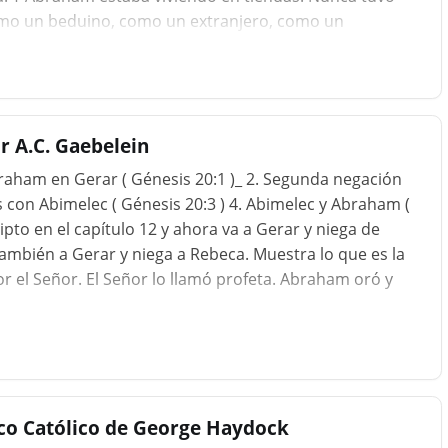
como un beduino, como un extranjero, como un
ó establecerse en una ciudad, mientras que Abraham
o un peregrino, "buscaba una ciudad que tenga
ue Dios" ( Hebreos 11:10 ). Y se consi
r A.C. Gaebelein
ham en Gerar ( Génesis 20:1 )_ 2. Segunda negación
os con Abimelec ( Génesis 20:3 ) 4. Abimelec y Abraham (
pto en el capítulo 12 y ahora va a Gerar y niega de
 también a Gerar y niega a Rebeca. Muestra lo que es la
el Señor. El Señor lo llamó profeta. Abraham oró y
ico Católico de George Haydock