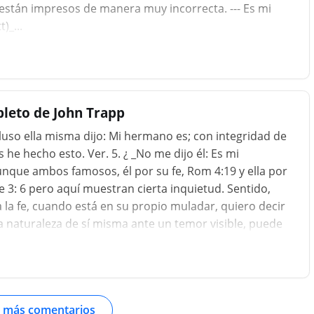
 están impresos de manera muy incorrecta. --- Es mi
)_...
leto de John Trapp
cluso ella misma dijo: Mi hermano es; con integridad de
he hecho esto. Ver. 5. ¿ _No me dijo él: Es mi
nque ambos famosos, él por su fe, Rom 4:19 y ella por
3: 6 pero aquí muestran cierta inquietud. Sentido,
 la fe, cuando está en su propio muladar, quiero decir
la naturaleza de sí misma ante un temor visible, puede
te verdadera y fuertemente en el punto principal (el
en ese momento. _B_ En la integridad de mi corazón.]
impia, aunque sea en alguno en particular, como aquí en
 vitia quam cum vir...
 más comentarios