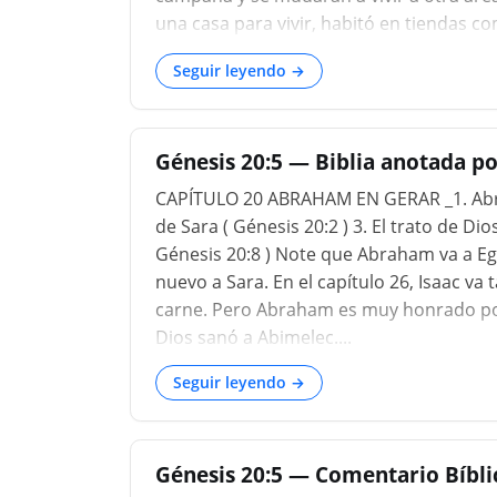
una casa para vivir, habitó en tiendas 
extranjero. Es interesante que Lot busc
Seguir leyendo →
siempre se dio cuenta de que él era sol
fundamento, cuyo hacedor y constructor f
Génesis 20:5 — Biblia anotada po
CAPÍTULO 20 ABRAHAM EN GERAR _1. Abra
de Sara ( Génesis 20:2 ) 3. El trato de Di
Génesis 20:8 ) Note que Abraham va a Egi
nuevo a Sara. En el capítulo 26, Isaac va
carne. Pero Abraham es muy honrado por 
Dios sanó a Abimelec....
Seguir leyendo →
Génesis 20:5 — Comentario Bíbl