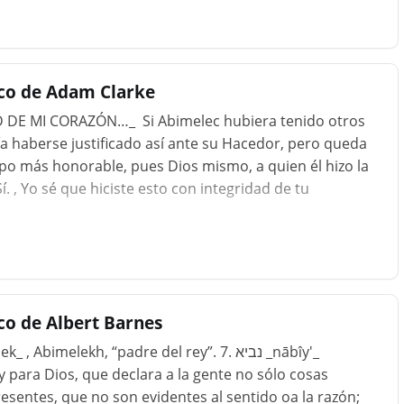
ometer pecado; de esto Dios debe tener la gloria. Pero
no nos disculpará si persistimos conscientemente en
ncipe o campesino, ciertamente recibirá por el mal que
 es posible, haga una restitución....
ico de Adam Clarke
D DE MI CORAZÓN…_ Si Abimelec hubiera tenido otros
ía haberse justificado así ante su Hacedor, pero queda
o más honorable, pues Dios mismo, a quien él hizo la
. , Yo sé que hiciste esto con integridad de tu
co de Albert Barnes
 y para Dios, que declara a la gente no sólo cosas
esentes, que no son evidentes al sentido oa la razón;