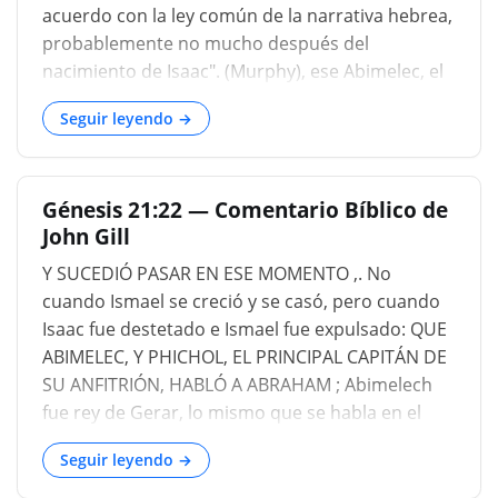
acuerdo con la ley común de la narrativa hebrea,
probablemente no mucho después del
nacimiento de Isaac". (Murphy), ese Abimelec, el
rey de Gerar (Génesis 20:2; Génesis 26:1, Génesis
Seguir leyendo →
26:16) y Phi-chol, si el nombre es Shemitic , "boca
de todos", es decir, portavoz de todos (Murphy),
gobernante de todos (Gesenius); o "el
Génesis 21:22 — Comentario Bíblico de
distinguido" (Furst); se cree que fue una
John Gill
designación titular del gran visir o primer
ministro del monarca filisteo (Lange,
Y SUCEDIÓ PASAR EN ESE MOMENTO ,. No
'Comentario del orador'), quien también fue el
cuando Ismael se creció y se casó, pero cuando
capitán princi
Isaac fue destetado e Ismael fue expulsado: QUE
ABIMELEC, Y PHICHOL, EL PRINCIPAL CAPITÁN DE
SU ANFITRIÓN, HABLÓ A ABRAHAM ; Abimelech
fue rey de Gerar, lo mismo que se habla en el
capítulo anterior, y Phichol fue el general de su
Seguir leyendo →
ejército; Estos dos grandes personajes se
unieron y le pagaron a Abraham una visita, y