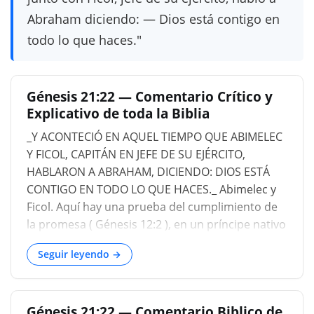
Abraham diciendo: — Dios está contigo en
todo lo que haces."
Génesis 21:22 — Comentario Crítico y
Explicativo de toda la Biblia
_Y ACONTECIÓ EN AQUEL TIEMPO QUE ABIMELEC
Y FICOL, CAPITÁN EN JEFE DE SU EJÉRCITO,
HABLARON A ABRAHAM, DICIENDO: DIOS ESTÁ
CONTIGO EN TODO LO QUE HACES._ Abimelec y
Ficol. Aquí hay una prueba del cumplimiento de
la promesa ( Génesis 12:2 ), en un príncipe nativo
que desea formar una alianza solemne con
Seguir leyendo →
Abraham. La propuesta era razonable y estuvo
de acuerdo. Las señales manifiestas de la
bendición divina que recayó sobre Abraham y su
Génesis 21:22 — Comentario Biblico de
extenso y floreciente establecimiento causaron