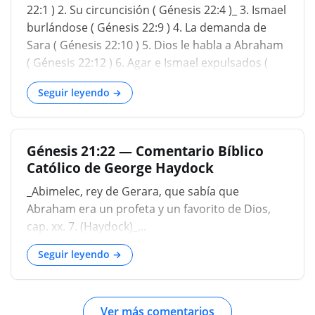
vejez, en el tiempo señalado que Dios le había
22:1 ) 2. Su circuncisión ( Génesis 22:4 )_ 3. Ismael
dicho. Y llamó Abraham el nombre de su hijo que
burlándose ( Génesis 22:9 ) 4. La demanda de
le nació, que le dio a luz Sara, Risa ...
Sara ( Génesis 22:10 ) 5. Dios le habla a Abraham
( Génesis 22:12 ) 6. Agar e Ismael expulsados ​​(
Génesis 22:14 ) 7. La intervención de Dios ...
Seguir leyendo →
Génesis 21:22 — Comentario Bíblico
Católico de George Haydock
_Abimelec, rey de Gerara, que sabía que
Abraham era un profeta y un favorito de Dios,
cap. xx. 7. (Haydock)_...
Seguir leyendo →
Ver más comentarios