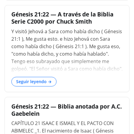
tuvieron alguna conversación con él, que aún
Génesis 21:22 — A través de la Biblia
estaba en Gerar, o sin embargo, en otra parte de
Serie C2000 por Chuck Smith
ese país, no lejos de ella: DICIENDO, DIOS [ESTÁ]
CONTIGO EN TODO LO QUE HACES ; lo prosperó
Y visitó Jehová a Sara como había dicho ( Génesis
enormemente en las cosas del mundo, para ellos
21:1 ), Me gusta esto. e hizo Jehová con Sara
solo podrían hacer un juicio; vieron que
como había dicho ( Génesis 21:1 ). Me gusta eso,
aumentó en sustancia mundana, y que su familia
"como había dicho, y como había hablado".
se incrementó, y que tuvo éxito en todo en el
Tengo eso subrayado que simplemente me
que se comprometió; y, estar celoso de su
golpeó. "El Señor visitó a Sara como había dicho".
creciente grandeza y poder, fueron deseados de
El Señor cumple Su palabra. El Señor es fiel a Su
asegurar un interés en él y a su fav...
Seguir leyendo →
promesa. Puede que no lo haga tan rápido como
nos gustaría que lo hiciera. Abraham ha estado
esperando por trece años, Uds. saben, desde
Génesis 21:22 — Biblia anotada por A.C.
que se hizo la última promesa. Y él estaba
Gaebelein
envejeciendo cada día. Pero el Señor vino a Sara
como dijo e hizo como había dicho. Y Sara
CAPÍTULO 21 ISAAC E ISMAEL Y EL PACTO CON
concibió, y dio a luz un hijo a Abraham en su
ABIMELEC _1. El nacimiento de Isaac ( Génesis