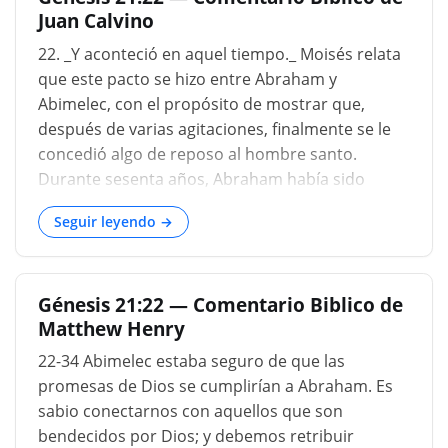
Juan Calvino
una profunda impresión en la mente de este
pueblo, entre el cual, como en el caso de
22. _Y aconteció en aquel tiempo._ Moisés relata
Melquisedec, todavía persistía el conocimiento y
que este pacto se hizo entre Abraham y
la adoración del Dios verdadero. El registro de
Abimelec, con el propósito de mostrar que,
una unión propuesta sobre las bases expuestas
después de varias agitaciones, finalmente se le
es sumamente interesante, ya que permite
concedió algo de reposo al hombre santo.
vislumbrar la historia antigua, que muestra que
Durante sesenta años, Abraham había sido
la caída de las naciones en la idolatría y la
obligado a mover su tienda de un lugar a otro,
superstición fue gradual....
Seguir leyendo →
como un vagabundo sin morada fija. Aunque
Dios quería que fuera un peregrino hasta su
muerte, bajo el rey Abimelec le concedió una
Génesis 21:22 — Comentario Biblico de
morada tranquila. El propósito de Moisés es
Matthew Henry
mostrar cómo sucedió que ocupó un lugar más
tiempo del que acostumbraba. Se debe tener en
22-34 Abimelec estaba seguro de que las
cuenta la circunstancia del tiempo: poco
promesas de Dios se cumplirían a Abraham. Es
después de haber despedido a su hijo. Parece
sabio conectarnos con aquellos que son
que su gran aflicción fue seguida
bendecidos por Dios; y debemos retribuir