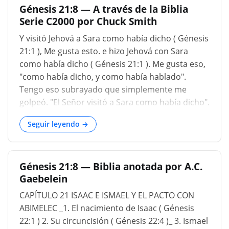
Génesis 21:8 — A través de la Biblia
a una mayor edad que ahora, podrían no ser
Serie C2000 por Chuck Smith
destetados tan temprano, ya que encontramos
sus casarse y engendrar a los niños fueron
Y visitó Jehová a Sara como había dicho ( Génesis
cuando estaban más avanzados en años. Los
21:1 ), Me gusta esto. e hizo Jehová con Sara
escritores judíos no se acuerdan sobre este
como había dicho ( Génesis 21:1 ). Me gusta eso,
asunto. Jarchi y Ben Melech dicen que Isaac fue
"como había dicho, y como había hablado".
destetada veinticuatro meses después de su
Tengo eso subrayado que simplemente me
nacimiento; Un cronologista de los suyos dice q,
golpeó. "El Señor visitó a Sara como había dicho".
fue en el ciento y tercer año de Abraham, es
El Señor cumple Su palabra. El Señor es fiel a Su
decir, cuando Isaac tenía tres años, l...
Seguir leyendo →
promesa. Puede que no lo haga tan rápido como
nos gustaría que lo hiciera. Abraham ha estado
esperando por trece años, Uds. saben, desde
Génesis 21:8 — Biblia anotada por A.C.
que se hizo la última promesa. Y él estaba
Gaebelein
envejeciendo cada día. Pero el Señor vino a Sara
como dijo e hizo como había dicho. Y Sara
CAPÍTULO 21 ISAAC E ISMAEL Y EL PACTO CON
concibió, y dio a luz un hijo a Abraham en su
ABIMELEC _1. El nacimiento de Isaac ( Génesis
vejez, en el tiempo señalado que Dios le había
22:1 ) 2. Su circuncisión ( Génesis 22:4 )_ 3. Ismael