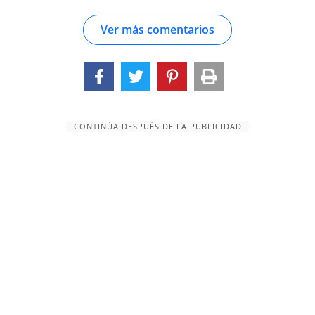
mantuvo alejado de su esposa. (Clemente de
Ver más comentarios
Alejandría, strom. Iii.) La madre de Samuel hizo
un banquete o regalo cuando lo destetó, 1 Reyes
i. 24. (Menoquio)_...
CONTINÚA DESPUÉS DE LA PUBLICIDAD