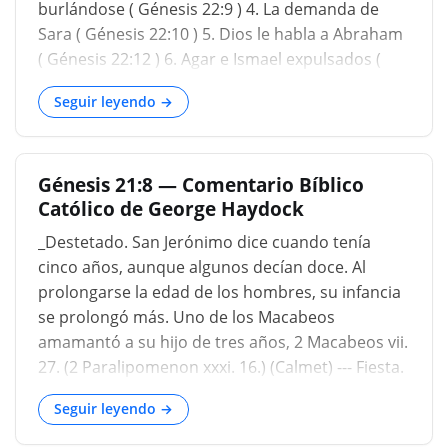
dicho. Y llamó Abraham el nombre de su hijo que
burlándose ( Génesis 22:9 ) 4. La demanda de
le nació, que le dio a luz Sara, Risa ...
Sara ( Génesis 22:10 ) 5. Dios le habla a Abraham
( Génesis 22:12 ) 6. Agar e Ismael expulsados ​​(
Génesis 22:14 ) 7. La intervención de Dios ...
Seguir leyendo →
Génesis 21:8 — Comentario Bíblico
Católico de George Haydock
_Destetado. San Jerónimo dice cuando tenía
cinco años, aunque algunos decían doce. Al
prolongarse la edad de los hombres, su infancia
se prolongó más. Uno de los Macabeos
amamantó a su hijo de tres años, 2 Macabeos vii.
27. (2 Paralipomenon xxxi. 16.) (Calmet) --- Fiesta.
Ahora se considera que la vida del niño corre
Seguir leyendo →
menos peligro. Desde el momento de la
concepción hasta este lugar, el esposo se