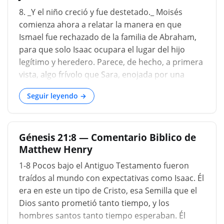
destetado es llevado formalmente, en presencia
8. _Y el niño creció y fue destetado._ Moisés
de los parientes y amigos reunidos, para
comienza ahora a relatar la manera en que
participar de algunas comidas sencillas. Isaac,
Ismael fue rechazado de la familia de Abraham,
ataviado con la túnica simbólica, la insignia de la
para que solo Isaac ocupara el lugar del hijo
primogenitura, fue entonces admitido hereder
legítimo y heredero. Parece, de hecho, a primera
vista, algo frívolo que Sara, enojada por una
nimiedad, hubiera provocado conflictos en la
Seguir leyendo →
familia. Pero Pablo enseña que aquí se nos
propone un misterio sublime sobre el estado
perpetuo de la Iglesia (Gálatas 4:21.) Y,
Génesis 21:8 — Comentario Biblico de
verdaderamente, si consideramos atentamente
Matthew Henry
a las personas mencionadas, veremos que no es
un asunto trivial que al padre de todos los fieles
1-8 Pocos bajo el Antiguo Testamento fueron
se le haya ordenado divinamente expulsar a su
traídos al mundo con expectativas como Isaac. Él
primogénito; que Ismael, aunque partícipe de la
era en este un tipo de Cristo, esa Semilla que el
misma circuncisión, se transforma tanto en una
Dios santo prometió tanto tiempo, y los
nación extraña que ya no se le considera entre la
hombres santos tanto tiempo esperaban. Él