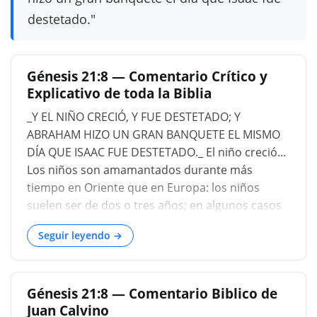
destetado."
Génesis 21:8 — Comentario Crítico y
Explicativo de toda la Biblia
_Y EL NIÑO CRECIÓ, Y FUE DESTETADO; Y
ABRAHAM HIZO UN GRAN BANQUETE EL MISMO
DÍA QUE ISAAC FUE DESTETADO._ El niño creció...
Los niños son amamantados durante más
tiempo en Oriente que en Europa: los niños
suelen ser de dos o tres años; en algunos casos
hasta por cuatro o cinco ( 1 Samuel 1:22-28 ; 2
Seguir leyendo →
Crónicas 31:16 : cf. 2 Ma 8:27), 'Hijos míos, tened
piedad de mí que os di a luz, y os di de mamar
tres años. ' ABRAHAM HIZO UNA GRAN FIESTA, ...
Génesis 21:8 — Comentario Biblico de
En los países orientales, esta es siempre una
Juan Calvino
temporada de fiesta familiar, y el niño recién