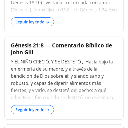
Génesis 18:10) - visitada - recordada con amor
(Onkelos), ἐπισκέψατο (LXX .; cf. Génesis 1:24; Exo
4:31; 1 Samuel 2:21; Isaías 23:17); aunque a veces
Seguir leyendo →
significa acercarse en juicio (vide Éxodo 20:5;
Éxodo 32:3
Génesis 21:8 — Comentario Bíblico de
John Gill
Y EL NIÑO CRECIÓ, Y SE DESTETÓ ,. Hacía bajo la
enfermería de su madre, y a través de la
bendición de Dios sobre él; y siendo sano y
robusto, y capaz de digerir alimentos más
fuertes, y vivirlo, se destetó del pecho: a qué
edad Isaac fue cuando se destetó, no es seguro,
sin que no haya tiempo fijo para tal avance, pero
Seguir leyendo →
fue en la discreción de los padres, y como les
gustó, y el caso de sus hijos requeridos; y en
aquellos momentos, cuando los hombres vivían