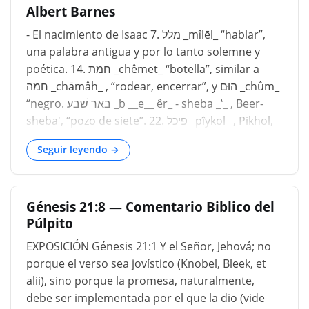
Albert Barnes
pequeño _, que todavía se usa en el norte de
Gran Bretaña e Irlanda, y que por su etimología
- El nacimiento de Isaac 7. מלל _mı̂lēl_ “hablar”,
parece para significar _un niño tomado del
una palabra antigua y por lo tanto solemne y
pecho _; seguramente no del escocés _wee-ane,
poética. 14. חמת _chêmet_ “botella”, similar a
un pequeño _, mucho menos del alemán _wenig,
חמה _chāmâh_ , “rodear, encerrar”, y הוּם _chûm_
pequeña _, como lo derivarían el Dr. Johnson y
“negro. באר שׁבע _b __e__ êr_ - sheba _‛_ , Beer-
otros. En qué momento los niños fueron
sheba', “pozo de siete”. 22. פיכל _pı̂ykol_ , Pikhol,
destetados entre los antiguos, es un punto
“boca o portavoz de todos”. 23. נין _nı̂yn_
controvertido. San Jerónimo dice que
Seguir leyendo →
“descendencia, pariente”; relacionado: “br
Génesis 21:8 — Comentario Biblico del
Púlpito
EXPOSICIÓN Génesis 21:1 Y el Señor, Jehová; no
porque el verso sea jovístico (Knobel, Bleek, et
alii), sino porque la promesa, naturalmente,
debe ser implementada por el que la dio (vide