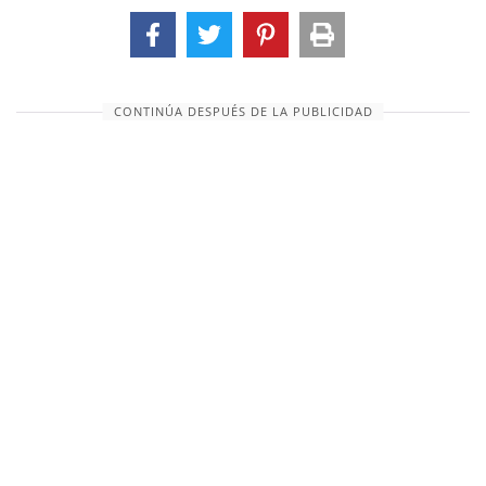
enumerados. Aquellos descendientes, con una o
dos excepciones, son descritos por nombres
indicativos de tribus o naciones, con la
terminación en el hebreo _im_ (que indica el
CONTINÚA DESPUÉS DE LA PUBLICIDAD
plural). 5. LAS ISLAS DE LAS GENTES—frase por la
cual los hebreos describían todos los países que
eran accesibles por mar (Isaías 11:11;...