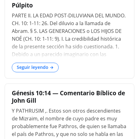
Púlpito
PARTE II. LA EDAD POST-DILUVIANA DEL MUNDO.
CH. 10: 1-11: 26. Del diluvio a la llamada de
Abram. § 5. LAS GENERACIONES o LOS HIJOS DE
NOÉ (CH. 10: 1-11: 9). I. La credibilidad histórica
de la presente sección ha sido cuestionada. 1.
Debido a un parecido imaginario con las
mitologías etnográficas de Grecia, la tabla
Seguir leyendo →
genealógica de las naciones ha sido relegada a la
categoría de invención ficticia. Ha sido asignado
por muchos críticos a un post-Mosaico
Génesis 10:14 — Comentario Bíblico de
denunciado, a los días de Joshua (Delitzsch), a la
John Gill
era de las relaciones hebreas con los cananeos
fenicios (Knobel), a la era del exilio (Bohlen); y se
Y PATHRUSIM ,. Estos son otros descendientes
ha declarado que el propósito específico de su
de Mizraim, el nombre de cuyo padre es muy
composición es el deseo de satisfacer el orgullo
probablemente fue Pathros, de quien se llamaba
nacional de los hebreos al rastrear su
el país de Pathros, y que no solo se habla en las