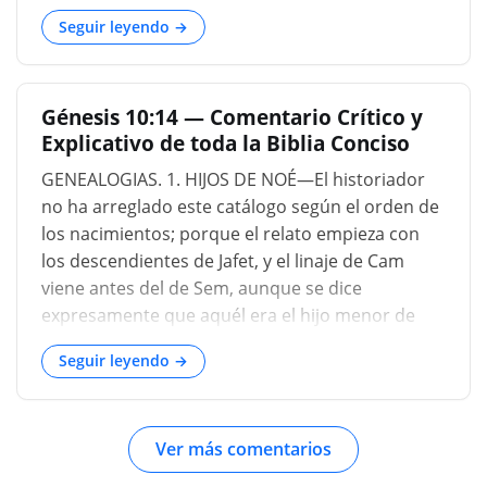
Seguir leyendo →
Génesis 10:14 — Comentario Crítico y
Explicativo de toda la Biblia Conciso
GENEALOGIAS. 1. HIJOS DE NOÉ—El historiador
no ha arreglado este catálogo según el orden de
los nacimientos; porque el relato empieza con
los descendientes de Jafet, y el linaje de Cam
viene antes del de Sem, aunque se dice
expresamente que aquél era el hijo menor de
Noé; y Sem era hermano mayor de Jafet (v. 21).
Seguir leyendo →
GENERACIONES, ETC.—el relato del
establecimiento de las naciones existentes en el
tiempo de Moisés, tal vez sólo las principales;
Ver más comentarios
porque aunque la lista incluya los hijos de Sem,
Cam y Jafet, _todos sus descendientes_ no son