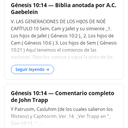
Génesis 10:14 — Biblia anotada por A.C.
luego cuando llegamos a la línea de Sem
Gaebelein
continuamos siguiendo las generaciones de Sem
porque es de Sem de donde vendrá Abraham.
V. LAS GENERACIONES DE LOS HIJOS DE NOÉ
De Abraham vendrá la nación. Es de la nación y
CAPÍTULO 10 Sem, Cam y Jafet y su simiente _1.
de Abraham, por supuesto, de donde vendrá la
Los hijos de Jafet ( Génesis 10:2 )_ 2. Los hijos de
simiente de Cristo. Y así continuaremos
Cam ( Génesis 10:6 ) 3. Los hijos de Sem ( Génesis
siguiendo la línea hasta Cristo. Pero los otros
10:21 ) Aquí tenemos el comienzo de las
seguirán durante algunas generaciones para
naciones. Dios los conoce y sigue la pista de las
establecer sus grupos étnicos que surgieron de
naciones de la tierra. Aquí se cambia el orden de
ellos. Entonces los dejaremo
Seguir leyendo →
los hijos de Noé. Jafet es lo primero. El lugar de
Ham no ha cambiado. Sem es el último. Este
orden se da en vista de la profecía de Noé. Entre
Génesis 10:14 — Comentario completo
los descendientes de Ham encontramos a
de John Trapp
Nimrod, un poderoso cazador. Su nombre
significa "Rebelemos". Aquí también
Y Patrusim, Casluhim (de los cuales salieron los
encontramos a Babel mencionada por primera
filisteos) y Caphtorim. Ver. 14. _Ver Trapp en "_
vez. Babilonia tiene por fundador a "un valient
Gen 10:13 _"._...