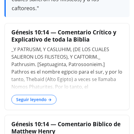
caftoreos."
Génesis 10:14 — Comentario Crítico y
Explicativo de toda la Biblia
_Y PATRUSIM, Y CASLUHIM, (DE LOS CUALES
SALIERON LOS FILISTEOS), Y CAFTORIM._
Pathrusim. [Septuaginta, Patrosoonieim.]
Pathros es el nombre egipcio para el sur, y por lo
tanto, Thebaid (Alto Egipto) a veces se llamaba
Nomos Phaturites. Por lo tanto, el
Pathrusim significa el pueblo cuyo asentamiento
Seguir leyendo →
estaba en el Alto Egipto ( Isaías 11:11 ; Jeremias
44:1 ; Jeremias 44:15 ; Ezequiel 29:14 ; Ezequiel
30:14 ). CASLUHIM. [Septuaginta, Chasmoonieim.]
Génesis 10:14 — Comentario Biblico de
Bochart supone que la referencia es a los colcos,
Matthew Henry
quienes, aunque rem