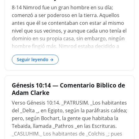
8-14 Nimrod fue un gran hombre en su día;
comenzó a ser poderoso en la tierra. Aquellos
antes que él se contentaban con estar al mismo
nivel que sus vecinos, y aunque cada uno tenía el
dominio en su propia casa, sin embargo, ningún
hombre fingió más. Nimrod estaba decidido a
dominarlo sobre sus vecinos. El espíritu de los
Seguir leyendo →
gigantes antes del diluvio, que se convirtieron en
hombres poderosos y hombres de renombre,
Génesis 6:4, revivió en él. Nimrod fue un gran
Génesis 10:14 — Comentario Biblico de
cazador. La caza entonces era el método para
Adam Clarke
prevenir el aumento hiriente de las bestias
salvajes. Esto requirió un gran coraje y dirección,
Verso Génesis 10:14. _PATRUSIM. _Los habitantes
y así dio una oportunidad para que Nimrod
del _Delta _, en Egipto, según la paráfrasis caldea;
comandara a otros, y gradualmente unió a
pero, según Bochart, la gente que habitaba la
varios hombres a un líder. A partir de ese
Tebaida, llamada _Pathros _en las Escrituras.
comienzo, es probable que Nimrod comenzó a
_CASLUHIM._ Los habitantes de _Colchis _; pues