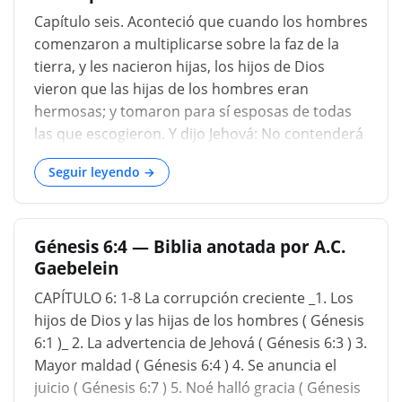
ruptura de la separación entre la línea piadosa
Capítulo seis. Aconteció que cuando los hombres
de Set y la línea impía de Caín, y así el fracaso...
comenzaron a multiplicarse sobre la faz de la
tierra, y les nacieron hijas, los hijos de Dios
vieron que las hijas de los hombres eran
hermosas; y tomaron para sí esposas de todas
las que escogieron. Y dijo Jehová: No contenderá
mi espíritu con el hombre para siempre, por
Seguir leyendo →
cuanto él también es carne; mas serán sus días
ciento veinte años ( Génesis 6:1-3 ). Así que
estamos llegando ahora a un tiempo en el que
Génesis 6:4 — Biblia anotada por A.C.
Dios alterará drásticamente la duración de la
Gaebelein
vida del hombre. Para cuando tenían
novecientos años, se estaban volviendo tan
CAPÍTULO 6: 1-8 La corrupción creciente _1. Los
malvados. Dios dice que no los voy a dejar tanto
hijos de Dios y las hijas de los hombres ( Génesis
tiempo; reducirlos a ciento veinte años.
6:1 )_ 2. La advertencia de Jehová ( Génesis 6:3 ) 3.
Alteración tan drástica después de la inundación
Mayor maldad ( Génesis 6:4 ) 4. Se anuncia el
de la vida del hombre que podría explicarse
juicio ( Génesis 6:7 ) 5. Noé halló gracia ( Génesis