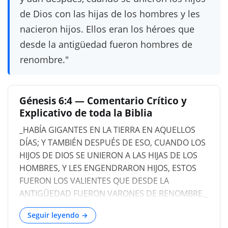
de Dios con las hijas de los hombres y les
nacieron hijos. Ellos eran los héroes que
desde la antigüedad fueron hombres de
renombre."
Génesis 6:4 — Comentario Crítico y
Explicativo de toda la Biblia
_HABÍA GIGANTES EN LA TIERRA EN AQUELLOS
DÍAS; Y TAMBIÉN DESPUÉS DE ESO, CUANDO LOS
HIJOS DE DIOS SE UNIERON A LAS HIJAS DE LOS
HOMBRES, Y LES ENGENDRARON HIJOS, ESTOS
FUERON LOS VALIENTES QUE DESDE LA
ANTIGÜEDAD FUERON VARONES DE RENOMBRE._
Había gigantes en la tierra en aquellos días
Seguir leyendo →
[hebreo, _HA-NªPILIYM_ ( H5303 )]. Los Nefilim