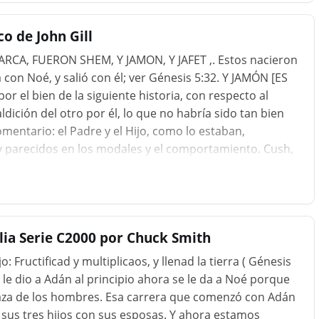
o de John Gill
RCA, FUERON SHEM, Y JAMON, Y JAFET ,. Estos nacieron
 con Noé, y salió con él; ver Génesis 5:32. Y JAMÓN [ES
r el bien de la siguiente historia, con respecto al
ición del otro por él, lo que no habría sido tan bien
mentario: el Padre y el Hijo, como lo estaban,
y parecidos en los modales y el comportamiento. Cush,
a, pero Canaán, su hijo menor, porque fue maldecido,
 que el párrafo está escrito para demostrar que los
uien esta Canaán fue; y quién es el mismo
e el prime...
blia Serie C2000 por Chuck Smith
o: Fructificad y multiplicaos, y llenad la tierra ( Génesis
 le dio a Adán al principio ahora se le da a Noé porque
za de los hombres. Esa carrera que comenzó con Adán
 sus tres hijos con sus esposas. Y ahora estamos