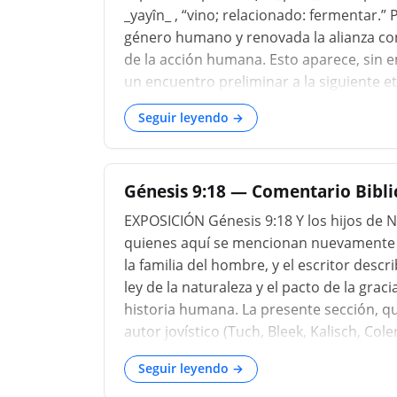
_yayı̂n_ , “vino; relacionado: fermentar.
género humano y renovada la alianza co
de la acción humana. Esto aparece, sin 
un encuentro preliminar a la siguiente e
Seguir leyendo →
Génesis 9:18 — Comentario Biblic
EXPOSICIÓN Génesis 9:18 Y los hijos de N
quienes aquí se mencionan nuevamente co
la familia del hombre, y el escritor desc
ley de la naturaleza y el pacto de la grac
historia humana. La presente sección, qu
autor jovístico (Tuch, Bleek, Kalisch, Co
supuesto redactor, con la excepción de 
Seguir leyendo →
contribución de los jovistas a la historia