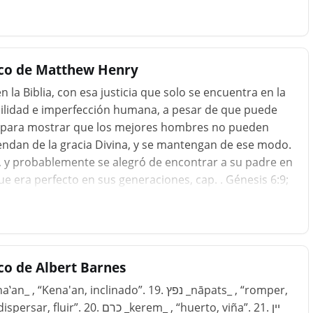
ico de Matthew Henry
 la Biblia, con esa justicia que solo se encuentra en la
bilidad e imperfección humana, a pesar de que puede
y para mostrar que los mejores hombres no pueden
dan de la gracia Divina, y se mantengan de ese modo.
y probablemente se alegró de encontrar a su padre en
e era perfecto en sus generaciones, cap. . Génesis 6:9;
erfección sin pecado. Noah, que se había mantenido
á borracho en compañía sobria. El que piense que está
enemos que tener mucho cuidado cuando usamos
e Dios, para que no las usemos en exceso,...
co de Albert Barnes