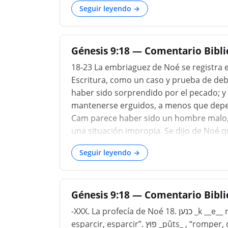
Seguir leyendo →
Génesis 9:18 — Comentario Bibl
18-23 La embriaguez de Noé se registra en
Escritura, como un caso y prueba de de
haber sido sorprendido por el pecado; 
mantenerse erguidos, a menos que depen
Cam parece haber sido un hombre malo, 
una situación impropia. Se dijo de Noé qu
pero esto significa sinceridad, no una p
Seguir leyendo →
sobrio en compañía borracha, ahora est
de pie, tenga cuidado de no caerse. T
abundantemente a las buenas criaturas d
Génesis 9:18 — Comentario Bibli
-XXX. La profecía de Noé 18. כנען _k __e__ na‛an_ , “Kena'an, inclinado”. 19. נפץ _nāpats_ , “romper,
esparcir, esparcir”. פוּץ _pûts_ , “romper, dispersar, fluir”. 20. כרם _kerem_ , “huerto, viña”. 21. יין