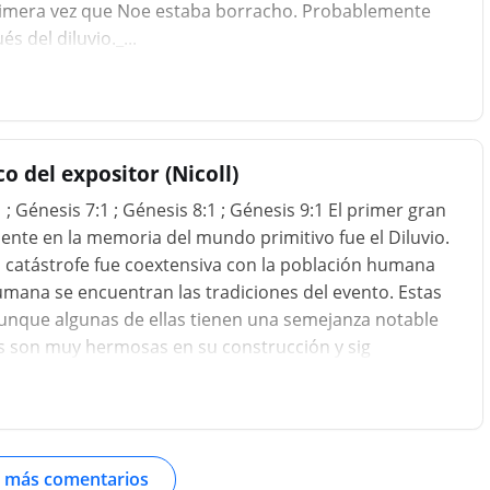
rimera vez que Noe estaba borracho. Probablemente
 del diluvio._...
o del expositor (Nicoll)
 Génesis 7:1 ; Génesis 8:1 ; Génesis 9:1 El primer gran
nte en la memoria del mundo primitivo fue el Diluvio.
 catástrofe fue coextensiva con la población humana
umana se encuentran las tradiciones del evento. Estas
aunque algunas de ellas tienen una semejanza notable
ras son muy hermosas en su construcción y sig
 más comentarios