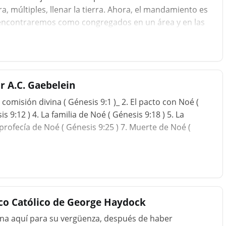
, múltiples, llenar la tierra. Ahora, el mandamiento es
os encontraremos como congregados en un área y en las
 el cambio de lenguajes para crear la división y hacer que
n lugar de tratar de poblar solo un área. Y el temor de
estia de la tierra, sobre toda ave de los cielos, y
r A.C. Gaebelein
comisión divina ( Génesis 9:1 )_ 2. El pacto con Noé (
is 9:12 ) 4. La familia de Noé ( Génesis 9:18 ) 5. La
profecía de Noé ( Génesis 9:25 ) 7. Muerte de Noé (
ico Católico de George Haydock
ona aquí para su vergüenza, después de haber