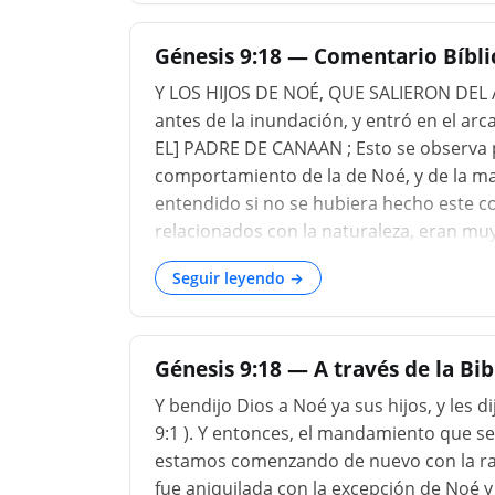
nombre Jehová en...
Génesis 9:18 — Comentario Bíblic
Y LOS HIJOS DE NOÉ, QUE SALIERON DEL A
antes de la inundación, y entró en el arca
EL] PADRE DE CANAAN ; Esto se observa po
comportamiento de la de Noé, y de la mald
entendido si no se hubiera hecho este co
relacionados con la naturaleza, eran mu
el primogénito del jamón, no se mencion
Seguir leyendo →
como observa Aben Ezra; y quién comenta
cananeos fueron acusados, el padre de q
SanchoniAtho Y llama a CNA, y dice que fu
Génesis 9:18 — A través de la Bi
Y bendijo Dios a Noé ya sus hijos, y les dij
9:1 ). Y entonces, el mandamiento que se
estamos comenzando de nuevo con la ra
fue aniquilada con la excepción de Noé y