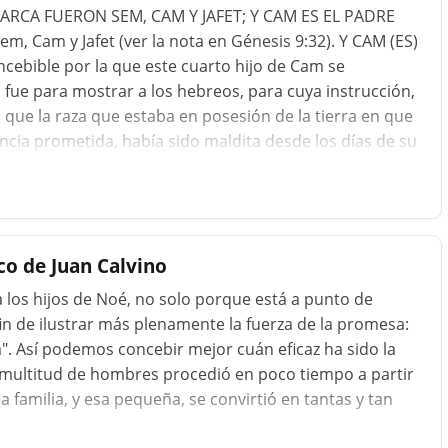
 ARCA FUERON SEM, CAM Y JAFET; Y CAM ES EL PADRE
m, Cam y Jafet (ver la nota en Génesis 9:32). Y CAM (ES)
ebible por la que este cuarto hijo de Cam se
fue para mostrar a los hebreos, para cuya instrucción,
a, que la raza que estaba en posesión de la tierra en que
cia prometida, había sido maldita desde los días de su
co de Juan Calvino
 los hijos de Noé, no solo porque está a punto de
 fin de ilustrar más plenamente la fuerza de la promesa:
rra". Así podemos concebir mejor cuán eficaz ha sido la
multitud de hombres procedió en poco tiempo a partir
amilia, y esa pequeña, se convirtió en tantas y tan