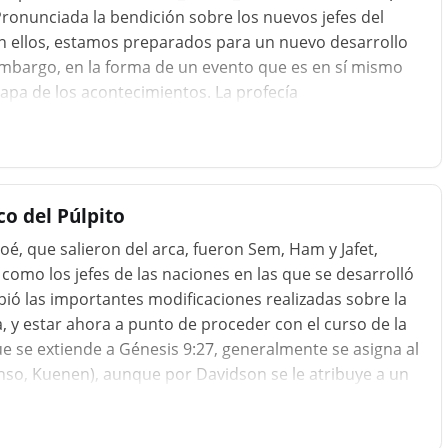
” Pronunciada la bendición sobre los nuevos jefes del
n ellos, estamos preparados para un nuevo desarrollo
embargo, en la forma de un evento que es en sí mismo
tapa de los acontecimientos. La profecía
o del Púlpito
oé, que salieron del arca, fueron Sem, Ham y Jafet,
mo los jefes de las naciones en las que se desarrolló
ribió las importantes modificaciones realizadas sobre la
ia, y estar ahora a punto de proceder con el curso de la
e se extiende a Génesis 9:27, generalmente se asigna al
lenso, Kuenen), aunque por Davidson se le atribuye a un
la presente cláusula, que se reconoce como la
. El motivo de esta distribución es la introducción del