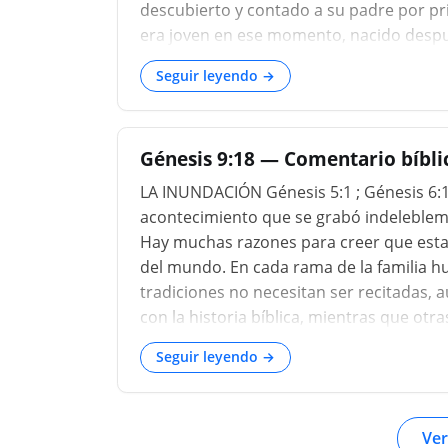
descubierto y contado a su padre por p
era joven en ese momento, nacido después
Seguir leyendo →
Génesis 9:18 — Comentario bíblic
LA INUNDACIÓN Génesis 5:1 ; Génesis 6:1 ;
acontecimiento que se grabó indelebleme
Hay muchas razones para creer que esta
del mundo. En cada rama de la familia h
tradiciones no necesitan ser recitadas, 
con la historia bíblica, mientras que ot
Seguir leyendo →
Ver