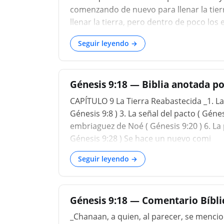
comenzando de nuevo para llenar la tierra
llenar la tierra, pero dentro de poco l
llanuras de Sinar. Así que Dios trajo allí
Seguir leyendo →
siguieran adelante y llenaran la tierra, e
vosotros y vuestro pavor será sobre toda b
sobre todo lo que se mueve sobre
Génesis 9:18 — Biblia anotada po
CAPÍTULO 9 La Tierra Reabastecida _1. La 
Génesis 9:8 ) 3. La señal del pacto ( Génes
embriaguez de Noé ( Génesis 9:20 ) 6. La 
Génesis 9:28 ) Se hace un nuevo comi
Seguir leyendo →
Génesis 9:18 — Comentario Bíbl
_Chanaan, a quien, al parecer, se menci