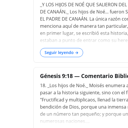
_Y LOS HIJOS DE NOÉ QUE SALIERON DEL
DE CANAÁN._ Los hijos de Noé... fueron Se
EL PADRE DE CANAÁN. La única razón conc
menciona aquí de manera tan particular, 
en primer lugar, se escribió esta histori
estaban a punto de entrar como su heren
padre....
Seguir leyendo →
Génesis 9:18 — Comentario Bibli
18. _Los hijos de Noé._ Moisés enumera a
pasar a la historia siguiente, sino con el
"Fructificad y multiplicaos, llenad la tie
bendición de Dios, porque una inmensa 
de un número tan pequeño; y porque una f
numerosas naciones....