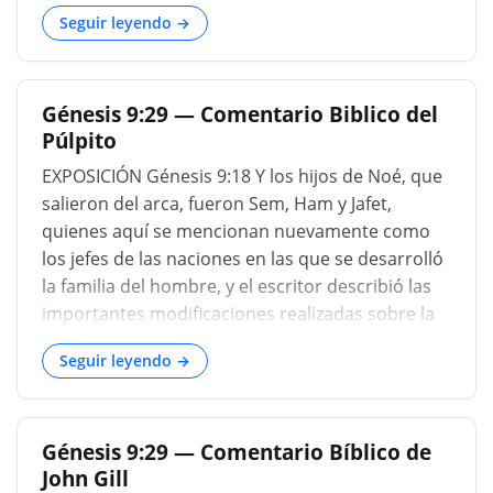
del género humano y renovada la alianza con
Seguir leyendo →
ellos, estamos preparados para un nuevo
desarrollo de la acción humana. Esto aparece,
sin embargo, en la forma de un evento que es en
Génesis 9:29 — Comentario Biblico del
sí mismo un encuentro preliminar a la siguiente
Púlpito
etapa de los acontecimientos. La profecía
EXPOSICIÓN Génesis 9:18 Y los hijos de Noé, que
salieron del arca, fueron Sem, Ham y Jafet,
quienes aquí se mencionan nuevamente como
los jefes de las naciones en las que se desarrolló
la familia del hombre, y el escritor describió las
importantes modificaciones realizadas sobre la
ley de la naturaleza y el pacto de la gracia, y estar
Seguir leyendo →
ahora a punto de proceder con el curso de la
historia humana. La presente sección, que se
extiende a Génesis 9:27, generalmente se asigna
Génesis 9:29 — Comentario Bíblico de
al autor jovístico (Tuch, Bleek, Kalisch, Colenso,
John Gill
Kuenen), aunque por Davidson se le atribuye a