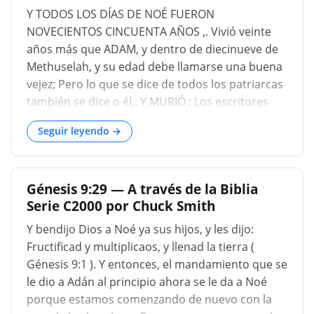
un supuesto redactor, con la excepción de la
Y TODOS LOS DÍAS DE NOÉ FUERON
presente cláusula, que se reconoce como la
NOVECIENTOS CINCUENTA AÑOS ,. Vivió veinte
contribución de los jovistas a la historia. El
años más que ADAM, y dentro de diecinueve de
motivo de esta distribución es la introducción
Methuselah, y su edad debe llamarse una buena
del nombre Jehová en...
vejez; Pero lo que se dice de todos los patriarcas
también se dice o él,. Y MURIÓ : Los escritores
árabes dicen w, cuando el momento de su
Seguir leyendo →
muerte se levantó cerca, ordenó a su hijo shem
por su voluntad de llevar el cuerpo de Adán, y
colóquelo en medio de la tierra, y nombra a
Génesis 9:29 — A través de la Biblia
Melchizedek, el hijo de Peleg, ministro de su
Serie C2000 por Chuck Smith
tumba; Y uno de ellos es muy particular en
cuanto al momento de su muerte; Dicen que X
Y bendijo Dios a Noé ya sus hijos, y les dijo:
murió en el segundo día del mes Ijar, en el cuarto
Fructificad y multiplicaos, y llenad la tierra (
día (de la semana), a las dos de la mañana. w
Génesis 9:1 ). Y entonces, el mandamiento que se
elmacinus, p. 12. Patricidas, p. 11. APUT
le dio a Adán al principio ahora se le da a Noé
HALTINGER. SMEGMA, P. 254. x patricidios, ib.
porque estamos comenzando de nuevo con la
pag. 256....