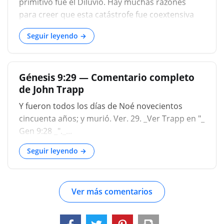
primitivo fue el Diluvio. Hay muchas razones
altares, el cultivo de la vid, la enseñanza de la
para creer que esta catástrofe fue coextensiva
agricultura, etc. por lo que hemos visto que Noe
con la población humana del mundo. En cada
era tan famoso._ (C...
Seguir leyendo →
rama de la familia humana se encuentran las
tradiciones del evento. Estas tradiciones no
necesitan ser recitadas, aunque algunas de ellas
Génesis 9:29 — Comentario completo
tienen una semejanza notable con la historia
de John Trapp
bíblica, mientras que otras son muy hermosas
en su construcción y sig
Y fueron todos los días de Noé novecientos
cincuenta años; y murió. Ver. 29. _Ver Trapp en "_
Gen 9:28 _"._...
Seguir leyendo →
Ver más comentarios