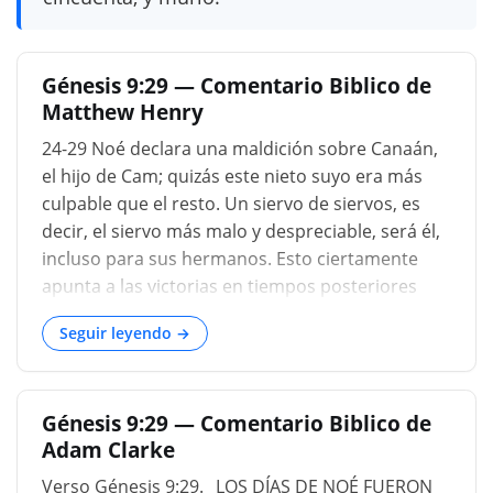
Génesis 9:29 — Comentario Biblico de
Matthew Henry
24-29 Noé declara una maldición sobre Canaán,
el hijo de Cam; quizás este nieto suyo era más
culpable que el resto. Un siervo de siervos, es
decir, el siervo más malo y despreciable, será él,
incluso para sus hermanos. Esto ciertamente
apunta a las victorias en tiempos posteriores
obtenidos por Israel sobre los cananeos, por los
Seguir leyendo →
cuales fueron puestos a la espada, o traídos para
rendir homenaje. Todo el continente africano
estaba poblado principalmente por los
Génesis 9:29 — Comentario Biblico de
descendientes de Cam; ¡y durante cuántas
Adam Clarke
edades las mejores partes de ese país han
estado bajo el dominio de los romanos, luego de
Verso Génesis 9:29. _LOS DÍAS DE NOÉ FUERON