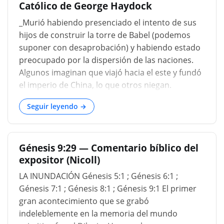
Católico de George Haydock
_Murió habiendo presenciado el intento de sus
hijos de construir la torre de Babel (podemos
suponer con desaprobación) y habiendo estado
preocupado por la dispersión de las naciones.
Algunos imaginan que viajó hacia el este y fundó
el imperio de China, lo que otros niegan.
(Haydock) --- Los padres concluyen que no tuvo
Seguir leyendo →
hijos después del diluvio, ya que la Escritura
menciona que el mundo estaba dividido entre
sus tres hijos y su descendencia._ _Quizás el
Génesis 9:29 — Comentario bíblico del
fabuloso relato de Saturno sea una perversión
expositor (Nicoll)
de la historia de Noé, ya que las tres grandes
deidades paganas, Júpiter, Neptuno y Plutón, a
LA INUNDACIÓN Génesis 5:1 ; Génesis 6:1 ;
quienes Saturno dio el imperio del cielo, los
Génesis 7:1 ; Génesis 8:1 ; Génesis 9:1 El primer
mares y el infierno, pueden haber estado
gran acontecimiento que se grabó
destinadas a los tres hijos de Noé. . Los egipcios
indeleblemente en la memoria del mundo
han atribuido a su Osiris la construcción de