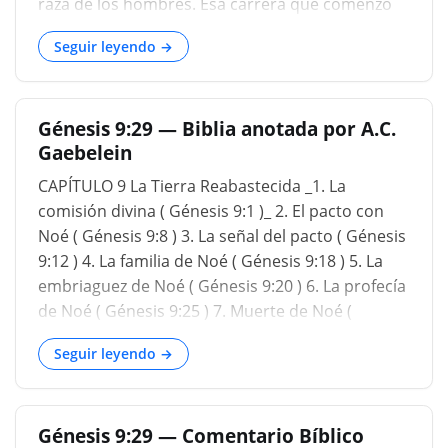
raza de los hombres. Esa carrera que comenzó
con Adán fue aniquilada con la excepción de Noé
Seguir leyendo →
y sus tres hijos con sus esposas. Y ahora
estamos comenzando de nuevo para llenar la
tierra, múltiples, llenar la tierra. Ahora, el
Génesis 9:29 — Biblia anotada por A.C.
mandamiento es llenar la tierra, pero dentro de
Gaebelein
poco los encontraremos como congregados en
un área y en las llanuras de Sinar. Así que Dios
CAPÍTULO 9 La Tierra Reabastecida _1. La
trajo allí el cambio de lenguajes para crear la
comisión divina ( Génesis 9:1 )_ 2. El pacto con
división y hacer que siguieran adelante y llenaran
Noé ( Génesis 9:8 ) 3. La señal del pacto ( Génesis
la tierra, en lugar de tratar de poblar solo un
9:12 ) 4. La familia de Noé ( Génesis 9:18 ) 5. La
área. Y el temor de vosotros y vuestro pavor será
embriaguez de Noé ( Génesis 9:20 ) 6. La profecía
sobre toda bestia de la tierra, sobre toda ave de
de Noé ( Génesis 9:25 ) 7. Muerte de Noé (
los cielos, y sobre todo lo que se mueve sobre
Génesis 9:28 ) Se hace un nuevo comi
Seguir leyendo →
Génesis 9:29 — Comentario Bíblico