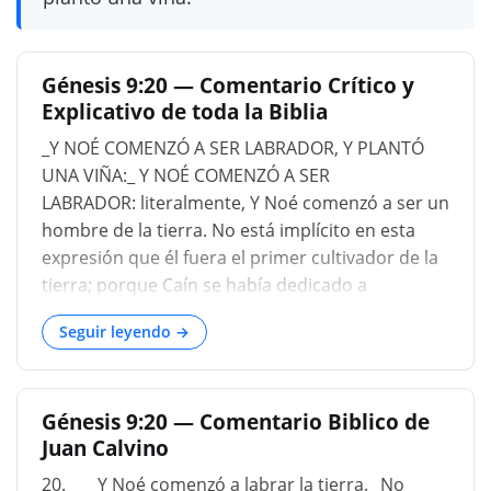
Génesis 9:20 — Comentario Crítico y
Explicativo de toda la Biblia
_Y NOÉ COMENZÓ A SER LABRADOR, Y PLANTÓ
UNA VIÑA:_ Y NOÉ COMENZÓ A SER
LABRADOR: literalmente, Y Noé comenzó a ser un
hombre de la tierra. No está implícito en esta
expresión que él fuera el primer cultivador de la
tierra; porque Caín se había dedicado a
actividades agrícolas mucho antes que él
Seguir leyendo →
(Génesis 4:2 ). Además, el hecho de que fuera un
cultivador de la tierra no se afirma en forma de
una proposición distinta e independiente, sino
Génesis 9:20 — Comentario Biblico de
que se menciona meramente como introducción
Juan Calvino
a lo que sigue, con lo que está tan
estrechamente conectado que las dos frases del
20._ __ Y Noé comenzó a labrar la tierra._ No