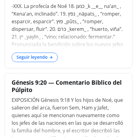
_marido _aparece por primera vez aquí, y apenas
-XXX. La profecía de Noé 18. כנען _k __e__ na‛an_ ,
parece adecuada, porque siempre se aplica al
“Kena'an, inclinado”. 19. נפץ _nāpats_ , “romper,
hombre _casado _dice, como _esposa _es para la
esparcir, esparcir”. פוּץ _pûts_ , “romper,
mujer. La etimología del término mostrará
dispersar, fluir”. 20. כרם _kerem_ , “huerto, viña”.
inmediatamente su propiedad cuando se aplique
21. יין _yayı̂n_ , “vino; relacionado: fermentar.”
a la _cabeza _de una familia. _Esposo _, [A.S.
Pronunciada la bendición sobre los nuevos jefes
_esposo _], es anglosajón y simplemente significa
del género humano y renovada la alianza con
el _vínculo _de la
Seguir leyendo →
ellos, estamos preparados para un nuevo
desarrollo de la acción humana. Esto aparece,
sin embargo, en la forma de un evento que es en
Génesis 9:20 — Comentario Biblico del
sí mismo un encuentro preliminar a la siguiente
Púlpito
etapa de los acontecimientos. La profecía
EXPOSICIÓN Génesis 9:18 Y los hijos de Noé, que
salieron del arca, fueron Sem, Ham y Jafet,
quienes aquí se mencionan nuevamente como
los jefes de las naciones en las que se desarrolló
la familia del hombre, y el escritor describió las