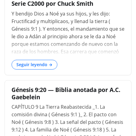
Serie C2000 por Chuck Smith
un hombre tan grande, sin embargo, se empleó
de esta manera: Y ÉL PLANTÓ UN VIÑEDO ; no en
Y bendijo Dios a Noé ya sus hijos, y les dijo:
viñas, sino un viñedo; había vides antes de
Fructificad y multiplicaos, y llenad la tierra (
dispersarse arriba y abajo, aquí uno y otro, pero
Génesis 9:1 ). Y entonces, el mandamiento que se
él plantó a varios de ellos juntos y los estableció
le dio a Adán al principio ahora se le da a Noé
en orden, ya que los escritores judíos dicen e; y
porque estamos comenzando de nuevo con la
algunos de ellos lo tendrán que encontró una vid
raza de los hombres. Esa carrera que comenzó
que se sacó la inundación del jardín del Edén y lo
con Adán fue aniquilada con la excepción de Noé
plant...
Seguir leyendo →
y sus tres hijos con sus esposas. Y ahora
estamos comenzando de nuevo para llenar la
tierra, múltiples, llenar la tierra. Ahora, el
Génesis 9:20 — Biblia anotada por A.C.
mandamiento es llenar la tierra, pero dentro de
Gaebelein
poco los encontraremos como congregados en
un área y en las llanuras de Sinar. Así que Dios
CAPÍTULO 9 La Tierra Reabastecida _1. La
trajo allí el cambio de lenguajes para crear la
comisión divina ( Génesis 9:1 )_ 2. El pacto con
división y hacer que siguieran adelante y llenaran
Noé ( Génesis 9:8 ) 3. La señal del pacto ( Génesis
la tierra, en lugar de tratar de poblar solo un
9:12 ) 4. La familia de Noé ( Génesis 9:18 ) 5. La
área. Y el temor de vosotros y vuestro pavor será