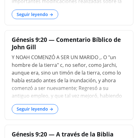
importantes modificaciones realizadas sobre la
ley de la naturaleza y el pacto de la gracia, y estar
Seguir leyendo →
ahora a punto de proceder con el curso de la
historia humana. La presente sección, que se
extiende a Génesis 9:27, generalmente se asigna
Génesis 9:20 — Comentario Bíblico de
al autor jovístico (Tuch, Bleek, Kalisch, Colenso,
John Gill
Kuenen), aunque por Davidson se le atribuye a
un supuesto redactor, con la excepción de la
Y NOAH COMENZÓ A SER UN MARIDO ,. O "un
presente cláusula, que se reconoce como la
hombre de la tierra" c, no señor, como Jarchi,
contribución de los jovistas a la historia. El
aunque era, sino un timón de la tierra, como lo
motivo de esta distribución es la introducción
había estado antes de la inundación, y ahora
del nombre Jehová en...
comenzó a ser nuevamente; Regresó a su
antiguo empleo, y que tal vez mejoró, habiendo
inventado, como dicen los judíos, instrumentos
Seguir leyendo →
de cría; Puede ser, el uso del arado, que hizo más
fácil la labranza del suelo; Fue experto en la
ganadería, como observa Aben Ezra, y que, como
Génesis 9:20 — A través de la Biblia
él comenta, es una gran sabiduría; Y aunque era