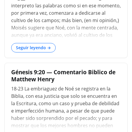
versículo pueden combinarse en una frase así:
interpreto las palabras como si en ese momento,
"en el curso de sus operaciones de campo
por primera vez, comenzara a dedicarse al
comenzó a plantar un viñedo". Los valles de la
cultivo de los campos; más bien, (en mi opinión,)
cordillera Gordyaean, o Jebel Judi, están bien
Moisés sugiere que Noé, con la mente centrada,
adaptados para la cría de la vid, que todavía se
aunque ya era anciano, volvió al cultivo de los
cultiva mucho entre los nestorianos, y de la que
campos y a sus anteriores labores. Sin embargo,
a menudo se abusa también por una indulgencia
Seguir leyendo →
es incierto si había sido viticultor o no.
dem
Comúnmente se cree que el vino no se usaba
antes de ese tiempo. Y esta opinión ha sido
Génesis 9:20 — Comentario Biblico de
recibida más fácilmente, al proporcionar un
Matthew Henry
pretexto honorable para disculpar el pecado de
Noé. Pero no me parece probable que el fruto de
18-23 La embriaguez de Noé se registra en la
la vid, que supera a todos los demás, haya
Biblia, con esa justicia que solo se encuentra en
permanecido descuidado e improductivo.
la Escritura, como un caso y prueba de debilidad
Además, Moisés no dice que Noé se embriagó el
e imperfección humana, a pesar de que puede
primer día que lo probó. Por lo tanto, dejando
haber sido sorprendido por el pecado; y para
esta cuestión sin resolver, supongo más bien
mostrar que los mejores hombres no pueden
que debemos aprender de la embriaguez de Noé