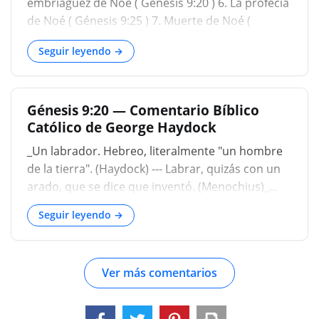
embriaguez de Noé ( Génesis 9:20 ) 6. La profecía
sobre toda bestia de la tierra, sobre toda ave de
de Noé ( Génesis 9:25 ) 7. Muerte de Noé (
los cielos, y sobre todo lo que se mueve sobre
Génesis 9:28 ) Se hace un nuevo comi
Seguir leyendo →
Génesis 9:20 — Comentario Bíblico
Católico de George Haydock
_Un labrador. Hebreo, literalmente "un hombre
de la tierra". (Haydock) --- Labrar, quizás con un
arado, que se dice que inventó. (Menochius)_...
Seguir leyendo →
Ver más comentarios