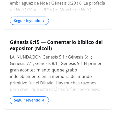
área. Y el temor de vosotros y vuestro pavor será
embriaguez de Noé ( Génesis 9:20 ) 6. La profecía
sobre toda bestia de la tierra, sobre toda ave de
de Noé ( Génesis 9:25 ) 7. Muerte de Noé (
los cielos, y sobre todo lo que se mueve sobre
Génesis 9:28 ) Se hace un nuevo comi
Seguir leyendo →
Génesis 9:15 — Comentario bíblico del
expositor (Nicoll)
LA INUNDACIÓN Génesis 5:1 ; Génesis 6:1 ;
Génesis 7:1 ; Génesis 8:1 ; Génesis 9:1 El primer
gran acontecimiento que se grabó
indeleblemente en la memoria del mundo
primitivo fue el Diluvio. Hay muchas razones
para creer que esta catástrofe fue coextensiva
con la población humana del mundo. En cada
Seguir leyendo →
rama de la familia humana se encuentran las
tradiciones del evento. Estas tradiciones no
necesitan ser recitadas, aunque algunas de ellas