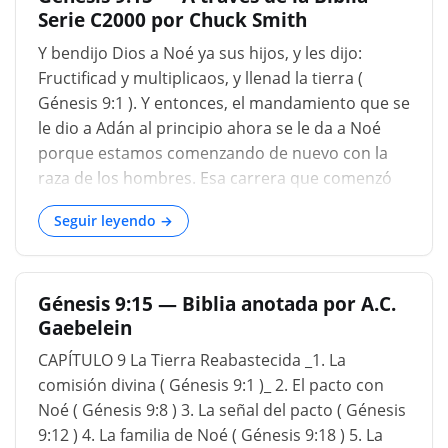
Serie C2000 por Chuck Smith
Dios había preservado en el Arca, son tres veces.
feliz de estar en el mismo pacto con el que es
Y bendijo Dios a Noé ya sus hijos, y les dijo:
nuestro noé, nuestro descanso, nuestro dulce
Fructificad y multiplicaos, y llenad la tierra (
sabor a Dios. Génesis 9:11. y voy a establecer mi
Génesis 9:1 ). Y entonces, el mandamiento que se
pacto contigo; Tampoco toda carne será cortada
le dio a Adán al principio ahora se le da a Noé
más por las aguas de una inundación; Y
porque estamos comenzando de nuevo con la
raza de los hombres. Esa carrera que comenzó
con Adán fue aniquilada con la excepción de Noé
Seguir leyendo →
y sus tres hijos con sus esposas. Y ahora
estamos comenzando de nuevo para llenar la
tierra, múltiples, llenar la tierra. Ahora, el
Génesis 9:15 — Biblia anotada por A.C.
mandamiento es llenar la tierra, pero dentro de
Gaebelein
poco los encontraremos como congregados en
un área y en las llanuras de Sinar. Así que Dios
CAPÍTULO 9 La Tierra Reabastecida _1. La
trajo allí el cambio de lenguajes para crear la
comisión divina ( Génesis 9:1 )_ 2. El pacto con
división y hacer que siguieran adelante y llenaran
Noé ( Génesis 9:8 ) 3. La señal del pacto ( Génesis
la tierra, en lugar de tratar de poblar solo un
9:12 ) 4. La familia de Noé ( Génesis 9:18 ) 5. La