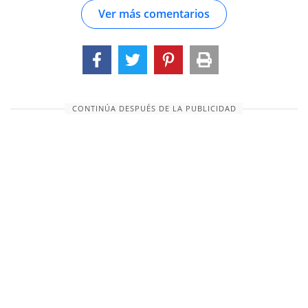
Ver más comentarios
tienen una semejanza notable con la historia
bíblica, mientras que otras son muy hermosas
en su construcción y sig
CONTINÚA DESPUÉS DE LA PUBLICIDAD