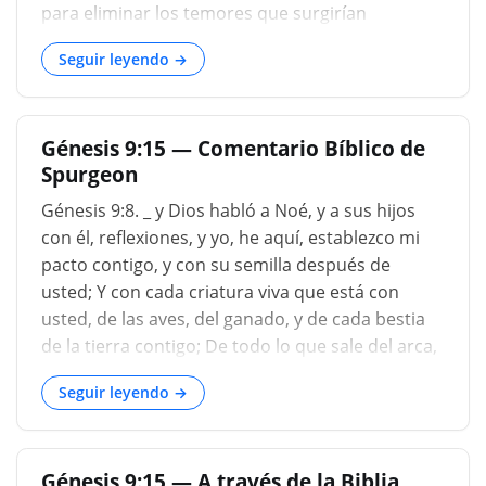
para eliminar los temores que surgirían
naturalmente, sobre la reunión de las nubes en
Seguir leyendo →
los cielos; Pero como Dios recordaría a su pacto,
que nunca puede olvidar; y siempre tiene la
atención, por lo que los hombres, cuando ven el
Génesis 9:15 — Comentario Bíblico de
arco en la nube, pueden estar asegurados, que
Spurgeon
las aguas estén en los cielos, nunca serán
sufridos para que caigan en tanta cantidad como
Génesis 9:8. _ y Dios habló a Noé, y a sus hijos
para destruir a todas las criaturas como lo han
con él, reflexiones, y yo, he aquí, establezco mi
hecho....
pacto contigo, y con su semilla después de
usted; Y con cada criatura viva que está con
usted, de las aves, del ganado, y de cada bestia
de la tierra contigo; De todo lo que sale del arca,
a cada bestia de la tierra. _. Felices aves, y
Seguir leyendo →
ganado feliz, y bestias felices de la tierra para
estar conectadas con Noé, y van a venir bajo un
pacto de preservación y nosotros, aunque solo
Génesis 9:15 — A través de la Biblia
digno de ser tipificados por estas criaturas que