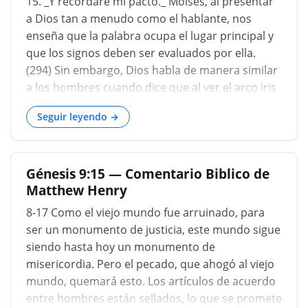
15. _Y recordaré mi pacto._ Moisés, al presentar
a Dios tan a menudo como el hablante, nos
enseña que la palabra ocupa el lugar principal y
que los signos deben ser evaluados por ella.
(294) Sin embargo, Dios habla de manera similar
a los hombres cuando dice que al ver el arco iris
recordará su pacto. Pero esta forma de hablar
Seguir leyendo →
hace referencia a la fe de los hombres, para que
reflexionen que Dios, cada vez que extiende su
arco sobre las nubes, no olvida su pacto....
Génesis 9:15 — Comentario Biblico de
Matthew Henry
8-17 Como el viejo mundo fue arruinado, para
ser un monumento de justicia, este mundo sigue
siendo hasta hoy un monumento de
misericordia. Pero el pecado, que ahogó al viejo
mundo, quemará esto. Los artículos de acuerdo
entre hombres están sellados, lo que se promete