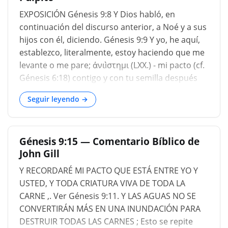
en un pacto. Génesis 9:8...
EXPOSICIÓN Génesis 9:8 Y Dios habló, en
continuación del discurso anterior, a Noé y a sus
hijos con él, diciendo. Génesis 9:9 Y yo, he aquí,
establezco, literalmente, estoy haciendo que me
levante o me pare; ἀνιìστημι (LXX.) - mi pacto (cf.
Génesis 6:18) contigo y con tu semilla después
de ti. Es decir. El pacto contemplaba toda la
Seguir leyendo →
posteridad posterior en sus disposiciones y,
junto con la familia humana, toda la creación
animal. Génesis 9:10 Y con cada criatura viviente,
Génesis 9:15 — Comentario Bíblico de
literalmente, cada alma (o cosa que respira) que
John Gill
vive, una designación genérica de la cual ahora
se especifican los detalles, es decir, de las
Y RECORDARÉ MI PACTO QUE ESTÁ ENTRE YO Y
USTED, Y TODA CRIATURA VIVA DE TODA LA
CARNE ,. Ver Génesis 9:11. Y LAS AGUAS NO SE
CONVERTIRÁN MÁS EN UNA INUNDACIÓN PARA
DESTRUIR TODAS LAS CARNES ; Esto se repite