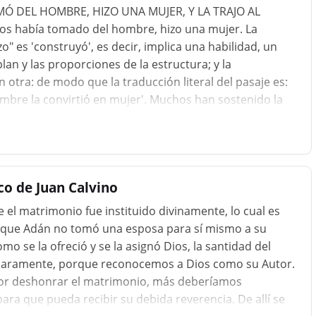
MÓ DEL HOMBRE, HIZO UNA MUJER, Y LA TRAJO AL
Dios había tomado del hombre, hizo una mujer. La
" es 'construyó', es decir, implica una habilidad, un
lan y las proporciones de la estructura; y la
 otra: de modo que la traducción literal del pasaje es:
hombre la convirtió en mujer'. Muchos han sostenido la
o como una criatura andrógina o compuesta que
Fue creado física e intelectualmente como un hombre
fue una formación posterior....
co de Juan Calvino
ue el matrimonio fue instituido divinamente, lo cual es
a que Adán no tomó una esposa para sí mismo a su
omo se la ofreció y se la asignó Dios, la santidad del
claramente, porque reconocemos a Dios como su Autor.
por deshonrar el matrimonio, más deberíamos
ara que pueda recibir su debida reverencia. De allí se