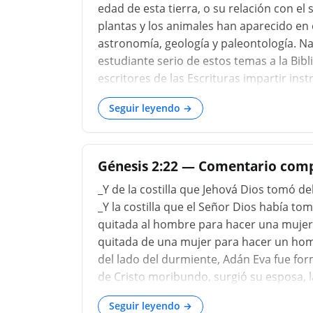
edad de esta tierra, o su relación con el s
plantas y los animales han aparecido en el
astronomía, geología y paleontología. N
estudiante serio de estos temas a la Bibl
escritores de las Escrituras impartir inst
científico. Pero si alguien desea saber q
Seguir leyendo →
todo lo que ahora es hasta la fuente mism
unificador, algún propósito esclarecedor 
Génesis 2:22 — Comentario comp
_Y de la costilla que Jehová Dios tomó de
_Y la costilla que el Señor Dios había tom
quitada al hombre para hacer una mujer. 
quitada de una mujer para hacer un hombre
del lado del durmiente, Adán Eva fue for
de Cristo moribundo, surgió su esposa, la I
limpiar" Efesios 5:26 su Iglesia, y por lo 
Seguir leyendo →
de todo marido; entonces, ¿no se romperí