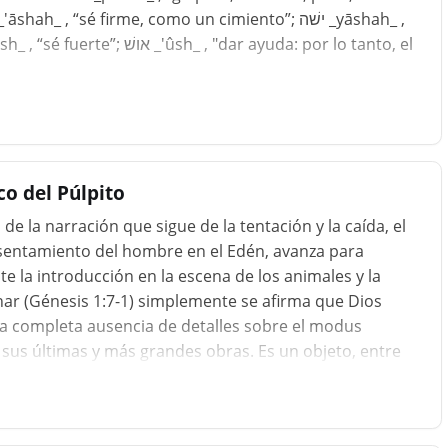
o del Púlpito
e la narración que sigue de la tentación y la caída, el
sentamiento del hombre en el Edén, avanza para
 la introducción en la escena de los animales y la
inar (Génesis 1:7-1) simplemente se afirma que Dios
a completa ausencia de detalles sobre el modus
, sus últimas y más grandes obras. Es un objeto, entre
a proporcionar esos detalles. Con respecto al hombre
ado una explicación de su formación, a la vez minuciosa