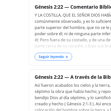
Génesis 2:22 — Comentario Bíblic
Y LA COSTILLA, QUE EL SEÑOR DIOS HABÍ
comúnmente observado, y es lo suficient
parte superior del hombre, que no se le 
poder sobre él; ni de ninguna parte infer
él; Pero fuera de su costado, y de una de 
parte cerca de su corazón, y bajo sus b
cariñosamente por él, y estar siempre baj
Seguir leyendo →
que las cosas estaban, de la nada, ni "
la tierra, estar en la misma forma que e
la carne y los huesos del hombre, y así en
Génesis 2:22 — A través de la Bi
Así fueron acabados los cielos y la tierra,
séptimo la obra que había hecho; y repos
bendijo Dios al día séptimo, y lo santifi
creado y hecho ( Génesis 2:1-3 ). Así enco
colocación del hombre sobre la tierra, y 