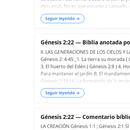
descansó. No es que estuviera cansado, 
creación de la tierra porque Dios es omn
Seguir leyendo →
Él había terminado Su obra, así que sim
hay nada más que crear. Todo ha sido cre
simplemente se relajara y no hiciera nada
Génesis 2:22 — Biblia anotada po
II. LAS GENERACIONES DE LOS CIELOS Y L
Génesis 2: 4-45 _1. La tierra su morada ( 
3. El huerto del Edén ( Génesis 2:8 ) 4. H
Para mantener el jardín B. El mandamien
Génesis 2:18 ) 6. La formación de la mujer 
Seguir leyendo →
Génesis 2:22 — Comentario bíblic
LA CREACIÓN Génesis 1:1 ; Génesis 2:1 SI