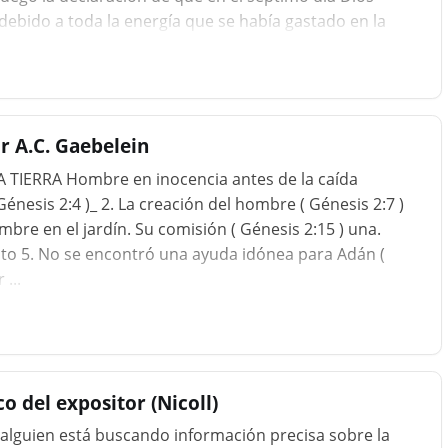
debido a toda la energía que se había gastado en la
ipotente, eso significa que Él no puede cansarse, pero
plemente descansó de Su trabajar. En otras palabras, no
ado. Si Dios realmente se tomara el día libre y
, l
r A.C. Gaebelein
A TIERRA Hombre en inocencia antes de la caída
Génesis 2:4 )_ 2. La creación del hombre ( Génesis 2:7 )
ombre en el jardín. Su comisión ( Génesis 2:15 ) una.
to 5. No se encontró una ayuda idónea para Adán (
...
o del expositor (Nicoll)
 alguien está buscando información precisa sobre la