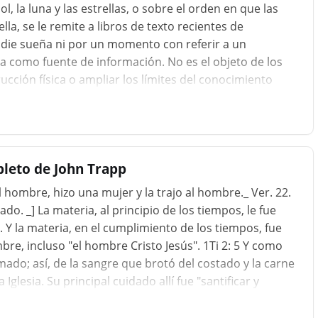
ol, la luna y las estrellas, o sobre el orden en que las
la, se le remite a libros de texto recientes de
adie sueña ni por un momento con referir a un
ia como fuente de información. No es el objeto de los
rucción física o ampliar los límites del conocimiento
ué conexión tiene el mundo con Dios, si busca rastrear
a de la vida, si desea descubrir algún principio
en la histo
leto de John Trapp
l hombre, hizo una mujer y la trajo al hombre._ Ver. 22.
ado. _] La materia, al principio de los tiempos, le fue
Y la materia, en el cumplimiento de los tiempos, fue
, incluso "el hombre Cristo Jesús". 1Ti 2: ​​5 Y como
mado; así, de la sangre que brotó del costado y la carne
glesia. Su principal cuidado allí fue "santificar y
tanto él "vino en agua y sangre". 1Jn 5: 6 Así debería ser
a el diablo con tanta frecuencia la cabeza con su