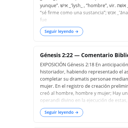
yunque”. אישׁ _'ı̂ysh_ , “hombre”, vir. אשׁה _'āshah_ , “sé firme, como un cimiento”; ישׁה _yāshah_ ,
“sé firme como una sustancia”; אנש _'ānash_ , “sé fuerte”; אושׁ _'ûsh_ , "dar ayuda: por lo tanto, el
fue
Seguir leyendo →
Génesis 2:22 — Comentario Biblic
EXPOSICIÓN Génesis 2:18 En anticipación d
historiador, habiendo representado el a
completar su dramatis personae mediante
mujer. En el registro de creación prelim
creó al hombre, hombre y mujer; Hay un
operandi divino en la ejecución de estas
otros, de la segunda parte de la histori
Seguir leyendo →
(Adán), en los versos anteriores se ha d
y exhaustiva ...