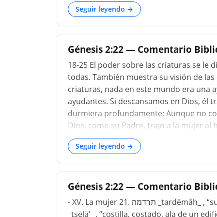
deducirá que los hijos de Dios pueden a
Seguir leyendo →
tranquila, y los esposos y las esposas pue
Satanás al intentar la difamación del ma
que se le atribuía, podría introducir la ley
Génesis 2:22 — Comentario Bibl
18-25 El poder sobre las criaturas se le
todas. También muestra su visión de las 
criaturas, nada en este mundo era una 
ayudantes. Si descansamos en Dios, él tr
durmiera profundamente; Aunque no cono
Dios, como su Padre, trajo a la mujer al
probable que esa esposa, que es creada p
Seguir leyendo →
providencia especial, sea una ayuda par
prudencia como de oración, en la elecció
Eso tenía que estar bien hecho, lo que 
Génesis 2:22 — Comentario Bibli
ne...
- XV. La mujer 21. תרדמה _tardēmâh_ , “sueño profundo”, ἔκστασις ekstasis _,_ Septuaginta. צלע
_tsēlā‛_ , “costilla, costado, ala de un edificio”. 23. פעם _pa‛am_ , “golpear, a