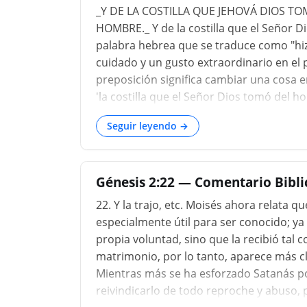
_Y DE LA COSTILLA QUE JEHOVÁ DIOS TO
HOMBRE._ Y de la costilla que el Señor 
palabra hebrea que se traduce como "hizo
cuidado y un gusto extraordinario en el p
preposición significa cambiar una cosa en
'la costilla que el Señor Dios tomó del 
absurda opinión de que Adán fue cread
Seguir leyendo →
comprendía en su persona ambos sexos. 
perfecto; pero la mujer, su contraparte, 
Génesis 2:22 — Comentario Bibli
22. Y la trajo, etc. Moisés ahora relata q
especialmente útil para ser conocido; y
propia voluntad, sino que la recibió tal c
matrimonio, por lo tanto, aparece más 
Mientras más se ha esforzado Satanás 
reivindicarlo de todo reproche y abuso, p