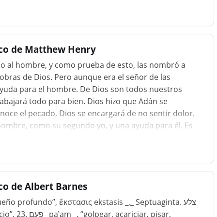
brazar una vida conyugal con una conciencia buena y
den vivir juntos en castidad y honor. El artificio de
trimonio era doble: primero, que por medio del odio
 pestilente del celibato;...
ico de Matthew Henry
 dio al hombre, y como prueba de esto, las nombró a
obras de Dios. Pero aunque era el señor de las
ayuda para el hombre. De Dios son todos nuestros
abajará todo para bien. Dios hizo que Adán se
ce el pecado, Dios se encargará de no sentir dolor.
 hombre, como su segundo yo, y una ayuda para él. Es
or Dios por gracia especial, y traída por Dios por
a un hombre. Vea qué necesidad hay, tanto de
n de esta relación, que es tan cercana y tan duradera.
debe hacerse de por vida. Nuestros primeros padres no
co de Albert Barnes
cariciar, pisar,