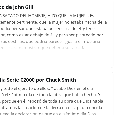
o de John Gill
A SACADO DEL HOMBRE, HIZO QUE LA MUJER ,. Es
emente pertinente, que la mujer no estaba hecha de la
podía pensar que estaba por encima de él, y tener
ior, como estar debajo de él, y para ser pisoteado por
sus costillas, que podría parecer igual a él; Y de una
razos, para demostrar que debería ser amada
o su cuidado y protección: y ella no estaba "creada", ya
 Formado "A medida que Adam estaba, fuera del polvo de
l hombre; pero "hecho" de polvo refinado y acelerado, o
 su marca y constitución fin...
blia Serie C2000 por Chuck Smith
 y todo el ejército de ellos. Y acabó Dios en el día
ó el séptimo día de toda la obra que había hecho. Y
có, porque en él reposó de toda su obra que Dios había
ntramos la creación de la tierra en el capítulo uno; la
luego la declaración de que en el séptimo día Dios