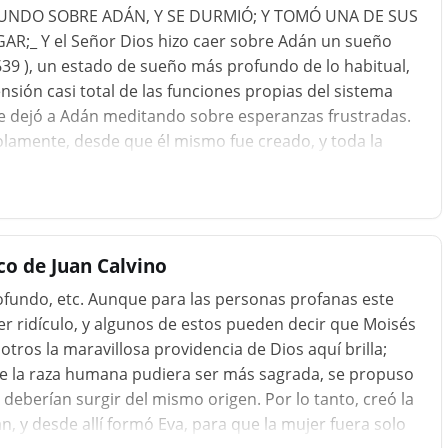
FUNDO SOBRE ADÁN, Y SE DURMIÓ; Y TOMÓ UNA DE SUS
R;_ Y el Señor Dios hizo caer sobre Adán un sueño
9 ), un estado de sueño más profundo de lo habitual,
sión casi total de las funciones propias del sistema
e dejó a Adán meditando sobre esperanzas frustradas.
lamente, desde que él mismo fue creado, y toda la
ierre del sexto día. Probablemente fue mientras su
e la escena anterior cuando cayó en un profundo
r parte siguen el curso de los pensamientos en
nte que el primer hombre, cuya constitución mental era
co de Juan Calvino
ofundo, etc. Aunque para las personas profanas este
 ridículo, y algunos de estos pueden decir que Moisés
tros la maravillosa providencia de Dios aquí brilla;
 de la raza humana pudiera ser más sagrada, se propuso
eberían surgir del mismo origen. Por lo tanto, creó la
 y desde allí formó Eva, para que la mujer fuera solo