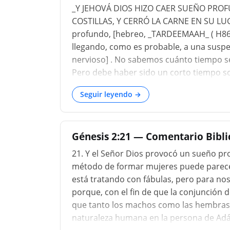
_Y JEHOVÁ DIOS HIZO CAER SUEÑO PRO
COSTILLAS, Y CERRÓ LA CARNE EN SU LUGA
profundo, [hebreo, _TARDEEMAAH_ ( H863
llegando, como es probable, a una suspen
nervioso] . No sabemos cuánto tiempo s
Pero debe haber sido un corto tiempo so
obra de la creación terminó, antes del c
Seguir leyendo →
mente aún se demoraba en el recuerdo d
sueño; y dado que los sueños en su mayo
nuestras horas de vigilia, ¿es sorprende
Génesis 2:21 — Comentario Bibli
la mis...
21. Y el Señor Dios provocó un sueño pr
método de formar mujeres puede parecer
está tratando con fábulas, pero para noso
porque, con el fin de que la conjunción
que tanto los machos como las hembras d
naturaleza humana en la persona de Adán,