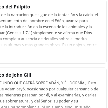
o del Púlpito
e la narración que sigue de la tentación y la caída, el
sentamiento del hombre en el Edén, avanza para
 la introducción en la escena de los animales y la
inar (Génesis 1:7-1) simplemente se afirma que Dios
a completa ausencia de detalles sobre el modus
, sus últimas y más grandes obras. Es un objeto, entre
a proporcionar esos detalles. Con respecto al hombre
ado una explicación de su formación, a la vez minuciosa
o de John Gill
UNDO QUE CAERÁ SOBRE ADÁN, Y ÉL DORMÍA ,. Esto
que Adam cayó, ocasionado por cualquier cansancio de
uras mientras pasaban por él, y al examinarlas, y darles
 sobrenatural, y del Señor, su poder y su
no era una somnolencia, ni un sueño, sino un sueño