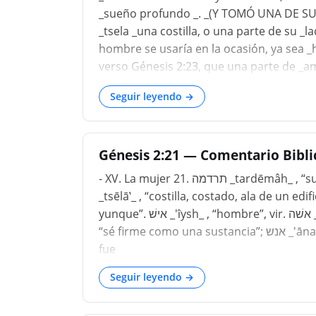
_sueño profundo _. _(Y TOMÓ UNA DE SUS C
_tsela _una costilla, o una parte de su _l
hombre se usaría en la ocasión, ya sea 
verso Génesis 2:23, que una parte de _
formó la mujer, dijo: Esta es _carne _de
Seguir leyendo →
formado a la mujer del polvo de la tierr
hecho, ella debìa aparecer ante sus ojos 
Génesis 2:21 — Comentario Bibli
- XV. La mujer 21. תרדמה _tardēmâh_ , “sueño profundo”, ἔκστασις ekstasis _,_ Septuaginta. צלע
_tsēlā‛_ , “costilla, costado, ala de un edificio”. 23. פעם _pa‛am_ , “golpear, a
yunque”. אישׁ _'ı̂ysh_ , “hombre”, vir. אשׁה _'āshah_ , “sé firme, como un cimiento”; ישׁה _yāshah_ ,
“sé firme como una sustancia”; אנש _'ānash_ , “sé fuerte”; אושׁ _'ûsh_ , "dar ayuda: por lo tanto, el
fue
Seguir leyendo →