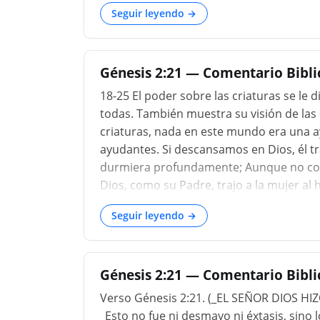
una parte de toda la raza humana. Esta 
Seguir leyendo →
tenido antes, (Génesis 1:28,) "Dios creó 
a Adán se le enseñó a reconocerse en su 
voluntariamente a su esposo, como si f
Génesis 2:21 — Comentario Bibl
18-25 El poder sobre las criaturas se le
todas. También muestra su visión de las 
criaturas, nada en este mundo era una 
ayudantes. Si descansamos en Dios, él tr
durmiera profundamente; Aunque no cono
Dios, como su Padre, trajo a la mujer al
probable que esa esposa, que es creada p
Seguir leyendo →
providencia especial, sea una ayuda par
prudencia como de oración, en la elecció
Eso tenía que estar bien hecho, lo que 
Génesis 2:21 — Comentario Bibl
ne...
Verso Génesis 2:21. (_EL SEÑOR DIOS
_Esto no fue ni desmayo ni éxtasis, sin