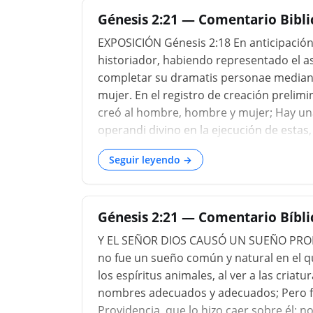
Génesis 2:21 — Comentario Biblic
EXPOSICIÓN Génesis 2:18 En anticipación d
historiador, habiendo representado el a
completar su dramatis personae mediante
mujer. En el registro de creación prelim
creó al hombre, hombre y mujer; Hay un
operandi divino en la ejecución de estas
otros, de la segunda parte de la histori
Seguir leyendo →
(Adán), en los versos anteriores se ha d
y exhaustiva ...
Génesis 2:21 — Comentario Bíblic
Y EL SEÑOR DIOS CAUSÓ UN SUEÑO PROF
no fue un sueño común y natural en el 
los espíritus animales, al ver a las criat
nombres adecuados y adecuados; Pero fue
Providencia, que lo hizo caer sobre él: 