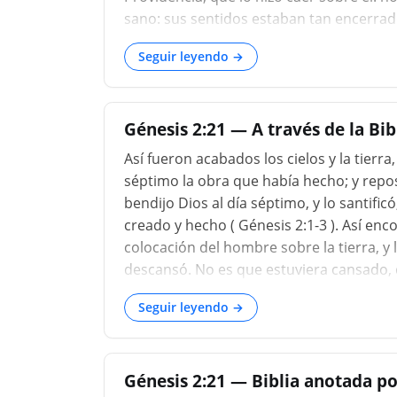
sano: sus sentidos estaban tan encerrado
hecho; y parece haber sido a propósito, 
Seguir leyendo →
operación se hizo sobre él, así como pa
formación de la mujer; y que podría esta
fuera del sueño, para ver tan encantador
Génesis 2:21 — A través de la Bi
mismo...
Así fueron acabados los cielos y la tierra,
séptimo la obra que había hecho; y repos
bendijo Dios al día séptimo, y lo santifi
creado y hecho ( Génesis 2:1-3 ). Así enco
colocación del hombre sobre la tierra, y 
descansó. No es que estuviera cansado, 
creación de la tierra porque Dios es omn
Seguir leyendo →
Él había terminado Su obra, así que sim
hay nada más que crear. Todo ha sido cre
simplemente se relajara y no hiciera nada
Génesis 2:21 — Biblia anotada po