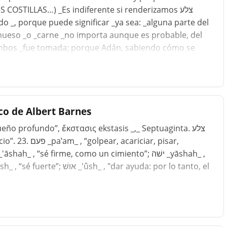
OSTILLAS…) _Es indiferente si renderizamos צלע
ado _, porque puede significar _ya sea: _alguna parte del
_hueso _o _carne _no importa aunque es probable, del
ambos _fue tomada; porque Adán, sabiendo cómo se
 mi _carne _y _hueso _de mi _hueso _. Dios pudo haber
a, como había formado al hombre; pero si lo hubiera
como un ser distinto, con el que no tenía nin
co de Albert Barnes
cariciar, pisar,