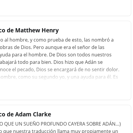
es la importancia de las palabras de Moisés que hemos
al hombre ... los hizo hombre y mujer". De esta manera,
esposa, como en un espejo; y Eva, a su vez, se somete
uera sacado de
ico de Matthew Henry
 dio al hombre, y como prueba de esto, las nombró a
obras de Dios. Pero aunque era el señor de las
ayuda para el hombre. De Dios son todos nuestros
abajará todo para bien. Dios hizo que Adán se
ce el pecado, Dios se encargará de no sentir dolor.
 hombre, como su segundo yo, y una ayuda para él. Es
or Dios por gracia especial, y traída por Dios por
a un hombre. Vea qué necesidad hay, tanto de
n de esta relación, que es tan cercana y tan duradera.
debe hacerse de por vida. Nuestros primeros padres no
ico de Adam Clarke
 HIZO QUE UN SUEÑO PROFUNDO CAYERA SOBRE ADÁN…)
o lo que nuestra traducción llama muy propiamente un