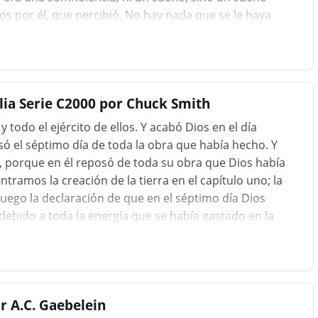
s por él, que percibió. No hay nada que se le haya
para que no sienta ningún dolor, mientras que la
ra que parezca que no tenía ninguna mano en la
r más sorprendido a la vista de ella, solo despertando
 un objeto, tanto como él mismo, y se hizo de sí
blia Serie C2000 por Chuck Smith
 y todo el ejército de ellos. Y acabó Dios en el día
ó el séptimo día de toda la obra que había hecho. Y
có, porque en él reposó de toda su obra que Dios había
ntramos la creación de la tierra en el capítulo uno; la
luego la declaración de que en el séptimo día Dios
debido a toda la energía que se había gastado en la
ipotente, eso significa que Él no puede cansarse, pero
plemente descansó de Su trabajar. En otras palabras, no
ado. Si Dios realmente se tomara el día libre y
, l
r A.C. Gaebelein