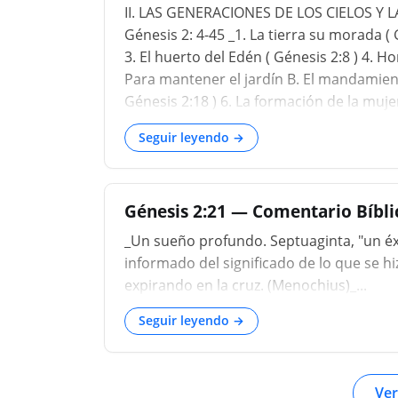
II. LAS GENERACIONES DE LOS CIELOS Y L
Génesis 2: 4-45 _1. La tierra su morada ( 
3. El huerto del Edén ( Génesis 2:8 ) 4. H
Para mantener el jardín B. El mandamien
Génesis 2:18 ) 6. La formación de la mujer 
Seguir leyendo →
Génesis 2:21 — Comentario Bíbl
_Un sueño profundo. Septuaginta, "un éx
informado del significado de lo que se hiz
expirando en la cruz. (Menochius)_...
Seguir leyendo →
Ver