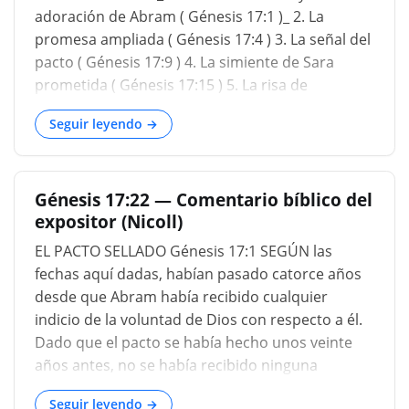
puede contar. Y entonces Sarai viene con un plan
adoración de Abram ( Génesis 17:1 )_ 2. La
alternativ
promesa ampliada ( Génesis 17:4 ) 3. La señal del
pacto ( Génesis 17:9 ) 4. La simiente de Sara
prometida ( Génesis 17:15 ) 5. La risa de
Abraham ( Génesis 17:17 ) 6. La súplica de
Seguir leyendo →
Abraham por Ismael ( Génesis 17:18 ) 7. La
obediencia de Abraham ...
Génesis 17:22 — Comentario bíblico del
expositor (Nicoll)
EL PACTO SELLADO Génesis 17:1 SEGÚN las
fechas aquí dadas, habían pasado catorce años
desde que Abram había recibido cualquier
indicio de la voluntad de Dios con respecto a él.
Dado que el pacto se había hecho unos veinte
años antes, no se había recibido ninguna
comunicación directa; y ningún mensaje de
Seguir leyendo →