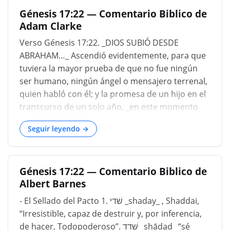
rió, era una risa de deleite, no de desconfianza.
Génesis 17:22 — Comentario Biblico de
Ahora fue que Abraham se regocijó al ver el día
Adam Clarke
de Cristo; ahora lo vio y se alegró, Juan 8:56.
Abraham, temiendo que Ismael fuera
Verso Génesis 17:22. _DIOS SUBIÓ DESDE
abandonado y abandonado por Dios, presentó
ABRAHAM…_ Ascendió evidentemente, para que
una petición en su nombre. Dios nos da permiso
tuviera la mayor prueba de que no fue ningún
en oración para ser particulares al dar a conocer
ser humano, ningún ángel o mensajero terrenal,
nuestras peticiones. Cualquiera que sea nuestro
quien habló con él; y la promesa de un hijo en el
cuidado y temor, debe extenderse ante Dios en
transcurso de un solo año, _en este momento
oración. Es deber de los padres orar por sus
establecido en el próximo año _, Génesis 17:21,
hijos, y lo mejor que d...
Seguir leyendo →
que tenía todas las probabilidades humanas en
su contra, iba a ser la muestra segura de la
verdad de todo lo que había sucedido hasta
Génesis 17:22 — Comentario Biblico de
ahora, y la prueba de que todo lo que se
Albert Barnes
prometió más adelante debería cumplirse a su
debido tiempo. ¿No fue casi de la misma manera
- El Sellado del Pacto 1. שׁדי _shaday_ , Shaddai,
en que el Señor subió de Abraham, que
“Irresistible, capaz de destruir y, por inferencia,
Jesucristo ascendió al cielo en presencia de sus
de hacer, Todopoderoso”. שׁדד _shādad_ “sé