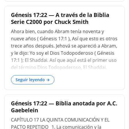
duraderos; La comunión ininterrumpida con él
está reservada para otro mundo: Y DIOS SUBIÓ
Génesis 17:22 — A través de la Biblia
DE ABRAHAM ; de la tierra, donde había estado
Serie C2000 por Chuck Smith
con Abraham, y ascendió por encima del cielo,
en un visible, y muy probable en forma humana,
Ahora bien, cuando Abram tenía noventa y
en la que descendió: los targumes de Onkelos y
nueve años ( Génesis 17:1 ), Así que esto es otros
Jonathan lo parafrasean, "la gloria de la Señor ",
trece años después. Jehová se apareció a Abram,
el glorioso Shechinah, el Señor de la Vida y la
y le dijo: Yo soy el Dios Todopoderoso ( Génesis
Gloria....
17:1 ); El Shaddai. Así que aquí está el primer uso
del término Dios Todopoderoso, El Shaddai.
anda delante de mí, y sé perfecto. Y haré mi
Seguir leyendo →
pacto entre mí y ti, y te multiplicaré en gran
manera ( Génesis 17:1-2 ). Ahora pasamos por
alto el capítulo dieciséis, pero permítanme
Génesis 17:22 — Biblia anotada por A.C.
señalar que en este punto, Abraham y Sarai
Gaebelein
estaban tratando de ayudar a Dios. Dios
prometió que Él va a bendecir a Abraham, hará
CAPÍTULO 17 LA QUINTA COMUNICACIÓN Y EL
su simiente como las estrellas del cielo, no las
PACTO REPETIDO _1. La comunicación y la