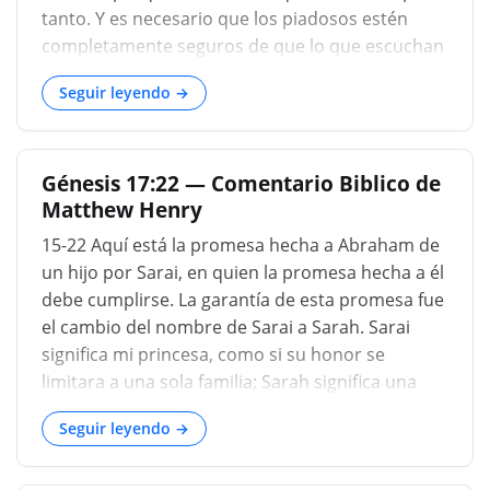
tanto. Y es necesario que los piadosos estén
completamente seguros de que lo que escuchan
procede de Dios, para que no puedan ser
Seguir leyendo →
llevados de un lado a otro, sino que dependan
solos del cielo. Y mientras que Dios ahora,
cuando nos ha hablado, no asciende
Génesis 17:22 — Comentario Biblico de
abiertamente al cielo ante nuestros ojos; esto no
Matthew Henry
debería disminuir nada de la certeza de nuestra
fe; porque se ha hecho una manifestación
15-22 Aquí está la promesa hecha a Abraham de
completa de Él en Cristo, con lo cual es correcto
un hijo por Sarai, en quien la promesa hecha a él
que estemos satisfechos. Además, aunque Dios
debe cumplirse. La garantía de esta promesa fue
no asciende diariamente hacia arriba en forma
el cambio del nombre de Sarai a Sarah. Sarai
visible, su majestad no es menos
significa mi princesa, como si su honor se
resplandeciente, sino que nos eleva hacia arriba
limitara a una sola familia; Sarah significa una
transformándonos a su propia imagen. Además,
princesa. Mientras más favores nos conceda
le da suficiente autoridad a su palabra, cuando la
Seguir leyendo →
Dios, más bajos deberíamos estar ante nuestros
se...
propios ojos. Abraham mostró gran alegría; se