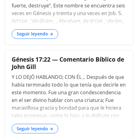
discípulos? Lucas 24:51....
fuerte, destruye”. Este nombre se encuentra seis
veces en Génesis y treinta y una veces en Job. 5.
אברהם _'abrâhām_ , Abraham, de אברם _'abrām_
"padre supremo", y הם _hām_ la parte radical de
Seguir leyendo →
המין _hāmôn_ una "multitud", se obtiene
mediante una abreviatura eufónica אברהם
_'abrâhām_ , "padre de una multitud". ” La raíz
Génesis 17:22 — Comentario Bíblico de
רהם...
John Gill
Y LO DEJÓ HABLANDO; CON ÉL ,. Después de que
había terminado todo lo que tenía que decirle en
este momento. Fue una gran condescendencia
en el ser divino hablar con una criatura; Fue
maravillosa gracia y bondad para que le hiciera
tales promesas, como lo hizo, y lo disfrute con
respuestas de oración y comunión con él; Pero
Seguir leyendo →
los grandes disfrutas de Dios aquí no son