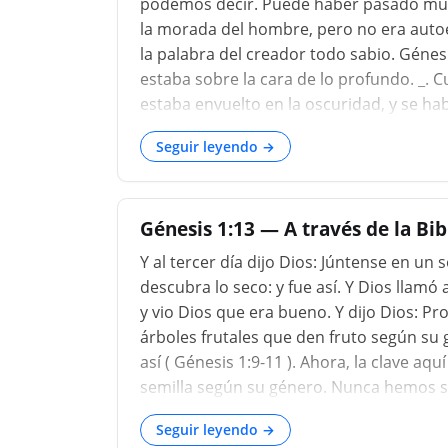
podemos decir. Puede haber pasado muc
la morada del hombre, pero no era autoex
la palabra del creador todo sabio. Génesis 1
estaba sobre la cara de lo profundo. _.
estaba envuelto en la oscuridad, y se ha
mejor, «Caos. »Esta es solo la condición
Seguir leyendo →
con él en su gracia; Es infrino, y vacío 
uno: no hay ninguno que entienda, n
Génesis 1:13 — A través de la Bi
Y al tercer día dijo Dios: Júntense en un 
descubra lo seco: y fue así. Y Dios llamó 
y vio Dios que era bueno. Y dijo Dios: Pr
árboles frutales que den fruto según su gé
así ( Génesis 1:9-11 ). Ahora, la clave aqu
semilla según su género. Nunca hemos s
plantando granos de trigo durante mileni
Seguir leyendo →
hacer crecer un tallo de maíz. Son "semi