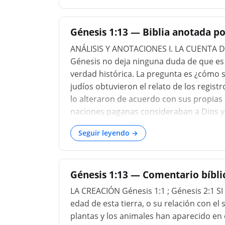
tiene su propio pequeño código dentro 
hecho. Además, aquí comenzamo
Génesis 1:13 — Biblia anotada po
ANÁLISIS Y ANOTACIONES I. LA CUENTA DE
Génesis no deja ninguna duda de que es la
verdad histórica. La pregunta es ¿cómo 
judíos obtuvieron el relato de los regist
lo alteraron de acuerdo con sus propias i
naciones paganas consideraban a Dios y
ningún conocimiento de la existencia de 
Seguir leyendo →
creación del mundo. Aquí hay algo comple
otros inventos de la raza humana. Entonc
respuesta. Ningún ser humano sabía nada
Génesis 1:13 — Comentario bíblic
LA CREACIÓN Génesis 1:1 ; Génesis 2:1 SI
edad de esta tierra, o su relación con el s
plantas y los animales han aparecido en el