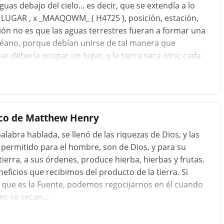
as debajo del cielo... es decir, que se extendía a lo
N LUGAR , х _MAAQOWM_ ( H4725 ), posición, estación,
ión no es que las aguas terrestres fueran a formar una
éano, porque debían unirse de tal manera que
 debería ocupar un lugar, y la tierra seca otra; cada
signado. Y QUE APAREZCA LA TIERRA SECA, literalmente,
n globo terráqueo. Una comparación de este pasaje con
ión poética a la separación de las aguas de la tie
ico de Matthew Henry
palabra hablada, se llenó de las riquezas de Dios, y las
 permitido para el hombre, son de Dios, y para su
tierra, a sus órdenes, produce hierba, hierbas y frutas.
neficios que recibimos del producto de la tierra. Si
l que es la Fuente, podemos regocijarnos en él cuando
s se secan....