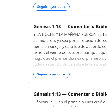
océano hasta ahora universal en mares, la
Seguir leyendo →
a través de la acción de incendios subte
como consecuencia del enfriamiento y la c
Génesis 1:13 — Comentario Bíblic
Y LA NOCHE Y LA MAÑANA FUERON EL TERCE
se midieron, ya sea por la rotación del cue
tierra en su eje: y esto fue de acuerdo co
usher, el veinte de octubre; aunque aqu
haga que el primer día sea el primero de
judíos están divididos sobre la temporad
otros Tisri o septiembre G. g vid. T. Bab. 
Seguir leyendo →
Génesis 1:13 — Comentario Bíbl
Génesis 1:1. _ en el principio Dios creó el