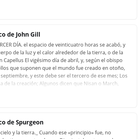
gos y ríos se vio afectada por la agitación de la tierra
rráneos, o por el hundimiento de la corteza terrestre
ontracción de la tierra. masa interior...
o de John Gill
R DÍA. el espacio de veinticuatro horas se acabó, y
rpo de la luz y el calor alrededor de la tierra, o de la
n Capellus El vigésimo día de abril, y, según el obispo
ellos que suponen que el mundo fue creado en otoño,
 septiembre, y este debe ser el tercero de ese mes; Los
a de la creación; Algunos dicen que Nisan o March,
Rosh hashanah, fol. 11. 1....
ico de Spurgeon
 cielo y la tierra._ Cuando ese «principio» fue, no