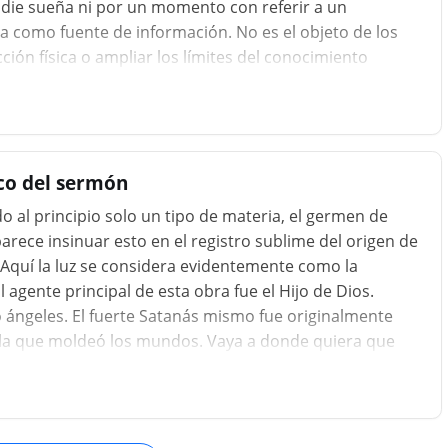
adie sueña ni por un momento con referir a un
ia como fuente de información. No es el objeto de los
cción física o ampliar los límites del conocimiento
ué conexión tiene el mundo con Dios, si busca rastrear
a de la vida, si desea descubrir algún principio
 en la h
co del sermón
o al principio solo un tipo de materia, el germen de
parece insinuar esto en el registro sublime del origen de
luz". Aquí la luz se considera evidentemente como la
 agente principal de esta obra fue el Hijo de Dios.
o ángeles. El fuerte Satanás mismo fue originalmente
 la que moldeó los mundos. Vaya a donde quiera que
nte de usted, y Aquel que hizo todos estos extraños
es la misma Víctima que sufrió, desangró y murió en el
gradual, un proceso que probablemente se extendió a lo
nte un proceso,