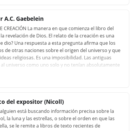
que se reproduce según su especie; muy fascinante de
r A.C. Gaebelein
 CREACIÓN La manera en que comienza el libro del
 revelación de Dios. El relato de la creación es una
se dio? Una respuesta a esta pregunta afirma que los
ros de otras naciones sobre el origen del universo y que
deas religiosas. Es una imposibilidad. Las antiguas
 al universo como uno solo y no tenían absolutamente
Dios independiente del universo, ni sabían nada de la
tamente diferente de todas las teorías, mitologías y
es, ¿cómo se le dio? Por revelación de Dios es la única
 sobre el origen de...
o del expositor (Nicoll)
 alguien está buscando información precisa sobre la
ol, la luna y las estrellas, o sobre el orden en que las
la, se le remite a libros de texto recientes de