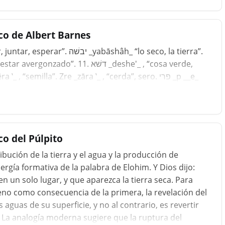
co de Albert Barnes
hierba”. עשׂב _‛ __ēśāb_ , “hierba”. Zera _zēra ‛_ , “semilla”. Zre _zāra ‛_ , “cerda”, sero. פרי _p __e_
o del Púlpito
ibución de la tierra y el agua y la producción de
ergía formativa de la palabra de Elohim. Y Dios dijo:
en un solo lugar, y que aparezca la tierra seca. Para
eno como consecuencia de la primera, la revelación del
 aguas de su superficie, y no al contrario, es revertir
. La analogía moderna sugiere que la ruptura del