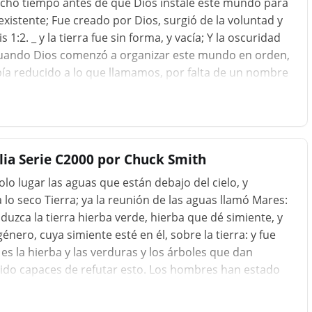
ho tiempo antes de que Dios instale este mundo para
istente; Fue creado por Dios, surgió de la voluntad y
:2. _ y la tierra fue sin forma, y ​​vacía; Y la oscuridad
 Cuando Dios comenzó a organizar este mundo en orden,
bía reducido a lo que llamamos, por falta de un nombre
 de cada alma del hombre cuando Dios comienza a lidiar
de todas las cosas buenas. «No hay ninguno justo, no, no
blia Serie C2000 por Chuck Smith
solo lugar las aguas que están debajo del cielo, y
a lo seco Tierra; ya la reunión de las aguas llamó Mares:
oduzca la tierra hierba verde, hierba que dé simiente, y
nero, cuya simiente esté en él, sobre la tierra: y fue
í es la hierba y las verduras y los árboles que dan
ido capaces de refutar esto. Los hombres han estado
os y él todavía tiene que plantar un grano de trigo y
llas que producen hierba según su especie", cada una