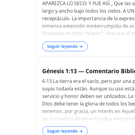
APAREZCA LO SECO: Y FUE ASÍ._ Que las agu
largo y ancho bajo todos los cielos. A U
receptáculo. La importancia de la expres
inmensa extensión ininterrumpida de oc
formaran muchos "mares", sino que el mar
uno debe tener su respectivo dominio a
Seguir leyendo →
ser vista. El mundo se convertiría en u
( Job 38:8), que parece contener una alus
Génesis 1:13 — Comentario Bibl
6-13 La tierra era el vacío, pero por una 
suyas todavía están. Aunque su uso está
servicio y honor deben ser utilizados. La 
Dios debe tener la gloria de todos los be
tenemos, por gracia, un interés en Aque
las corrientes de misericordias temporale
Seguir leyendo →