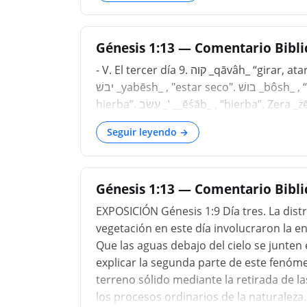
Génesis 1:13 — Comentario Bibli
- V. El tercer día 9. קוה _qāvâh_ “girar, atar, juntar, esperar”. יבשׁה _yabāshâh_ “lo seco, la tierra”.
יבשׁ _yabēsh_ , "estar seco". בושׁ _bôsh_ , “estar avergonzado”. 11. דשׁא _deshe'_ , “cosa verde,
Seguir leyendo →
Génesis 1:13 — Comentario Biblic
EXPOSICIÓN Génesis 1:9 Día tres. La distr
vegetación en este día involucraron la en
Que las aguas debajo del cielo se junten 
explicar la segunda parte de este fenóm
terreno sólido mediante la retirada de las
los procesos ordinarios de la naturaleza