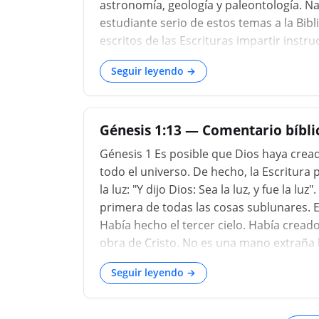
astronomía, geología y paleontología. N
estudiante serio de estos temas a la Bibl
escritos de las Escrituras impartir instru
científico. Pero si alguien desea saber q
Seguir leyendo →
todo lo que ahora es hasta la fuente mism
unificador, algún propósito esclarecedor
Génesis 1:13 — Comentario bíbli
Génesis 1 Es posible que Dios haya cread
todo el universo. De hecho, la Escritura 
la luz: "Y dijo Dios: Sea la luz, y fue la 
primera de todas las cosas sublunares. El
Había hecho el tercer cielo. Había cread
obra de Cristo. No es una mano extraña
pueda, la mano de Cristo ha estado dela
Seguir leyendo →
soles y todos estos poderosos sistemas, 
Calvario. I. La creación fue un proceso 
largo de millones de edades; no merame