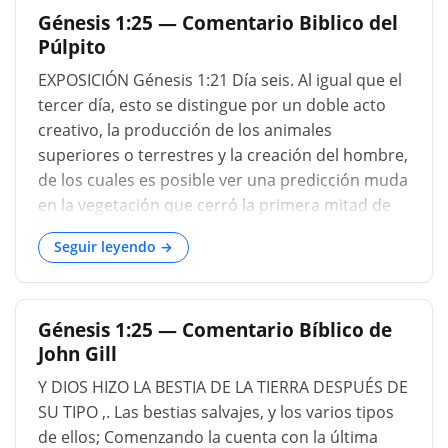
Génesis 1:25 — Comentario Biblico del
“la ti
Púlpito
EXPOSICIÓN Génesis 1:21 Día seis. Al igual que el
tercer día, esto se distingue por un doble acto
creativo, la producción de los animales
superiores o terrestres y la creación del hombre,
de los cuales es posible ver una predicción muda
en la vegetación que cerró la primera mitad de
La semana creativa. Y Dios dijo: Que la tierra
Seguir leyendo →
produzca la criatura viviente según su especie.
En estas palabras, los animales terrestres se
caracterizan genéricamente como nephesh
Génesis 1:25 — Comentario Bíblico de
chayyah, o seres animados; en los términos que
John Gill
siguen se subdividen en tres especies o clases
bien definidas. Vacas. Behemah; literalmente, el
Y DIOS HIZO LA BESTIA DE LA TIERRA DESPUÉS DE
animal tonto, es decir, los cuadrúpedos más
SU TIPO ,. Las bestias salvajes, y los varios tipos
grandes que comen hierba. Y cosa reptante.
de ellos; Comenzando la cuenta con la última