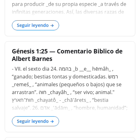
para producir _de su propia especie _a través de
infinitas generaciones. Así, las diversas razas de
animales y plantas se han mantenido difinidas
Seguir leyendo →
desde la fundación del mundo hasta el día de
hoy. Esta es una prueba de que todas las
generaciones futuras de plantas y animales han
Génesis 1:25 — Comentario Biblico de
sido incluidas en forma seminal en las que Dios
Albert Barnes
formó al principio....
- VII. el sexto dia 24. בהמה _b __e__ hēmâh_ ,
“ganado; bestias tontas y domesticadas. רמשׂ
_remeś_ , “animales (pequeños o bajos) que se
arrastran”. חוּה _chayâh_ , “ser vivo; animal."
חוּת־חארץ _chayatô_ - _chā'ārets_ , “bestia
salvaje”. 26. אדם _'ādām_ , “hombre, humanidad”;
"Sé rojo". Un sustantivo colectivo, que no tiene
Seguir leyendo →
número plural y, por lo tanto, denota un
individuo de la clase, o la clase o raza en sí. Está
conectado en etimología con אדמה _'ădāmâh_ ,