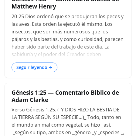
Matthew Henry
géneros de reptiles, y mamíferos menores; las
bestias de la tierra y las bestias salvajes. Todos
20-25 Dios ordenó que se produjeran los peces y
ellos son terrígenos, surgidos de la tierra; ellos
las aves. Esta orden la ejecutó él mismo. Los
pasan sus vidas sobre su superficie, y se
insectos, que son más numerosos que los
mantienen gracias a sus productos. No se da
pájaros y las bestias, y como curiosidad, parecen
información sobre el modo en que el Creador los
haber sido parte del trabajo de este día. La
creó; y aunque la frase "dar a luz" ahora se aplica
sabiduría y el poder del Creador deben
para describir la forma ordinaria en que, de
admirarse tanto en una hormiga como en un
acuerdo con las leyes naturale...
Seguir leyendo →
elefante. El poder de la providencia de Dios
preserva todas las cosas, y la fecundidad es el
efecto de su bendición....
Génesis 1:25 — Comentario Biblico de
Adam Clarke
Verso Génesis 1:25. (_Y DIOS HIZO LA BESTIA DE
LA TIERRA SEGÚN SU ESPECIE…)_ Todo, tanto en
el mundo animal como vegetal, se hizo _así,
_según su tipo, ambos en _género _y _especies _,