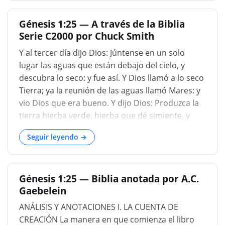
Cuando Dios comenzó a organizar este mundo
Génesis 1:25 — A través de la Biblia
en orden, estaba envuelto en la oscuridad, y se
Serie C2000 por Chuck Smith
había reducido a lo que llamamos, por falta de
un nombre mejor, «Caos. »Esta es solo la
Y al tercer día dijo Dios: Júntense en un solo
condición de cada alma del hombre cuando Dios
lugar las aguas que están debajo del cielo, y
comienza a lidiar con él en su gracia; Es infrino, y
descubra lo seco: y fue así. Y Dios llamó a lo seco
vacío de todas las cosas buenas. «No hay
Tierra; ya la reunión de las aguas llamó Mares: y
ninguno justo, no, no uno: no hay ninguno que
vio Dios que era bueno. Y dijo Dios: Produzca la
entienda, n
tierra hierba verde, hierba que dé simiente, y
árboles frutales que den fruto según su género,
Seguir leyendo →
cuya simiente esté en él, sobre la tierra: y fue así
( Génesis 1:9-11 ). Ahora, la clave aquí es la hierba
y las verduras y los árboles que dan semilla
Génesis 1:25 — Biblia anotada por A.C.
según su género. Nunca hemos sido capaces de
Gaebelein
refutar esto. Los hombres han estado plantando
granos de trigo durante milenios y él todavía
ANÁLISIS Y ANOTACIONES I. LA CUENTA DE
tiene que plantar un grano de trigo y hacer
CREACIÓN La manera en que comienza el libro