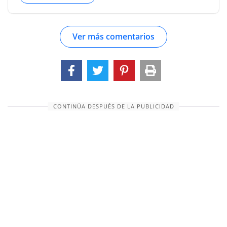
estudiante serio de estos temas a la Biblia como
fuente de información. No es el objeto de los
Ver más comentarios
escritos de las Escrituras impartir instrucción
física o ampliar los límites del conocimiento
científico. Pero si alguien desea saber qué
conexión tiene el mundo con Dios, si busca
rastrear todo lo que ahora es hasta la fuente
misma de la vida, si desea descubrir algún
CONTINÚA DESPUÉS DE LA PUBLICIDAD
principio unificador, algún propósito
esclarecedor en la h