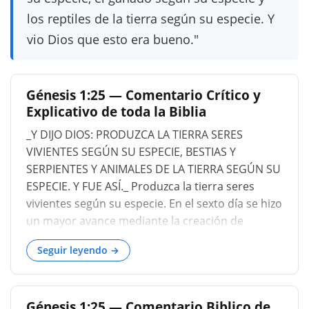
los reptiles de la tierra según su especie. Y
vio Dios que esto era bueno."
Génesis 1:25 — Comentario Crítico y
Explicativo de toda la Biblia
_Y DIJO DIOS: PRODUZCA LA TIERRA SERES
VIVIENTES SEGÚN SU ESPECIE, BESTIAS Y
SERPIENTES Y ANIMALES DE LA TIERRA SEGÚN SU
ESPECIE. Y FUE ASÍ._ Produzca la tierra seres
vivientes según su especie. En el sexto día se hizo
un mayor avance mediante la creación de
animales terrestres, todas las diversas especies
Seguir leyendo →
que, según el estilo hebreo, están comprendidas
en tres clases: a saber, ganado, la clase
herbívora capaz de trabajo o domesticación; lo
Génesis 1:25 — Comentario Biblico de
que se arrastra, las serpientes y diferentes