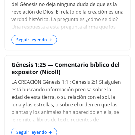
crecer un tallo de maíz. Son "semillas que
del Génesis no deja ninguna duda de que es la
producen hierba según su especie", cada una
revelación de Dios. El relato de la creación es una
tiene su propio pequeño código dentro que se
verdad histórica. La pregunta es ¿cómo se dio?
reproduce según su especie; muy fascinante de
Una respuesta a esta pregunta afirma que los
hecho. Además, aquí comenzamo
judíos obtuvieron el relato de los registros de
Seguir leyendo →
otras naciones sobre el origen del universo y que
lo alteraron de acuerdo con sus propias ideas
religiosas. Es una imposibilidad. Las antiguas
Génesis 1:25 — Comentario bíblico del
naciones paganas consideraban a Dios y al
expositor (Nicoll)
universo como uno solo y no tenían
absolutamente ningún conocimiento de la
LA CREACIÓN Génesis 1:1 ; Génesis 2:1 SI alguien
existencia de Dios independiente del universo, ni
está buscando información precisa sobre la
sabían nada de la creación del mundo. Aquí hay
edad de esta tierra, o su relación con el sol, la
algo completamente diferente de todas las
luna y las estrellas, o sobre el orden en que las
teorías, mitologías y otros inventos de la raza
plantas y los animales han aparecido en ella, se
humana. Entonces, ¿cómo se le dio? Por
le remite a libros de texto recientes de
revelación de Dios es la única respuesta. Ningún
astronomía, geología y paleontología. Nadie
ser humano sabía nada sobre el origen de...
Seguir leyendo →
sueña ni por un momento con referir a un