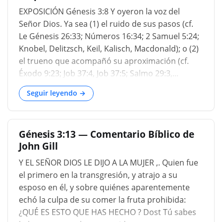
EXPOSICIÓN Génesis 3:8 Y oyeron la voz del
Señor Dios. Ya sea (1) el ruido de sus pasos (cf.
Le Génesis 26:33; Números 16:34; 2 Samuel 5:24;
Knobel, Delitzsch, Keil, Kalisch, Macdonald); o (2)
el trueno que acompañó su aproximación (cf.
Éxodo 9:23; Job 37:4, Job 37:5; Salmo 29:3,...
Seguir leyendo →
Génesis 3:13 — Comentario Bíblico de
John Gill
Y EL SEÑOR DIOS LE DIJO A LA MUJER ,. Quien fue
el primero en la transgresión, y atrajo a su
esposo en él, y sobre quiénes aparentemente
echó la culpa de su comer la fruta prohibida:
¿QUÉ ES ESTO QUE HAS HECHO ? Dost Tú sabes