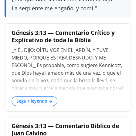
La serpiente me engañó, y comí."
Génesis 3:13 — Comentario Crítico y
Explicativo de toda la Biblia
_Y ÉL DIJO: OÍ TU VOZ EN EL JARDÍN, Y TUVE
MIEDO, PORQUE ESTABA DESNUDO; Y ME
ESCONDÍ._ Es probable, como sugiere Kennicott,
que Dios haya llamado más de una vez, o que el
sonido de la voz, dado que la brisa la llevó, se
hiciera más fuerte a medida que avanzaba por el
jardín. Fue al oír los primeros acentos de la
Seguir leyendo →
conocida voz que huyeron en precipitada
confusión, y se escondieron; de modo que no fue
sino hasta que fueron convocados de nuevo que
Génesis 3:13 — Comentario Biblico de
fueron sacados de la cubierta en la que se
Juan Calvino
esforzaron por ocultarse a sí mismos y a su