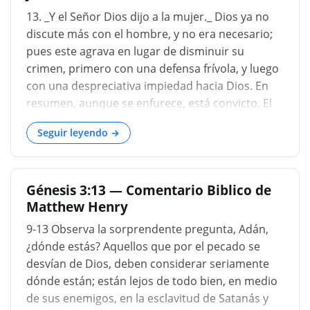
culpa. TUVE MIEDO PORQUE ESTABA DESNUDO.
13. _Y el Señor Dios dijo a la mujer._ Dios ya no
La sensación de desnudez no podía producir
discute más con el hombre, y no era necesario;
miedo, porque era sólo el efecto del pecado.
pues este agrava en lugar de disminuir su
Pero Adam trató de evadir cualquier referencia a
crimen, primero con una defensa frívola, y luego
la causa, llamando la atención sobre el efecto.
con una despreciativa impiedad hacia Dios. En
Hay aquí una apariencia de prevaricación, el
resumen, aunque se enfurece, está convicto. El
débil subterfugio de la culpa. Pero el
Juez se dirige ahora a la mujer, para que
encubrimiento de la transgresión era imposible;
Seguir leyendo →
escuchada la causa de ambos, finalmente
porqu...
pronuncie sentencia. El antiguo intérprete
traduce así las palabras de Dios: '¿Por qué has
Génesis 3:13 — Comentario Biblico de
hecho esto?' (189) Pero la frase hebrea tiene más
Matthew Henry
vehemencia; es el lenguaje de alguien que se
asombra como ante algo prodigioso. Por lo
9-13 Observa la sorprendente pregunta, Adán,
tanto, debería traducirse más bien como '¿Cómo
¿dónde estás? Aquellos que por el pecado se
has hecho esto?' (190) como si dijera: '¿Cómo fue
desvían de Dios, deben considerar seriamente
posible que tu mente se tornara en un consejero
dónde están; están lejos de todo bien, en medio
tan perverso para tu esposo?' La serpiente me
de sus enemigos, en la esclavitud de Satanás y