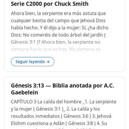
Serie C2000 por Chuck Smith
árboles del jardín: pero del fruto del árbol que
está en medio del jardín, Dios ha dicho, no se
Ahora bien, la serpiente era más astuta que
comerá, ni la tocará, no lo hará morir. _. Eva
cualquier bestia del campo que Jehová Dios
había comenzado a sentir la fascinación del
había hecho. Y él dijo a la mujer: Sí, ¿ha dicho
maligno, porque se suavizó por la palabra de
Dios: No comeréis de todo árbol del jardín (
Dios. El Señor había dicho con respecto al árbol
Génesis 3:1 )? Ahora bien, la serpiente no
del conocimiento del bie
siempre fue lo que es hoy. No siempre se
retorcía en el suelo. Eso es parte del resultado
Seguir leyendo →
de la maldición: vivir en el polvo, comer el polvo.
Realmente no sabemos cuál era su modo de
propulsarse. Si estaba o no en posición erguida,
Génesis 3:13 — Biblia anotada por A.C.
si tenía o no la capacidad de volar, realmente no
Gaebelein
lo sabemos. Pero Satanás, viniendo en forma de
serpiente, ante todo cuestionó la Palabra de
CAPÍTULO 3 La caída del hombre _1. La serpiente
Dios. "¿Ha dicho Dios: No comeréis de todos los
y la mujer ( Génesis 3:1 )_ 2. La caída y los
árboles del jardín?" Y la mujer dijo a la serpiente:
resultados inmediatos ( Génesis 3:6 ) 3. Jehová
Del fruto de los árboles del jardín podemos
Elohim cuestiona a Adán ( Génesis 3:8 ) 4. Su
comer; pero del fruto del árbol que está en