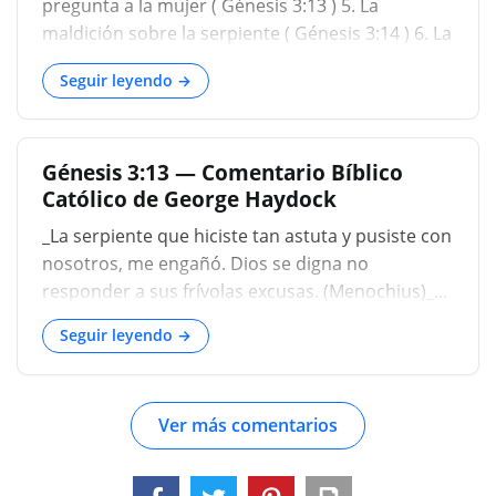
pregunta a la mujer ( Génesis 3:13 ) 5. La
medio del jardín, dijo Dios: No comeréis de él, ni
maldición sobre la serpiente ( Génesis 3:14 ) 6. La
la tocáis, para que no muráis ...
primera profecía ( Génesis 3:15 ) 7. La sentencia
Seguir leyendo →
sobre la mujer ...
Génesis 3:13 — Comentario Bíblico
Católico de George Haydock
_La serpiente que hiciste tan astuta y pusiste con
nosotros, me engañó. Dios se digna no
responder a sus frívolas excusas. (Menochius)_...
Seguir leyendo →
Ver más comentarios