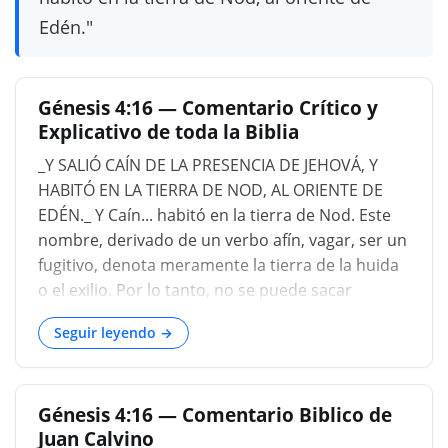
Edén."
Génesis 4:16 — Comentario Crítico y
Explicativo de toda la Biblia
_Y SALIÓ CAÍN DE LA PRESENCIA DE JEHOVÁ, Y
HABITÓ EN LA TIERRA DE NOD, AL ORIENTE DE
EDÉN._ Y Caín... habitó en la tierra de Nod. Este
nombre, derivado de un verbo afín, vagar, ser un
fugitivo, denota meramente la tierra de la huida
o el exilio. Por lo tanto, no se puede sacar
ninguna conclusión en cuanto a la localidad de
Seguir leyendo →
esta región: y aunque las palabras "en el este del
Edén", que la Septuaginta traduce como
'opuesto a' (la puerta cerrada de), el Edén, puede
Génesis 4:16 — Comentario Biblico de
parecer que proporciona una pista sobre la
Juan Calvino
dirección en la que se encuentra, pero es vano