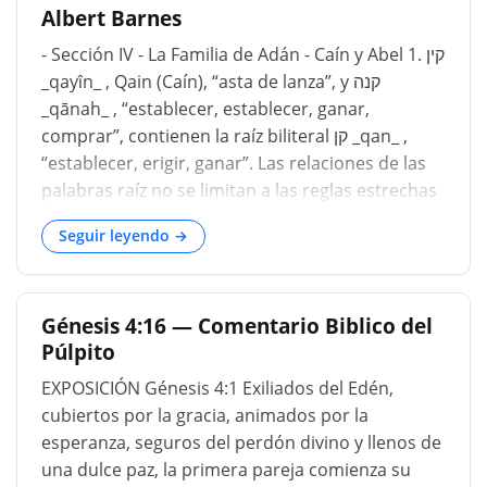
Albert Barnes
- Sección IV - La Familia de Adán - Caín y Abel 1. קין
_qayı̂n_ , Qain (Caín), “asta de lanza”, y קנה
_qānah_ , “establecer, establecer, ganar,
comprar”, contienen la raíz biliteral קן _qan_ ,
“establecer, erigir, ganar”. Las relaciones de las
palabras raíz no se limitan a las reglas estrechas
de nuestra etimología común, sino que se
Seguir leyendo →
extienden realmente a los usos instintivos que el
hablante analfabeto inventará o empleará. Un
examen completo de la lengua hebrea lleva a la
Génesis 4:16 — Comentario Biblico del
conclusión de que una raíz biliteral se encuentra
Púlpito
en la base de muchos de esos triliterales que
consisten en dos consonantes firmes y una
EXPOSICIÓN Génesis 4:1 Exiliados del Edén,
tercera más débil que varía en sí misma y en su
cubiertos por la gracia, animados por la
posición. Así, יטב _yāṭab_ y...
esperanza, seguros del perdón divino y llenos de
una dulce paz, la primera pareja comienza su