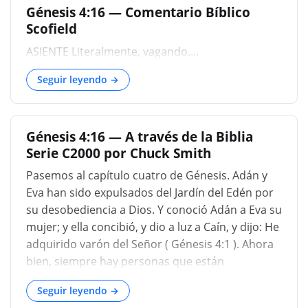
Génesis 4:16 — Comentario Bíblico
termina el Monte Líbano, llamado. προσωπον
Scofield
του θεου, "La cara de Dios", hizo mención de
Polybius E, y Strabo F: y estaba cerca de esas
ASIENTE Literalmente, vagando....
partes donde algunos colocan el jardín del Edén;
Seguir leyendo →
Y es posible poder tener su nombre de alguna
tradición de que este era el lugar donde se vio el
rostro de Dios, o su presencia disfrutada por
nuestros primeros padres después de su
Génesis 4:16 — A través de la Biblia
expulsión de Eden, y desde allí, Caín salió: Y
Serie C2000 por Chuck Smith
HABITÓ EN LA TIER...
Pasemos al capítulo cuatro de Génesis. Adán y
Eva han sido expulsados ​​del Jardín del Edén por
su desobediencia a Dios. Y conoció Adán a Eva su
mujer; y ella concibió, y dio a luz a Caín, y dijo: He
adquirido varón del Señor ( Génesis 4:1 ). Ahora
bien, siempre hay personas que están
dispuestas a inventar teorías sobre cómo
Seguir leyendo →
ocurrieron ciertas cosas o qué eran ciertas