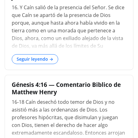
intentar identificarlo con un lugar en particular,
16. Y Caín salió de la presencia del Señor. Se dice
mientras el sitio del paraíso primitivo
que Caín se apartó de la presencia de Dios
permanezca indeterminado. La Septuaginta lo
porque, aunque hasta ahora había vivido en la
llama Naid, que M. Cahen, en su versión
tierra como en una morada que pertenece a
francesa, sugiere que sea Nedida, en Arabia, que
Dios, ahora, como un exiliado alejado de la vista
está al este de Nubia. La Vulgata considera que el
de Dios, va más allá de los límites de Su
término original "Nod" se aplica, no a un país,
protección. O ciertamente, (lo cual no es menos
sino al propio Caín...
Seguir leyendo →
probable), Moisés lo representa como si hubiera
estado en el tribunal hasta que fue condenado:
pero ahora, cuando Dios dejó de hablar con él,
Génesis 4:16 — Comentario Biblico de
siendo liberado del sentido de su presencia, se
Matthew Henry
apresura a irse a otra parte. y busca una nueva
habitación, donde pueda escapar de los ojos de
16-18 Caín desechó todo temor de Dios y no
Dios. La tierra de Nod (249) sin duda obtuvo su
asistió más a las ordenanzas de Dios. Los
nombre de su habitante. Por estar situado en el
profesores hipócritas, que disimulan y juegan
lado oriental del Paraíso, podemos inferir la
con Dios, tienen el derecho de hacer algo
verdad de lo que se dijo anteriormente, que un
extremadamente escandaloso. Entonces arrojan