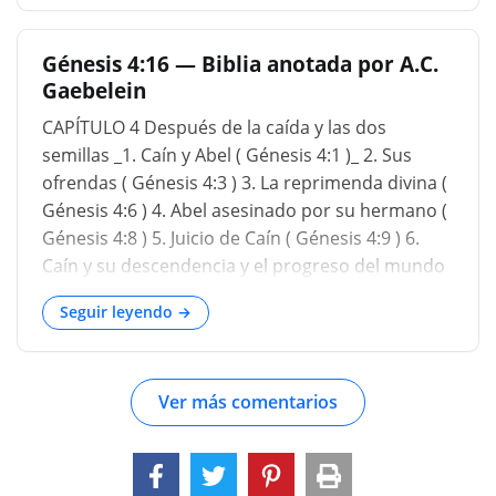
cosas. Pero déjame decirte que dondequiera que
la Biblia guarde silencio, es mejor que
Génesis 4:16 — Biblia anotada por A.C.
guardemos silencio. No estoy realmente
Gaebelein
interesado en conjeturar sobre las escrituras.
Pero hay quienes enseñan que el pecado de Eva
CAPÍTULO 4 Después de la caída y las dos
con la serpiente fue que Eva tuvo cópula con la
semillas _1. Caín y Abel ( Génesis 4:1 )_ 2. Sus
serpiente, según la teoría de muchos, y Caín es
ofrendas ( Génesis 4:3 ) 3. La reprimenda divina (
producto de esa relación. Entonces, en realidad,
Génesis 4:6 ) 4. Abel asesinado por su hermano (
Caín era descendiente de hombres después de
Génesis 4:8 ) 5. Juicio de Caín ( Génesis 4:9 ) 6.
Satanás, y luego Abel era, ya sabes, la relación
Caín y su descendencia y el progreso del mundo
entre Adán y Eva, pero las Escrituras no
( Génesis 4:17 ) 7. Set en lugar de Abel ( Génesis
respaldan eso en a
Seguir leyendo →
4:25
Ver más comentarios