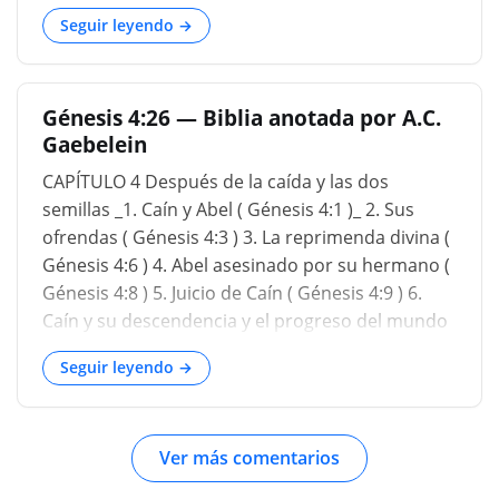
dispuestas a inventar teorías sobre cómo
Seguir leyendo →
ocurrieron ciertas cosas o qué eran ciertas
cosas. Pero déjame decirte que dondequiera que
la Biblia guarde silencio, es mejor que
Génesis 4:26 — Biblia anotada por A.C.
guardemos silencio. No estoy realmente
Gaebelein
interesado en conjeturar sobre las escrituras.
Pero hay quienes enseñan que el pecado de Eva
CAPÍTULO 4 Después de la caída y las dos
con la serpiente fue que Eva tuvo cópula con la
semillas _1. Caín y Abel ( Génesis 4:1 )_ 2. Sus
serpiente, según la teoría de muchos, y Caín es
ofrendas ( Génesis 4:3 ) 3. La reprimenda divina (
producto de esa relación. Entonces, en realidad,
Génesis 4:6 ) 4. Abel asesinado por su hermano (
Caín era descendiente de hombres después de
Génesis 4:8 ) 5. Juicio de Caín ( Génesis 4:9 ) 6.
Satanás, y luego Abel era, ya sabes, la relación
Caín y su descendencia y el progreso del mundo
entre Adán y Eva, pero las Escrituras no
( Génesis 4:17 ) 7. Set en lugar de Abel ( Génesis
respaldan eso en a
Seguir leyendo →
4:25
Ver más comentarios