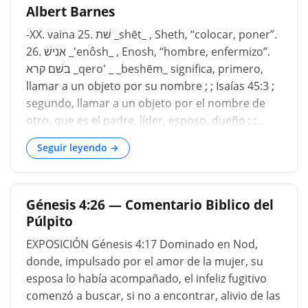
Albert Barnes
nombre, _hijos de hombres _. No se debe ocultar
que muchos hombres eminentes han afirmado
-XX. vaina 25. שׁת _shēt_ , Sheth, “colocar, poner”.
que הוחל _huchal _, que traducimos _comenzó _,
26. אנישׁ _'enôsh_ , Enosh, “hombre, enfermizo”.
debe representarse _comenzó profanamente _, o
בשׁם קרא _qero' _ _beshēm_ significa, primero,
_luego profanación comenzó _, y de esta época
llamar a un objeto por su nombre ; ; Isaías 45:3 ;
datan el origen de la idolatría. La mayoría de los
segundo, llamar a un objeto por el nombre de
eruditos judíos eran de esta opinión, y
otro, que es el padre, líder, esposo, dueño ; ;...
Maimónides lo ha discutido con bastante
Seguir leyendo →
detenimiento en su Tratado de idolatría; como
esta...
Génesis 4:26 — Comentario Biblico del
Púlpito
EXPOSICIÓN Génesis 4:17 Dominado en Nod,
donde, impulsado por el amor de la mujer, su
esposa lo había acompañado, el infeliz fugitivo
comenzó a buscar, si no a encontrar, alivio de las