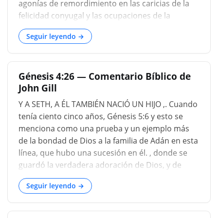
agonías de remordimiento en las caricias de la
felicidad conyugal y las ocupaciones de la
industria secular. Y Caín conocía a su esposa.
Seguir leyendo →
Quién debe haber sido su hermana y haberse
casado antes de la muerte de Abel, ya que
"después de ese evento apenas se puede
Génesis 4:26 — Comentario Bíblico de
suponer que cualquier mujer estaría dispuesta a
John Gill
conectarse con un fratricidio tan miserable"
(Bush). Aunque después se prohibió, la
Y A SETH, A ÉL TAMBIÉN NACIÓ UN HIJO ,. Cuando
tendencia de la legislación divina sobre el tema
tenía ciento cinco años, Génesis 5:6 y esto se
del matrimonio siempre se dirigía a ampliar en
menciona como una prueba y un ejemplo más
lugar de restringir el círculo de relaciones
de la bondad de Dios a la familia de Adán en esta
prohibidas, la unión de hermanos y hermanas al
línea, que hubo una sucesión en él. , donde se
principio era claramente indispensable, si la raza
guardó la verdadera adoración de Dios, y de
se multiplicaba hacia afuera de una acción
donde surgió el Mesías, y como promesa y
común. "Incluso en épocas posteriores
Seguir leyendo →
confirmación de ello: Y LLAMÓ A SU NOMBRE
ENOS ; que generalmente se interpreta a un
hombre débil, débil, frágil, mortal, miserable; que