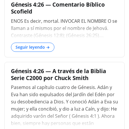
Génesis 4:26 — Comentario Bíblico
Seth es sensato, y observando las penas de la
Scofield
vida humana, y especialmente un aumento de
ellos entre los buenos hombres a través de las
ENOS Es decir, mortal. INVOCAR EL NOMBRE O se
crecientes corrupciones de la era, le dio este
llaman a sí mismos por el nombre de Jehová.
nombre a su hijo; aunque se puede observar,
Contraste (Génesis 12:8); (Génesis 26:25)....
que la derivación de este nombre puede ser de
Seguir leyendo →
la palabra árabe "ANAS" O, ser sociable y familiar;
hombre es una criatura sociable, no solo en
civiles sino también en cosas religiosas, y por lo...
Génesis 4:26 — A través de la Biblia
Serie C2000 por Chuck Smith
Pasemos al capítulo cuatro de Génesis. Adán y
Eva han sido expulsados ​​del Jardín del Edén por
su desobediencia a Dios. Y conoció Adán a Eva su
mujer; y ella concibió, y dio a luz a Caín, y dijo: He
adquirido varón del Señor ( Génesis 4:1 ). Ahora
bien, siempre hay personas que están