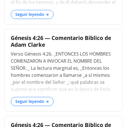
absurda adoración a Dios. Pero háganos saber
el fin de los tiempos, y de él debería descender el
que toda la pompa de adoración no vale nada, a
Mesías. Mientras Caín, el jefe de la apostasía, se
menos que se mantenga este punto principal
Seguir leyendo →
convierte en un vagabundo, Seth, de quien iba a
venir la verdadera iglesia, es uno fijo. En Cristo y
su iglesia es el único asentamiento verdadero.
Génesis 4:26 — Comentario Biblico de
Seth caminó los pasos de su mártir hermano
Adam Clarke
Abel; Él participó de una fe preciosa en la justicia
de nuestro Dios y Salvador Jesucristo, y se
Verso Génesis 4:26. _ENTONCES LOS HOMBRES
convirtió en un nuevo testigo de la gracia y la
COMENZARON A INVOCAR EL NOMBRE DEL
influencia de Dios el Espíritu Santo. Dios les dio a
SEÑOR. _ La lectura marginal es, _Entonces los
Adán y Eva para ver el avivamiento de la religión
hombres comenzaron a llamarse _a sí mismos
en su familia. Los adoradores de Dios
_por el nombre del Señor _; qué palabras se
comenzaron a hacer más en religión; algunos,
supone que significan que en la época de Enós
por una profesión abierta de verdadera religión,
los verdaderos seguidores de Dios comenzaron
protest...
Seguir leyendo →
a distinguirse y reconocerse de otros, por el
apelativo de _hijos de Dios _; los de la otra rama
de la familia de Adán, entre los cuales no se
Génesis 4:26 — Comentario Biblico de
observó el culto Divino, se distingue por el