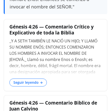
invocar el nombre del SEÑOR."
Génesis 4:26 — Comentario Crítico y
Explicativo de toda la Biblia
_Y A SETH TAMBIÉN LE NACIÓ UN HIJO; Y LLAMÓ
SU NOMBRE ENÓS; ENTONCES COMENZARON
LOS HOMBRES A INVOCAR EL NOMBRE DE
JEHOVÁ._ Llamó su nombre Enos o Enosh; es
decir, hombre, débil, frágil mortal. El nombre era
una designación apropiada para ser otorgada
por un padre piadoso a un hijo que, según él,
Seguir leyendo →
heredó una naturaleza caída y corrupta, y exhibe
un estado de sentimiento familiar en marcado
que contrasta notablemente con el orgullo y la
Génesis 4:26 — Comentario Biblico de
confianza en sí mismo de los Cainitas. ENTONCES
Juan Calvino
COMENZARON LOS HOMBRES A INVOCAR EL