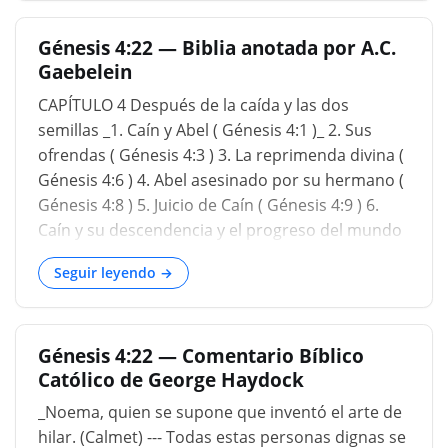
la Biblia guarde silencio, es mejor que
Génesis 4:22 — Biblia anotada por A.C.
guardemos silencio. No estoy realmente
Gaebelein
interesado en conjeturar sobre las escrituras.
Pero hay quienes enseñan que el pecado de Eva
CAPÍTULO 4 Después de la caída y las dos
con la serpiente fue que Eva tuvo cópula con la
semillas _1. Caín y Abel ( Génesis 4:1 )_ 2. Sus
serpiente, según la teoría de muchos, y Caín es
ofrendas ( Génesis 4:3 ) 3. La reprimenda divina (
producto de esa relación. Entonces, en realidad,
Génesis 4:6 ) 4. Abel asesinado por su hermano (
Caín era descendiente de hombres después de
Génesis 4:8 ) 5. Juicio de Caín ( Génesis 4:9 ) 6.
Satanás, y luego Abel era, ya sabes, la relación
Caín y su descendencia y el progreso del mundo
entre Adán y Eva, pero las Escrituras no
( Génesis 4:17 ) 7. Set en lugar de Abel ( Génesis
respaldan eso en a
Seguir leyendo →
4:25
Génesis 4:22 — Comentario Bíblico
Católico de George Haydock
_Noema, quien se supone que inventó el arte de
hilar. (Calmet) --- Todas estas personas dignas se