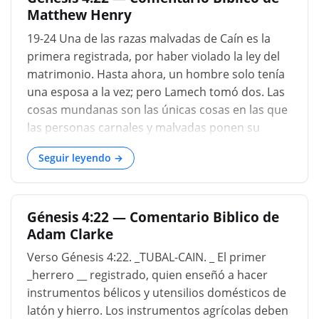
Matthew Henry
derivan del persa Tubal, tierra, y del árabe Cain,
herrero; mientras que Bunsen lo remonta al
19-24 Una de las razas malvadas de Caín es la
jeroglífico Teb, o Tbl, que significa ladrillos secos;
primera registrada, por haber violado la ley del
y luego mineral de tierra х _NªCHOSHET_ (
matrimonio. Hasta ahora, un hombre solo tenía
H5178), que en nuestra versión es latón, un
una esposa a la vez; pero Lamech tomó dos. Las
metal compuesto, inventado en un período muy
cosas mundanas son las únicas cosas en las que
posterior a esta edad temprana, denota
las personas carnales y malvadas ponen su
propiamente cobre, principalmente endurecido
corazón, y son muy inteligentes y diligentes. Así
y templado, de modo que pueda usarse para...
Seguir leyendo →
fue con esta raza de Caín. Aquí había un padre de
pastores y un padre de músicos, pero no un
padre de fieles. Aquí hay uno para enseñar sobre
Génesis 4:22 — Comentario Biblico de
el latón y el hierro, pero ninguno para enseñar el
Adam Clarke
buen conocimiento del Señor: aquí hay
dispositivos sobre cómo ser rico y cómo ser
Verso Génesis 4:22. _TUBAL-CAIN. _ El primer
poderoso y cómo ser feliz; pero nada de Dios, de
_herrero __ registrado, quien enseñó a hacer
su miedo y servicio. Las cosas presentes llenan
instrumentos bélicos y utensilios domésticos de
las cabezas de la mayoría. Lamec tenía enemigos
latón y hierro. Los instrumentos agrícolas deben