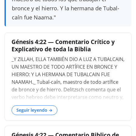
bronce y el hierro. Y la hermana de Tubal-
caín fue Naama."
Génesis 4:22 — Comentario Crítico y
Explicativo de toda la Biblia
_Y ZILLAH, ELLA TAMBIÉN DIO A LUZ A TUBALCAIN,
UN MAESTRO DE TODO ARTÍFICE EN BRONCE Y
HIERRO: Y LA HERMANA DE TUBALCAIN FUE
NAAMAH._ Tubal-caín, maestro de todo artífice
de bronce y de hierro. Delitzsch comenta que el
verbo hebreo debe interpretarse como neutro y,
en consecuencia, la traducción correcta de esta
Seguir leyendo →
cláusula debe ser: 'Tubal-caín, martillador o
forjador de todo instrumento cortante de
bronce y hierro'. El significado del nombre Tubal-
Génesis 4:22 — Comentario Biblico de
cain es muy oscuro. Gesenius y Delitzsch lo