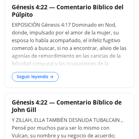
Génesis 4:22 — Comentario Biblico del
Púlpito
EXPOSICIÓN Génesis 4:17 Dominado en Nod,
donde, impulsado por el amor de la mujer, su
esposa lo había acompañado, el infeliz fugitivo
comenzó a buscar, si no a encontrar, alivio de las
agonías de remordimiento en las caricias de la
felicidad conyugal y las ocupaciones de la
industria secular. Y Caín conocía a su esposa.
Seguir leyendo →
Quién debe haber sido su hermana y haberse
casado antes de la muerte de Abel, ya que
"después de ese evento apenas se puede
Génesis 4:22 — Comentario Bíblico de
suponer que cualquier mujer estaría dispuesta a
John Gill
conectarse con un fratricidio tan miserable"
(Bush). Aunque después se prohibió, la
Y ZILLAH, ELLA TAMBIÉN DESNUDA TUBALCAIN ,.
tendencia de la legislación divina sobre el tema
Pensé por muchos para ser lo mismo con
del matrimonio siempre se dirigía a ampliar en
Vulcan, su nombre y su negocio de acuerdo;