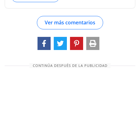
clave ha sido golpeada en la promesa ya dada de
que la simiente de la mujer debe prevalecer
Ver más comentarios
sobre la simiente de la serpiente, que deben
eliminarse los efectos de la disociación
voluntaria del hombre de Dios. Es el
cumplimiento de esta promesa lo que rastrea
este escritor. Persigue con firmeza esa línea de la
historia que corre directamente hacia este
CONTINÚA DESPUÉS DE LA PUBLICIDAD
cumplimiento; desviándose de vez en cuando
para seguir, a mayor o menor distancia, líneas
divergentes, pero siempre volviendo a la gran