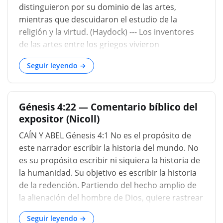
distinguieron por su dominio de las artes,
mientras que descuidaron el estudio de la
religión y la virtud. (Haydock) --- Los inventores
de las artes entre los griegos vivieron
principalmente después del asedio de Troya.
Seguir leyendo →
(Calmet)_...
Génesis 4:22 — Comentario bíblico del
expositor (Nicoll)
CAÍN Y ABEL Génesis 4:1 No es el propósito de
este narrador escribir la historia del mundo. No
es su propósito escribir ni siquiera la historia de
la humanidad. Su objetivo es escribir la historia
de la redención. Partiendo del hecho amplio de
la alienación del hombre de Dios, quiere rastrear
ese elemento en la historia humana que resulta
Seguir leyendo →
en la perfecta unión de Dios y el hombre. La nota