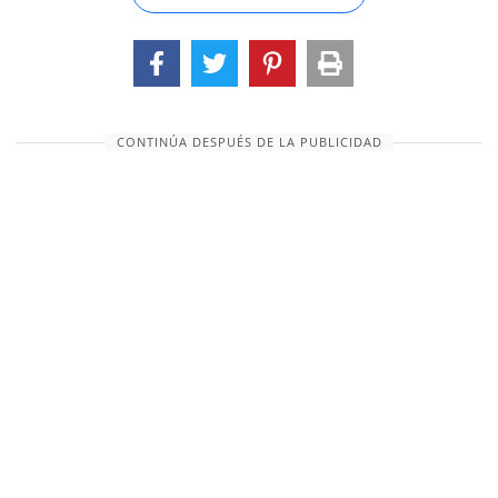
erige solo como una figura reconocible y
memorable. Pero alrededor de su figura no se
reúne una multitud de seguidores armados; con
su nombre no se asocia ningún vasto dominio
territorial, ninguna nueva legislación, ni siquiera
CONTINÚA DESPUÉS DE LA PUBLICIDAD
ninguna obra de arte o literatura. El significado
de su vida n...