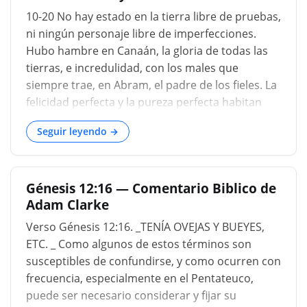
en el antiguo Egipto como lo son todavía en ese
10-20 No hay estado en la tierra libre de pruebas,
país. Los camellos no se han descubierto en las
ni ningún personaje libre de imperfecciones.
delineaciones de los monumentos y, al no ser
Hubo hambre en Canaán, la gloria de todas las
probablemente numerosos, se mencionan en
tierras, e incredulidad, con los males que
último lugar. Los caballos no tienen cabida en la
siempre trae, en Abram, el padre de los fieles. La
enumeración porque, aunque Egipto era famoso
felicidad perfecta y la pureza perfecta habitan
por su raza, sólo se empleaban en carros de
solo en el cielo. Abram, cuando debe abandonar
guerra y, por tanto, no era...
Seguir leyendo →
Canaán por un tiempo, va a Egipto, para que no
parezca mirar hacia atrás, y queriendo quedarse
allí no más de lo necesario. Allí, Abram disimuló
Génesis 12:16 — Comentario Biblico de
su relación con Sarai, se equivocó y le enseñó a
Adam Clarke
su esposa y a sus asistentes a hacerlo también.
Ocultaba una verdad, para negarla, y exponía a
Verso Génesis 12:16. _TENÍA OVEJAS Y BUEYES,
su esposa y a los egipcios al pecado. La gracia
ETC. _ Como algunos de estos términos son
por la que más se destacaba Abram era la fe; sin
susceptibles de confundirse, y como ocurren con
embargo, cayó en la incredulidad y la
frecuencia, especialmente en el Pentateuco,
desconfianza de la divina providencia, incluso
puede ser necesario considerar y fijar su