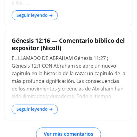
ellos._...
Seguir leyendo →
Génesis 12:16 — Comentario bíblico del
expositor (Nicoll)
EL LLAMADO DE ABRAHAM Génesis 11:27 ;
Génesis 12:1 CON Abraham se abre un nuevo
capítulo en la historia de la raza; un capítulo de la
más profunda significación. Las consecuencias
de los movimientos y creencias de Abraham han
sido ilimitadas y duraderas. Todo el tiempo
sucesivo ha sido influenciado por él. Y, sin
Seguir leyendo →
embargo, hay en su vida una notable sencillez y
una ausencia total de acontecimientos que
impresionen a los contemporáneos. Entre todos
Ver más comentarios
los millones olvidados de su propio tiempo, se