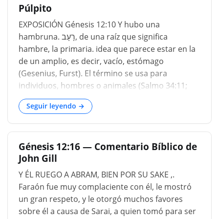
Púlpito
en la tierra prometida. Esta tierra es regada por
lluvias periódicas. Una temporada de sequía
EXPOSICIÓN Génesis 12:10 Y hubo una
detiene el progreso de la vegetación y provoca
hambruna. רָעָב, de una raíz que significa
una hambruna. Pero en Egip
hambre, la primaria. idea que parece estar en la
de un amplio, es decir, vacío, estómago
(Gesenius, Furst). El término se usa para
individuos, hombres o animales (Salmo 34:11;
Salmo 50:12); o de regiones (Sal 41: 1-13: 55). En
Seguir leyendo →
la tierra. De Canaán, que, aunque naturalmente
fértil, estaba sujeto a visitas de escasez debido a
su cultivo imperfecto (cf. Génesis 26:1; Génesis
Génesis 12:16 — Comentario Bíblico de
41:56), especialmente en estaciones secas,
John Gill
cuando las lluvias de noviembre y diciembre, de
las cuales
Y ÉL RUEGO A ABRAM, BIEN POR SU SAKE ,.
Faraón fue muy complaciente con él, le mostró
un gran respeto, y le otorgó muchos favores
sobre él a causa de Sarai, a quien tomó para ser