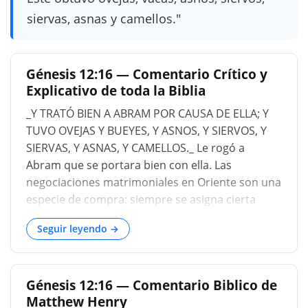
siervas, asnas y camellos."
Génesis 12:16 — Comentario Crítico y
Explicativo de toda la Biblia
_Y TRATÓ BIEN A ABRAM POR CAUSA DE ELLA; Y
TUVO OVEJAS Y BUEYES, Y ASNOS, Y SIERVOS, Y
SIERVAS, Y ASNAS, Y CAMELLOS._ Le rogó a
Abram que se portara bien con ella. Las
negociaciones matrimoniales en Oriente son una
especie de compra: siempre se asigna cierta
cantidad de regalos a los parientes. Los regalos
Seguir leyendo →
que el Faraón concedió a Abram eran los que un
jefe de pastores daría a otro. La esclavitud existía
en Egipto, tanto los esclavos como las esclavas
Génesis 12:16 — Comentario Biblico de
eran empleados en la casa y en los campos. Las
Matthew Henry
ovejas, los bueyes y los asnos eran tan comunes