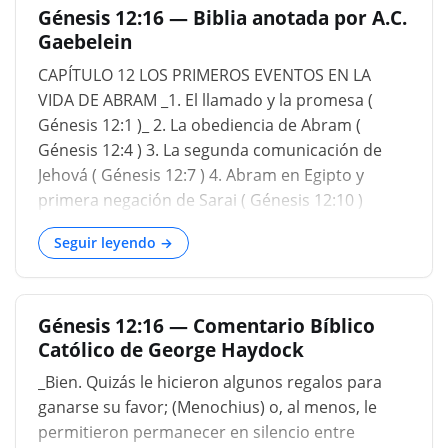
Génesis 12:16 — Biblia anotada por A.C.
pensamos: "Pero soy tan débil y lo he
Gaebelein
estropeado tantas veces, seguro que no puedo
hacerlo". Es bueno saber que Abraham no era
CAPÍTULO 12 LOS PRIMEROS EVENTOS EN LA
perfecto ni su fe era perfecta. Es bueno saber
VIDA DE ABRAM _1. El llamado y la promesa (
que no tienes que ser perfecto y tu fe no tiene
Génesis 12:1 )_ 2. La obediencia de Abram (
que ser perfecta para que Dios te honre.
Génesis 12:4 ) 3. La segunda comunicación de
Entonces Dios dijo: "Aléjate de tu familia". Se
Jehová ( Génesis 12:7 ) 4. Abram en Egipto y
llevó a su padre con él desde Ur de los caldeos
primera negación de Sarai ( Génesis 12:10 )
hasta Harán. Esa fue una obediencia incompleta.
Llegamos ahora a un nuevo comienzo, el pacto
Detenerse en Harán fue una obediencia
Seguir leyendo →
abrahámico. Marca el comienzo de esa
incomple
maravillosa carrera, la simiente de Abraham, el
pueblo de Israel. El nombre de Abraham se
Génesis 12:16 — Comentario Bíblico
menciona 74 veces en el Nuevo Testamento.
Católico de George Haydock
Cuán estrechamente está entretejida su historia
con la doctrina del Nuevo Testamento. Esto se
_Bien. Quizás le hicieron algunos regalos para
puede aprender consultando los
ganarse su favor; (Menochius) o, al menos, le
permitieron permanecer en silencio entre