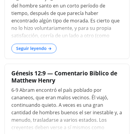
del hombre santo en un corto período de
tiempo, después de que parecía haber
encontrado algún tipo de morada. Es cierto que
no lo hizo voluntariamente, y para su propia
satisfacción, corría de un lado a otro (como
suelen hacer las personas de mente ligera ) pero
Seguir leyendo →
había ciertas necesidades que lo impulsaron a
seguir adelante, para enseñarle, continuamente.
costumbre, que no solo era un extraño, sino un
Génesis 12:9 — Comentario Biblico de
miserable vagabundo en la tierra de la que era el
Matthew Henry
señor. Sin embargo, ninguna fruta común fue el
resultado de tantos cambios; porque se esforzó,
6-9 Abram encontró el país poblado por
tanto como en él estaba, por dedicar a Dios,
cananeos, que eran malos vecinos. Él viajó,
cada parte de la tierra a la que tenía acceso, y la
continuando quieto. A veces es una gran
perfumó con el olor de su fe....
cantidad de hombres buenos el ser inestable y, a
menudo, trasladarse a varios estados. Los
creyentes deben verse a sí mismos como