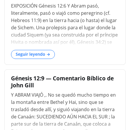
EXPOSICIÓN Génesis 12:6 Y Abram pasó,
literalmente, pasó o viajó como peregrino (cf.
Hebreos 11:9) en la tierra hacia (o hasta) el lugar
de Sichem. Una prolepsis para el lugar donde la
ciudad Siquem (ya sea construida por el príncipe
Hivita o nombrada así por él), Génesis 34:2) se
situó después, a saber; entre Ebal y Gerizim, en
Seguir leyendo →
medio de la tierra; "El lugar más hermoso, quizás
el único muy hermoso, en Palestina Central"
('Sinaí y Palestina' de Stanley, 5: 234). El nombre
Génesis 12:9 — Comentario Bíblico de
moderno de Sichem es Nablus, una corrupción
John Gill
de Neapolis. Hacia la llanura. אֵלוֹן, de אוּל o אִיל,
para ser fuerte, un árbol fuerte y resistente: el
Y ABRAM VIAJÓ ,. No se quedó mucho tiempo en
terebinth, en oposición al roble, אַלּוֹן, de אָלַל
la montaña entre Bethel y Hai, sino que se
(Celsius Michaelis, Rosenmüller, Keil); el roble,
trasladó desde allí, y siguió viajando en la tierra
de Canaán: SUCEDIENDO AÚN HACIA EL SUR ; la
parte sur de la tierra de Canaán, que coloca a