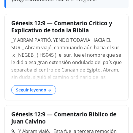
Génesis 12:9 — Comentario Crítico y
Explicativo de toda la Biblia
_Y ABRAM PARTIÓ, YENDO TODAVÍA HACIA EL
SUR._ Abram viajó, continuando aún hacia el sur
х _NEGEB_ ( H5045 ), el sur, fue el nombre que se
le dió a esa gran extensión ondulada del país que
separaba el centro de Canaán de Egipto. Abram,
sin duda, siguió el camino ordinario de las
caravanas que atraviesa ese distrito. El primer
Seguir leyendo →
viaje a través de Canann fue de exploración, y
parece haberse realizado rápidamente....
Génesis 12:9 — Comentario Biblico de
Juan Calvino
9. _Y Abram viajó._ Esta fue la tercera remoción