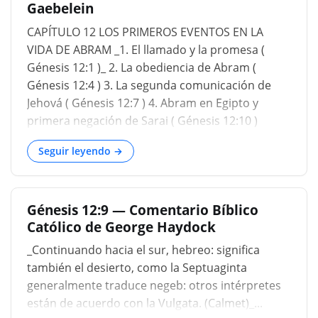
Gaebelein
estropeado tantas veces, seguro que no puedo
hacerlo". Es bueno saber que Abraham no era
CAPÍTULO 12 LOS PRIMEROS EVENTOS EN LA
perfecto ni su fe era perfecta. Es bueno saber
VIDA DE ABRAM _1. El llamado y la promesa (
que no tienes que ser perfecto y tu fe no tiene
Génesis 12:1 )_ 2. La obediencia de Abram (
que ser perfecta para que Dios te honre.
Génesis 12:4 ) 3. La segunda comunicación de
Entonces Dios dijo: "Aléjate de tu familia". Se
Jehová ( Génesis 12:7 ) 4. Abram en Egipto y
llevó a su padre con él desde Ur de los caldeos
primera negación de Sarai ( Génesis 12:10 )
hasta Harán. Esa fue una obediencia incompleta.
Llegamos ahora a un nuevo comienzo, el pacto
Detenerse en Harán fue una obediencia
Seguir leyendo →
abrahámico. Marca el comienzo de esa
incomple
maravillosa carrera, la simiente de Abraham, el
pueblo de Israel. El nombre de Abraham se
Génesis 12:9 — Comentario Bíblico
menciona 74 veces en el Nuevo Testamento.
Católico de George Haydock
Cuán estrechamente está entretejida su historia
con la doctrina del Nuevo Testamento. Esto se
_Continuando hacia el sur, hebreo: significa
puede aprender consultando los
también el desierto, como la Septuaginta
generalmente traduce negeb: otros intérpretes
están de acuerdo con la Vulgata. (Calmet)_...