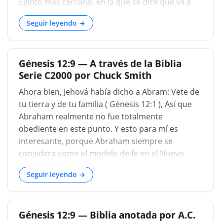
Egipto más cercano, en la que se dice que va a
continuación, la ocasión de la cual sigue....
Seguir leyendo →
Génesis 12:9 — A través de la Biblia
Serie C2000 por Chuck Smith
Ahora bien, Jehová había dicho a Abram: Vete de
tu tierra y de tu familia ( Génesis 12:1 ), Así que
Abraham realmente no fue totalmente
obediente en este punto. Y esto para mí es
interesante, porque Abraham siempre se
considera como el modelo de fe en el Nuevo
Testamento, el modelo de un hombre que creyó
Seguir leyendo →
y confió en Dios. Él es el principal ejemplo del
hombre que cree. Y muchas veces cuando
leemos sobre la fe y las hazañas de la fe,
Génesis 12:9 — Biblia anotada por A.C.
pensamos: "Pero soy tan débil y lo he