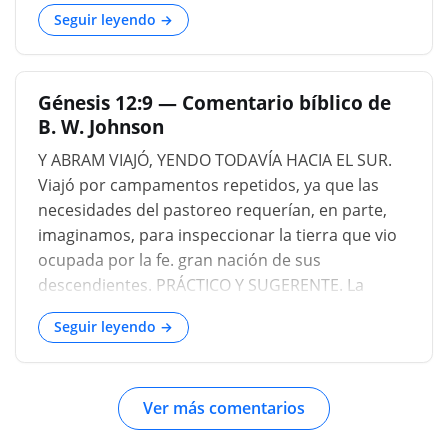
Seguir leyendo →
Génesis 12:9 — Comentario bíblico de
B. W. Johnson
Y ABRAM VIAJÓ, YENDO TODAVÍA HACIA EL SUR.
Viajó por campamentos repetidos, ya que las
necesidades del pastoreo requerían, en parte,
imaginamos, para inspeccionar la tierra que vio
ocupada por la fe. gran nación de sus
descendientes. PRÁCTICO Y SUGERENTE. La
obediencia pronta, incuestionable e
Seguir leyendo →
incondicional a Dios es el fruto de la fe. Ningún
hombre que se entretiene con la palabra del
Señor, pospone la obediencia o trata de
Ver más comentarios
modificar sus ordenanzas, puede pretender
serlo. creyente. La fe justifica, pero la fe que