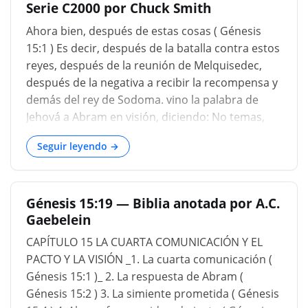
Serie C2000 por Chuck Smith
nació en su casa, aunque no su hijo, debía ser su
heredero; Y eso, a través de él, la bendición
Ahora bien, después de estas cosas ( Génesis
vendría. Aprovecha la oportunidad de hacer una
15:1 ) Es decir, después de la batalla contra estos
investigación, que él pueda saber actuar. Al
reyes, después de la reunión de Melquisedec,
mismo tiempo, parece que hay un
después de la negativa a recibir la recompensa y
enfrentamiento entre la pregunta de Abraham,
demás del rey de Sodoma. vino la palabra de
«¿Qué me das?" y la Declaración de Dios, «Soy tu
Jehová a Abram en visión, diciendo: No temas,
escudo, y tu superpuesta de gran recompensa.
Abram; yo soy tu escudo, y tu galardón será
»Hay un gran descenso de la
Seguir leyendo →
sobremanera grande ( Génesis 15:1 ). "La palabra
del SEÑOR", esta es la primera vez que se usa
esta frase en la Biblia. Ahora se usará muchas,
Génesis 15:19 — Biblia anotada por A.C.
muchas veces. Pero siempre es interesante el
Gaebelein
primer uso de una frase. Y este es el primer uso
de la frase, "La palabra de Jehová". Más adelante
CAPÍTULO 15 LA CUARTA COMUNICACIÓN Y EL
en el Nuevo Testamento encontramos que la
PACTO Y LA VISIÓN _1. La cuarta comunicación (
palabra del SEÑOR se identifica como Jesucristo.
Génesis 15:1 )_ 2. La respuesta de Abram (
"En el principio era el Verbo, el Verbo estaba con
Génesis 15:2 ) 3. La simiente prometida ( Génesis
Dios, el Verbo era Dios. El mismo estaba en