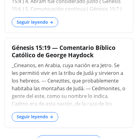
15:4 ) 4. Abram fue considerado justo ( Génesis
15:6 ) 5. Comunicación continua ( Génesis 15:7 )
6. Los animales divididos ( Génesis 15:9 ) 7. La
Seguir leyendo →
visión ( Gé
Génesis 15:19 — Comentario Bíblico
Católico de George Haydock
_Cineanos, en Arabia, cuya nación era Jetro. Se
les permitió vivir en la tribu de Judá y sirvieron a
los hebreos. --- Cenezites, que probablemente
habitaba las montañas de Judá. --- Cedmonites, o
gente del este, como su nombre lo indica.
Cadmo era de esta nación, de la raza de los
Heveanos, y vivía en los alrededores del monte
Seguir leyendo →
Hermón, de donde su esposa se llamaba
Hermione. Quizás fue uno de los que huyeron
ante la llegada de Josué; y se dice que sembró