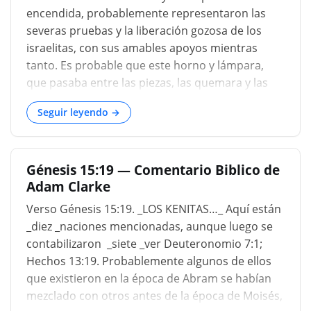
encendida, probablemente representaron las
severas pruebas y la liberación gozosa de los
israelitas, con sus amables apoyos mientras
tanto. Es probable que este horno y lámpara,
que pasaba entre las piezas, las quemara y las
consumiera, y así completara el sacrificio, y
Seguir leyendo →
atestiguara que Dios lo había aceptado. Por lo
tanto, da a entender que los convenios de Dios
con el hombre se hacen por sacrificio, Salmo
Génesis 15:19 — Comentario Biblico de
50:5. Y podemos saber que acepta nuestros
Adam Clarke
sacrificios, si enciende en nuestras almas afectos
piadosos y devotos. Se indican los límites de la
Verso Génesis 15:19. _LOS KENITAS…_ Aquí están
tierra otorgada. Se habla de varias naciones, o
_diez _naciones mencionadas, aunque luego se
tribus, que deben ser expulsadas para dejar
contabilizaron _siete _ver Deuteronomio 7:1;
espacio a la simiente de Abram. En este capítulo
Hechos 13:19. Probablemente algunos de ellos
percibimos en Abram la fe luchando y triunfando
que existieron en la época de Abram se habían
sobre la incredulidad. No se pregunten,
mezclado con otros antes de la época de Moisés,
creyentes, si se encuentran con temporadas de