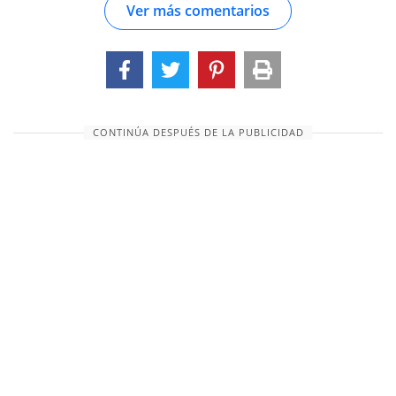
Ver más comentarios
dientes de dragón para poblar su ciudad de
Tebas en Beotia, de una alusión al nombre de los
hevitas, que significa serpientes. (Calmet) --- Las
once naciones aquí mencionadas no fueron
todas sometidas; a causa de los pecados de los
hebreos. (Menochius)_...
CONTINÚA DESPUÉS DE LA PUBLICIDAD