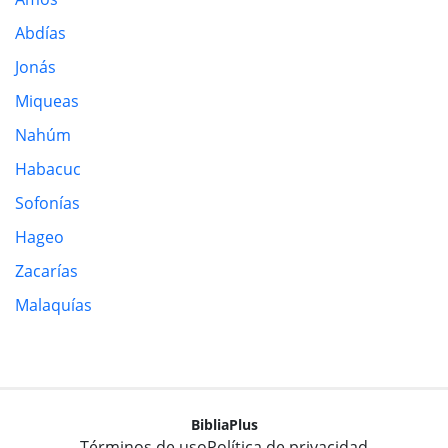
Abdías
Jonás
Miqueas
Nahúm
Habacuc
Sofonías
Hageo
Zacarías
Malaquías
BibliaPlus
Términos de uso
Política de privacidad