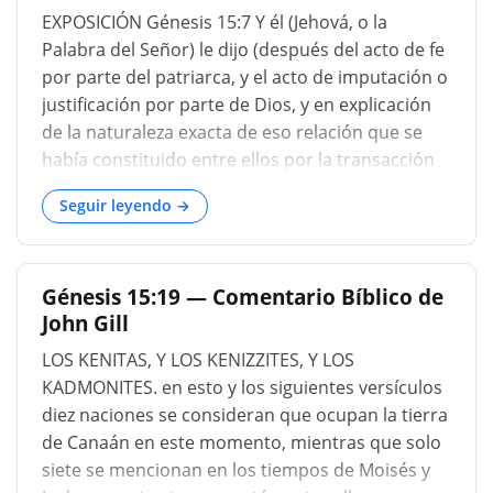
EXPOSICIÓN Génesis 15:7 Y él (Jehová, o la
Palabra del Señor) le dijo (después del acto de fe
por parte del patriarca, y el acto de imputación o
justificación por parte de Dios, y en explicación
de la naturaleza exacta de eso relación que se
había constituido entre ellos por la transacción
espiritual así descrita), yo soy el Señor que te
Seguir leyendo →
sacó de Ur de los caldeos (vide Génesis 11:28),
para darte esta tierra para heredar (o, poseerlo)
Génesis 15:8 Y él dijo: Señor Dios (Adonai Jehová;
Génesis 15:19 — Comentario Bíblico de
vide Génesis 15:2), ¿por qué sabré que lo
John Gill
heredaré? No es el lenguaje de la duda, aunque
las dudas leves no son incompatibles con la fe ...
LOS KENITAS, Y LOS KENIZZITES, Y LOS
KADMONITES. en esto y los siguientes versículos
diez naciones se consideran que ocupan la tierra
de Canaán en este momento, mientras que solo
siete se mencionan en los tiempos de Moisés y