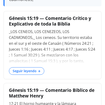
Génesis 15:19 — Comentario Crítico y
Explicativo de toda la Biblia
_LOS CENEOS, LOS CENEZEOS, LOS
CADMONEOS,_ Los ceneos. Su territorio estaba
en el sur y el oeste de Canaán ( Números 24:21 ;
Jueces 1:16 ; Jueces 4:11 ; Jueces 4:17 ; Jueces 5:24
; 1 Samuel 30:29 ). Se mezclaron con los
amalecitas ( 1 Samuel 15:3 ), y por lo tanto,
perdieron su país, que cayó en posesión de
Seguir leyendo →
Israel, aunque continuaron en términos de
discusión amistosa con la na
Génesis 15:19 — Comentario Biblico de
Matthew Henry
17-21 El horno humeante y la lámpara