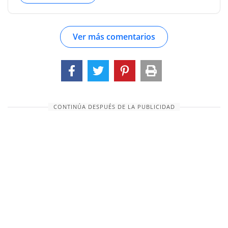
advertencias habladas por Dios. II. Note las
advertencias de Sodoma. Uno fue dado por la
Ver más comentarios
entrada de Lot dentro de sus puertas; otro fue
dado por el advenimiento de Quedorlaomer y los
invasores del este. Abraham y Melquisedec
proyectaron sus sombras sublimes y terribles
desde el Valle del Rey hacia el sur sobre los
muros de Gomorra; pero los pecadores de
CONTINÚA DESPUÉS DE LA PUBLICIDAD
dentro no sintieron la sensación sagrada de su
presencia, no temblaron ante los pasos de su
majestad. III. Fíjense en el intercesor de Sodoma.
La oración de Abraham muestra: (1) la confianza
que