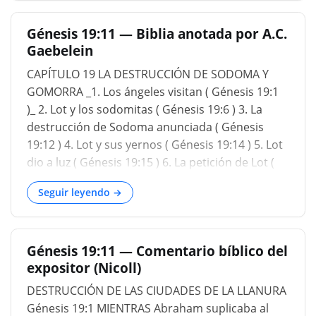
ser justo o justo. Incluso en el juicio, Dios debe
Génesis 19:11 — Biblia anotada por A.C.
ser justo o equitativo. Dios no puede ser injusto
Gaebelein
en ninguna acción en ningún momento. Ahora
bien, esta es un área que Satanás está buscando
CAPÍTULO 19 LA DESTRUCCIÓN DE SODOMA Y
constantemente para presentar un caso contra
GOMORRA _1. Los ángeles visitan ( Génesis 19:1
Dios. ¿Cómo puede un Dios de amor, o un Dios
)_ 2. Lot y los sodomitas ( Génesis 19:6 ) 3. La
de amor condenar al infierno eterno a un
destrucción de Sodoma anunciada ( Génesis
hombre que nunca ha oído hablar de Jesucristo?
19:12 ) 4. Lot y sus yernos ( Génesis 19:14 ) 5. Lot
¿Qué hay de esa persona que vive en África, que
dio a luz ( Génesis 19:15 ) 6. La petición de Lot (
vivió y murió sin saber de Jesucristo? ¿Tendrá
Génesis 19:18 ) 7. El escape ( Génesis
que sufrir...
Seguir leyendo →
Génesis 19:11 — Comentario bíblico del
expositor (Nicoll)
DESTRUCCIÓN DE LAS CIUDADES DE LA LLANURA
Génesis 19:1 MIENTRAS Abraham suplicaba al