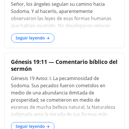
Señor, los ángeles seguían su camino hacia
Sodoma. Y al hacerlo, aparentemente
observaron las leyes de esas formas humanas
que habían asumido. No desplegaron veloces
alas y se posaron temprano en la tarde en las
Seguir leyendo →
puertas de la ciudad; pero tomando la ruta
habitual, descendieron de las colinas que
separaban el campamento de Abraham de la
Génesis 19:11 — Comentario bíblico del
llanura del Jordán, y cuando el sol se ponía
sermón
llegaron a su destino. En el profundo hueco que
se encuentra a ambos lados de la entrada de
Génesis 19 Aviso: I. La pecaminosidad de
una ciudad oriental, Lot había tomado su asiento
Sodoma. Sus pecados fueron cometidos en
acostumbrado. Cansado y molesto por el
medio de una abundancia ilimitada de
estruendo de los juerguistas en la calle, y
prosperidad; se cometieron en medio de
oprimido por la atmósfera bochornosa cargada
escenas de mucha belleza natural, la Naturaleza
de fatalidad, estaba mirando hacia las colinas
indignada ante la mirada de sus formas más
frescas y pacíficas, púrpura con el sol poniente
bellas; y fueron cometidos no sólo en oposición
detrás de ellas, y dejando que sus pensamient
Seguir leyendo →
al silencio de la Naturaleza, sino a las