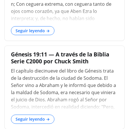
n; Con ceguera extrema, con ceguera tanto de
ojos como corazón, ya que Aben Ezra lo
interpreta; y, de hecho, no habían sido
entregados a una ceguera y dureza judicial de
Seguir leyendo →
corazón, tal golpe en ellos podría haberlas
convencido de que sus caminos eran malvados,
y sus obras no están bien, y que por parte de
Génesis 19:11 — A través de la Biblia
ellos habían incurrido en el disgusto de Dios, y
Serie C2000 por Chuck Smith
desistería de su empresa; Pero, por el contrario,
continuaron con ella, y buscaban toda la
El capítulo diecinueve del libro de Génesis trata
diligencia y el trabajo lo más posible para
de la destrucción de la ciudad de Sodoma. El
lograrlo. La palabra para "ceguera" solo se usa
Señor vino a Abraham y le informó que debido a
aquí y en 2 Reyes 6:18 y denota una especie
la maldad de Sodoma, era necesario que viniera
peculiar de ceguera; no una ceguera entera con
el juicio de Dios. Abraham rogó al Señor por
respecto a todos los objetos, pero solo con
Sodoma, intercedió en realidad diciendo: "Pero,
respecto a los que estaban intentos; De lo
¿y si hay cincuenta justos? ¿Destruirás al justo
contrario, no habrían continuado con la casa de
Seguir leyendo →
con el impío?" Y la base de la intercesión de
Lot...
Abraham fue que el Señor de la tierra debería