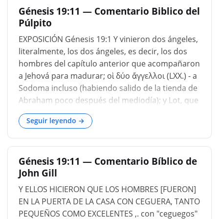
Génesis 19:11 — Comentario Biblico del
en
Púlpito
EXPOSICIÓN Génesis 19:1 Y vinieron dos ángeles,
literalmente, los dos ángeles, es decir, los dos
hombres del capítulo anterior que acompañaron
a Jehová para madurar; οἱ δύο ἄγγελλοι (LXX.) - a
Sodoma incluso (habiendo salido de la tienda de
Abraham poco después del mediodía); y Lot, que
se escuchó por última vez en la narrativa
Seguir leyendo →
capturado por los reyes asiáticos y entregado
por su tío (Génesis 14:12, Génesis 14:16), se
sentó en la puerta de Sodoma. שַׁעַר, por la idea
Génesis 19:11 — Comentario Bíblico de
de abrir, significaba la puerta de entrada o
John Gill
entrada de un campamento (Éxodo 32:26, Éxodo
Y ELLOS HICIERON QUE LOS HOMBRES [FUERON]
EN LA PUERTA DE LA CASA CON CEGUERA, TANTO
PEQUEÑOS COMO EXCELENTES ,. con "ceguegos"