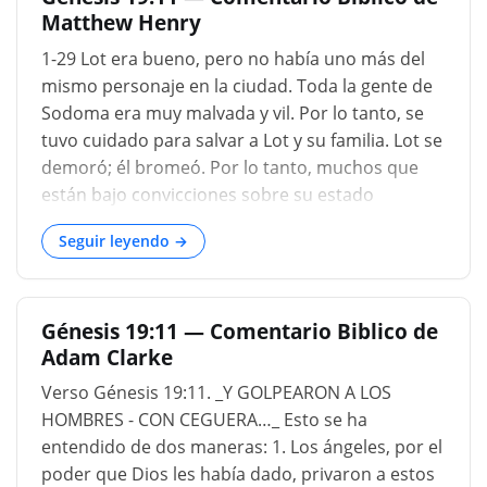
Matthew Henry
1-29 Lot era bueno, pero no había uno más del
mismo personaje en la ciudad. Toda la gente de
Sodoma era muy malvada y vil. Por lo tanto, se
tuvo cuidado para salvar a Lot y su familia. Lot se
demoró; él bromeó. Por lo tanto, muchos que
están bajo convicciones sobre su estado
espiritual y la necesidad de un cambio, difieren
Seguir leyendo →
ese trabajo necesario. La salvación de los
hombres más justos es de la misericordia de
Dios, no por su propio mérito. Somos salvos por
Génesis 19:11 — Comentario Biblico de
gracia. El poder de Dios también debe ser
Adam Clarke
reconocido al sacar a las almas de un estado
pecaminoso. Si Dios no hubiera sido
Verso Génesis 19:11. _Y GOLPEARON A LOS
misericordioso con nosotros, nuestra demora
HOMBRES - CON CEGUERA…_ Esto se ha
habría sido nuestra ruina. Lot debe huir por su
entendido de dos maneras: 1. Los ángeles, por el
vida. No debe anhelar a Sodoma. Tales órdenes
poder que Dios les había dado, privaron a estos