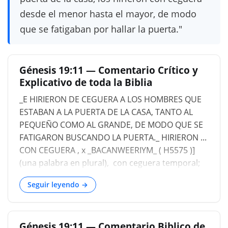
desde el menor hasta el mayor, de modo
que se fatigaban por hallar la puerta."
Génesis 19:11 — Comentario Crítico y
Explicativo de toda la Biblia
_E HIRIERON DE CEGUERA A LOS HOMBRES QUE
ESTABAN A LA PUERTA DE LA CASA, TANTO AL
PEQUEÑO COMO AL GRANDE, DE MODO QUE SE
FATIGARON BUSCANDO LA PUERTA._ HIRIERON ...
CON CEGUERA , х _BACANWEERIYM_ ( H5575 )]
(una palabra en plural), con ceguera temporal;
una alucinación derivada por Gesenius de una
Seguir leyendo →
raíz caldea, deslumbrar, resplandecer (cf. 2 Reyes
6:18 ). Este es el primer caso registrado de
castigo infligido por ángeles....
Génesis 19:11 — Comentario Biblico de