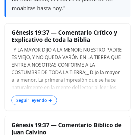
moabitas hasta hoy."
Génesis 19:37 — Comentario Crítico y
Explicativo de toda la Biblia
_Y LA MAYOR DIJO A LA MENOR: NUESTRO PADRE
ES VIEJO, Y NO QUEDA VARÓN EN LA TIERRA QUE
ENTRE A NOSOTRAS CONFORME A LA
COSTUMBRE DE TODA LA TIERRA;_ Dijo la mayor
a la menor. La primera impresión que se hace
naturalmente en la mente del lector al leer los
horribles detalles que siguen es que la
Seguir leyendo →
sensibilidad moral de las hijas de Lot se había
sido empañada o más bien extinguida por
completo, por la larga y familiar asociación con la
Génesis 19:37 — Comentario Biblico de
gente de la Pentápolis, y que ya se habían
Juan Calvino
hundido hasta las más bajas profundidades de la