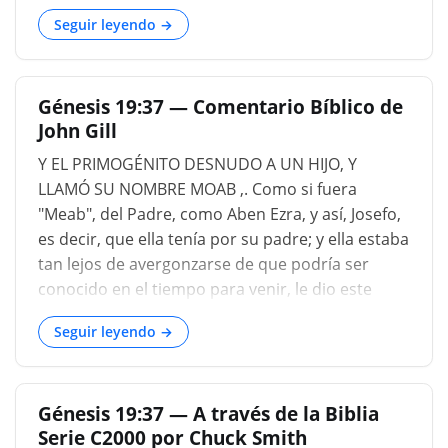
Por lo tanto, como un fragmento de la
Seguir leyendo →
composición original de Elohist, el verso actual
es por la pseudocrítica relacionada con Génesis
17:27 (Ilgen, Tuch, Block); pero "una mayor
Génesis 19:37 — Comentario Bíblico de
brusquedad de estilo y un modo de composición
John Gill
más fragmentario" que esto indicarían que "no
se podría imaginar fácilmente" (Kalisch). El
Y EL PRIMOGÉNITO DESNUDO A UN HIJO, Y
cambio en el nombre divino se explica
LLAMÓ SU NOMBRE MOAB ,. Como si fuera
suficientemente por la suposición de que la
"Meab", del Padre, como Aben Ezra, y así, Josefo,
destrucción de las ciudades de la llanura no fue
es decir, que ella tenía por su padre; y ella estaba
vista por el escritor en este momento en relación
tan lejos de avergonzarse de que podría ser
con el pacto e intercesión a
conocido en el tiempo para venir, le dio este
nombre. Hillerus w hace que sea un compuesto
Seguir leyendo →
de אב y מובא, y para significar "entrar", o "mentir
con un padre", que aún más notoriamente
apunta a su propia acción. Drusius tiene otra
Génesis 19:37 — A través de la Biblia
derivación de la palabra, al menos lo propone, y
Serie C2000 por Chuck Smith
lo hace "Aqua Patris"; "MO" en el lenguaje egipcio