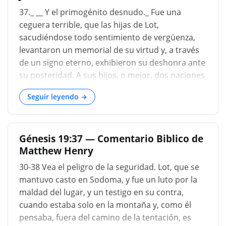
depravación, cuando pudieron planear
37._ __ Y el primogénito desnudo._ Fue una
deliberadamente la comisión del incesto con su
ceguera terrible, que las hijas de Lot,
propio padre. Pero esta primera impresión será
sacudiéndose todo sentimiento de vergüenza,
pronto corregida o eliminada por el recuerdo de
levantaron un memorial de su virtud y, a través
que aquellas jóvenes, aunque vivían en medio de
de un signo eterno, exhibieron su deshonra ante
una sociedad universalmente corrupta, habían
su posteridad. A sus hijos, o mejor, dos naciones
mantenido sin embargo un carácter virtuoso (
en sus personas, les dan nombres, de donde
Génesis 19:8 ); y por lo tanto debe pres
Seguir leyendo →
todos pueden saber que era una familia,
originada en el adulterio y las relaciones
sexuales impuras. La mayor se jacta de haber
Génesis 19:37 — Comentario Biblico de
obtenido a su hijo de su padre, la otra de que su
Matthew Henry
hijo nació de una relación cercana. Así, ambos
difundieron su crimen sin vergüenza, mientras
30-38 Vea el peligro de la seguridad. Lot, que se
que, por la vergüenza de su crimen, se habían
mantuvo casto en Sodoma, y ​​fue un luto por la
escondido en escondites eternos. No contento
maldad del lugar, y un testigo en su contra,
con la tristeza de su tiempo, propagan su crimen
cuando estaba solo en la montaña y, como él
a otros tiempos. Por lo tanto, no hay duda de
pensaba, fuera del camino de la tentación, es