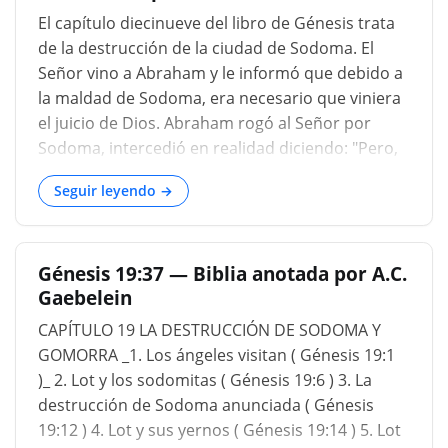
que significa "agua", que a veces se usa para
El capítulo diecinueve del libro de Génesis trata
semillas, consulte Isaías 48:1: EL MISMO [ES] EL
de la destrucción de la ciudad de Sodoma. El
PADRE DE LOS MOABITAS HASTA ESTE DÍA ; un
Señor vino a Abraham y le informó que debido a
pueblo que vivió en las fronteras de la tierra de
la maldad de Sodoma, era necesario que viniera
Canaán, a menudo molesta con los israelitas, y
el juicio de Dios. Abraham rogó al Señor por
con frecuencia habla en el Antiguo Testamento.
Sodoma, intercedió en realidad diciendo: "Pero,
w onomastic. Sacro. pag. 414....
¿y si hay cincuenta justos? ¿Destruirás al justo
Seguir leyendo →
con el impío?" Y la base de la intercesión de
Abraham fue que el Señor de la tierra debería
ser justo o justo. Incluso en el juicio, Dios debe
Génesis 19:37 — Biblia anotada por A.C.
ser justo o equitativo. Dios no puede ser injusto
Gaebelein
en ninguna acción en ningún momento. Ahora
bien, esta es un área que Satanás está buscando
CAPÍTULO 19 LA DESTRUCCIÓN DE SODOMA Y
constantemente para presentar un caso contra
GOMORRA _1. Los ángeles visitan ( Génesis 19:1
Dios. ¿Cómo puede un Dios de amor, o un Dios
)_ 2. Lot y los sodomitas ( Génesis 19:6 ) 3. La
de amor condenar al infierno eterno a un
destrucción de Sodoma anunciada ( Génesis
hombre que nunca ha oído hablar de Jesucristo?
19:12 ) 4. Lot y sus yernos ( Génesis 19:14 ) 5. Lot