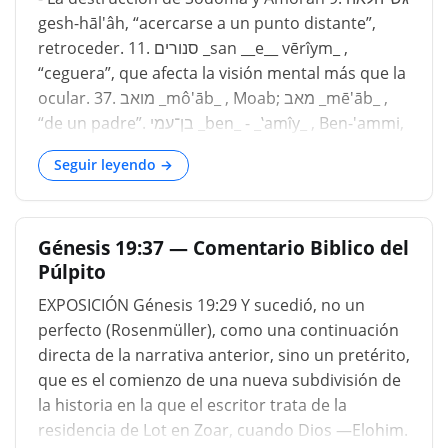
gesh-hāl'âh, “acercarse a un punto distante”,
retroceder. 11. סנורים _san __e__ vērı̂ym_ ,
“ceguera”, que afecta la visión mental más que la
ocular. 37. מואב _mô'āb_ , Moab; מאב _mē'āb_ ,
“de un padre”. בן־עמי _ben_ - _‛amı̂y_ , Ben-'ammi,
“hijo de mi pueblo”. עמון _‛ __amôn_ , 'Amón, "del
Seguir leyendo →
pueblo". Este capítulo es la continuación y
conclusión del anterior. Registra una parte de la
extraña obra de Dios, extraña porque consiste
Génesis 19:37 — Comentario Biblico del
en
Púlpito
EXPOSICIÓN Génesis 19:29 Y sucedió, no un
perfecto (Rosenmüller), como una continuación
directa de la narrativa anterior, sino un pretérito,
que es el comienzo de una nueva subdivisión de
la historia en la que el escritor trata de la
residencia de Lot en Zoar, cuando Dios —Elohim.