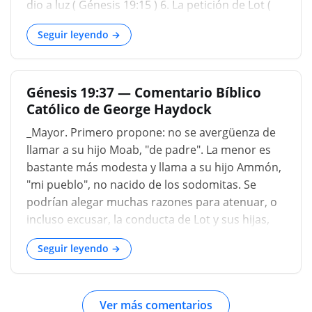
¿Qué hay de esa persona que vive en África, que
dio a luz ( Génesis 19:15 ) 6. La petición de Lot (
vivió y murió sin saber de Jesucristo? ¿Tendrá
Génesis 19:18 ) 7. El escape ( Génesis
que sufrir...
Seguir leyendo →
Génesis 19:37 — Comentario Bíblico
Católico de George Haydock
_Mayor. Primero propone: no se avergüenza de
llamar a su hijo Moab, "de padre". La menor es
bastante más modesta y llama a su hijo Ammón,
"mi pueblo", no nacido de los sodomitas. Se
podrían alegar muchas razones para atenuar, o
incluso excusar, la conducta de Lot y sus hijas,
como han hecho muchos de los padres. Pero la
Seguir leyendo →
Escritura apenas lo deja registrado, sin elogio ni
la culpa. (Haydock)_...
Ver más comentarios