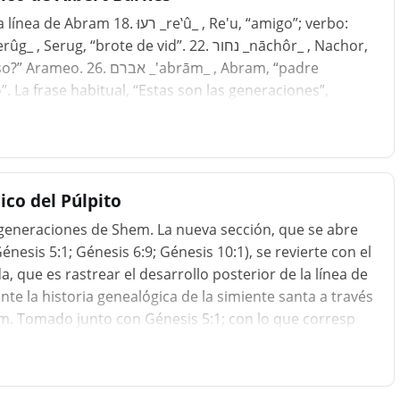
רע _re‛û_ , Re'u, “amigo”; verbo:
ntañero”. La frase habitual, “Estas son las generaciones”,
ico del Púlpito
generaciones de Shem. La nueva sección, que se abre
énesis 5:1; Génesis 6:9; Génesis 10:1), se revierte con el
da, que es rastrear el desarrollo posterior de la línea de
nte la historia genealógica de la simiente santa a través
am. Tomado junto con Génesis 5:1; con lo que corresp