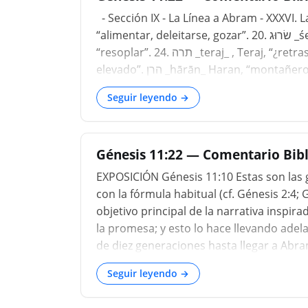
- Sección IX - La Línea a Abram - XXXVI. La línea de Abram 18. וּ
“alimentar, deleitarse, gozar”. 20. שׂרוּג _śerûg_ , Serug, “brote de vid”. 22. נחור _nāchôr_ , Nachor,
“resoplar”. 24. תרה _teraj_ , Teraj, “¿retraso?” Arameo. 26. אברם _'abrām_ , Abram, “padre
elevado”. הרן _hārān_ Haran, “mo
Seguir leyendo →
Génesis 11:22 — Comentario Bibl
EXPOSICIÓN Génesis 11:10 Estas son las 
con la fórmula habitual (cf. Génesis 2:4; G
objetivo principal de la narrativa inspira
la promesa; y esto lo hace llevando adela
de diez generaciones hasta llegar a Abr
Seguir leyendo →