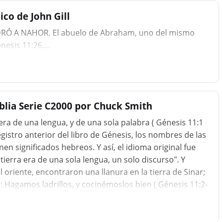
co de John Gill
RÓ A NAHOR. El abuelo de Abraham, uno del mismo
sis 11:26....
iblia Serie C2000 por Chuck Smith
 era de una lengua, y de una sola palabra ( Génesis 11:1
istro anterior del libro de Génesis, los nombres de las
 significados hebreos. Y así, el idioma original fue
ierra era de una sola lengua, un solo discurso". Y
oriente, encontraron una llanura en la tierra de Sinar;
ro: Hagamos ladrillos, y cocinémoslos bien ( Génesis 11:2-
rque muestra que muy temprano después del diluvio,
solo construir sus casas con rocas, avanzaron al estado