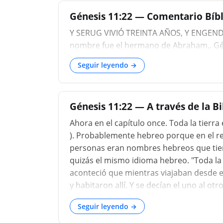
Génesis 11:22 — Comentario Bíbli
Y SERUG VIVIÓ TREINTA AÑOS, Y ENGEND
nombre fue el hermano de Abraham,. Géne
Seguir leyendo →
Génesis 11:22 — A través de la B
Ahora en el capítulo once. Toda la tierra
). Probablemente hebreo porque en el reg
personas eran nombres hebreos que tienen
quizás el mismo idioma hebreo. "Toda la t
aconteció que mientras viajaban desde el 
y habitaron allí. Y se decían el uno al ot
3 ). Ahora, esto es algo interesante po
Seguir leyendo →
tenían hornos de ladrillos y en lugar de 
de hacer ladrillos y ponerlos