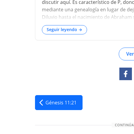
discutir aquí. Es característico de P, do
mediante una genealogía en lugar de dej
Diluvio hasta el nacimiento de Abraham 
como 1172 (la variante da 1072). El perí
Seguir leyendo →
destruye la proporción entre el período 
mayor, y su texto se vuelve así sospechos
Ver
Génesis 11:21
CONTINÚA