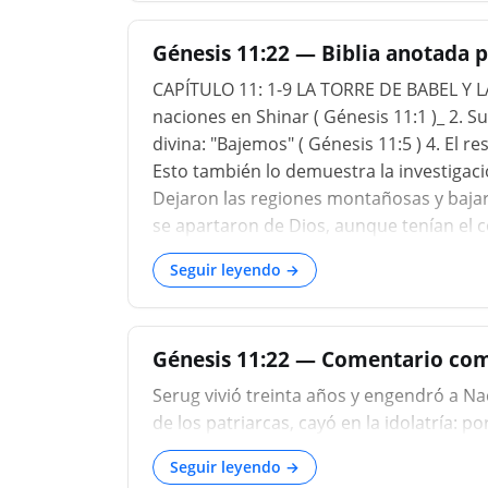
Génesis 11:22 — Biblia anotada p
CAPÍTULO 11: 1-9 LA TORRE DE BABEL Y L
naciones en Shinar ( Génesis 11:1 )_ 2. S
divina: "Bajemos" ( Génesis 11:5 ) 4. El re
Esto también lo demuestra la investigació
Dejaron las regiones montañosas y bajar
se apartaron de Dios, aunque tenían el c
Seguir leyendo →
Génesis 11:22 — Comentario com
Serug vivió treinta años y engendró a Nac
de los patriarcas, cayó en la idolatría: p
Seguir leyendo →