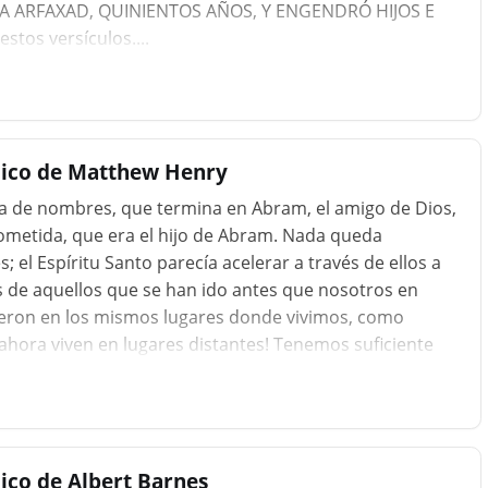
A ARFAXAD, QUINIENTOS AÑOS, Y ENGENDRÓ HIJOS E
stos versículos....
lico de Matthew Henry
sta de nombres, que termina en Abram, el amigo de Dios,
rometida, que era el hijo de Abram. Nada queda
el Espíritu Santo parecía acelerar a través de ellos a
 de aquellos que se han ido antes que nosotros en
ieron en los mismos lugares donde vivimos, como
hora viven en lugares distantes! Tenemos suficiente
pio trabajo. Cuando la tierra comenzó a poblarse, la
Esta fue la disposición sabia de la Providencia....
ico de Albert Barnes