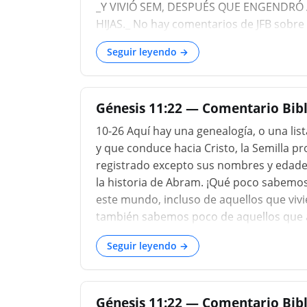
_Y VIVIÓ SEM, DESPUÉS QUE ENGENDRÓ 
HIJAS._ No hay comentarios de JFB sobre e
Seguir leyendo →
Génesis 11:22 — Comentario Bib
10-26 Aquí hay una genealogía, o una li
y que conduce hacia Cristo, la Semilla p
registrado excepto sus nombres y edades; 
la historia de Abram. ¡Qué poco sabemos
este mundo, incluso de aquellos que viv
también sabemos poco de aquellos que a
que hacer para ocuparnos de nuestro pro
Seguir leyendo →
vida de los hombres comenzó a acortarse; 
Génesis 11:22 — Comentario Bibl