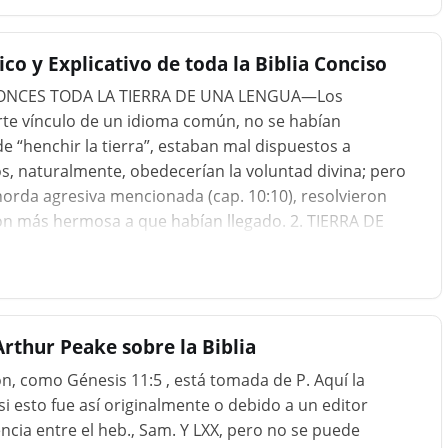
co y Explicativo de toda la Biblia Conciso
TONCES TODA LA TIERRA DE UNA LENGUA—Los
rte vínculo de un idioma común, no se habían
e “henchir la tierra”, estaban mal dispuestos a
s, naturalmente, obedecerían la voluntad divina; pero
rda agresiva mencionada (cap. 10:10), resolvieron
ón más hermosa a que habían llegado. 2. TIERRA DE
s Eufrates y Tigris, fué elegido como el centro de su
mo no hay piedra en esa región, el ladrillo era y es el
o se ve en el montón de ruinas en Birs Nimroud, que
a por aquellos antiguos rebeldes. Algunos de los
rthur Peake sobre la Biblia
, como Génesis 11:5 , está tomada de P. Aquí la
si esto fue así originalmente o debido a un editor
cia entre el heb., Sam. Y LXX, pero no se puede