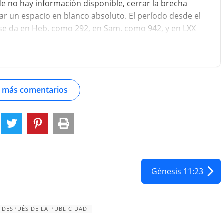
nde no hay información disponible, cerrar la brecha
ar un espacio en blanco absoluto. El período desde el
se da en Heb. como 292, en Sam. como 942, y en LXX
odo en heb. es increíblemente corto, pero el Sam.
anterior y el posterior al engendramiento del hijo
o....
 más comentarios
Génesis 11:23
 DESPUÉS DE LA PUBLICIDAD