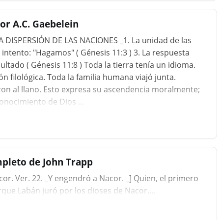
or A.C. Gaebelein
A DISPERSIÓN DE LAS NACIONES _1. La unidad de las
u intento: "Hagamos" ( Génesis 11:3 ) 3. La respuesta
sultado ( Génesis 11:8 ) Toda la tierra tenía un idioma.
n filológica. Toda la familia humana viajó junta.
on al llano. Esto expresa su ascendencia moralmente;
onocimiento de Dios ...
pleto de John Trapp
or. Ver. 22. _Y engendró a Nacor. _] Quien, el primero
orque Labán juró por los dioses de Nacor....