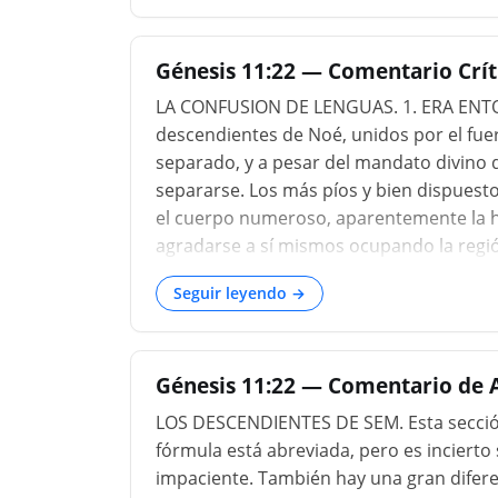
Génesis 11:22 — Comentario Críti
LA CONFUSION DE LENGUAS. 1. ERA EN
descendientes de Noé, unidos por el fue
separado, y a pesar del mandato divino d
separarse. Los más píos y bien dispuesto
el cuerpo numeroso, aparentemente la ho
agradarse a sí mismos ocupando la regi
SHINAR—el valle fértil, regado por los río
Seguir leyendo →
unión y sede de su poder. 3. LADRILLO—co
único material usado para edificar, com
puede haber sido la misma ciudad fundad
Génesis 11:22 — Comentario de A
ladrillos...
LOS DESCENDIENTES DE SEM. Esta sección
fórmula está abreviada, pero es incierto 
impaciente. También hay una gran diferen