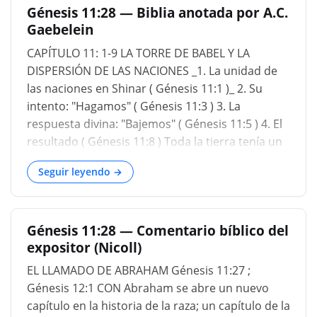
Génesis 11:28 — Biblia anotada por A.C.
Sinar; y habitaron allí. Y se decían el uno al otro:
Gaebelein
Hagamos ladrillos, y cocinémoslos bien ( Génesis
11:2-3 ). Ahora, esto es algo interesante porque
CAPÍTULO 11: 1-9 LA TORRE DE BABEL Y LA
muestra que muy temprano después del diluvio,
DISPERSIÓN DE LAS NACIONES _1. La unidad de
tenían hornos de ladrillos y en lugar de solo
las naciones en Shinar ( Génesis 11:1 )_ 2. Su
construir sus casas con rocas, avanzaron al
intento: "Hagamos" ( Génesis 11:3 ) 3. La
estado de hacer ladrillos y ponerlos
respuesta divina: "Bajemos" ( Génesis 11:5 ) 4. El
resultado ( Génesis 11:8 ) Toda la tierra tenía un
idioma. Esto también lo demuestra la
Seguir leyendo →
investigación filológica. Toda la familia humana
viajó junta. Dejaron las regiones montañosas y
bajaron al llano. Esto expresa su ascendencia
Génesis 11:28 — Comentario bíblico del
moralmente; se apartaron de Dios, aunque
expositor (Nicoll)
tenían el conocimiento de Dios ...
EL LLAMADO DE ABRAHAM Génesis 11:27 ;
Génesis 12:1 CON Abraham se abre un nuevo
capítulo en la historia de la raza; un capítulo de la