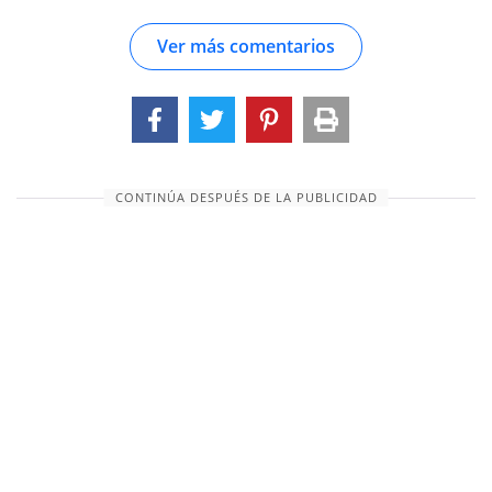
por la religión. Ahora bien, si esto es cierto en
Ver más comentarios
Harán, como lo dirán los médicos judíos; luego
tuvo, por lo que sabemos, la virginidad (como lo
expresó cierto mártir) de esa clase de martirio.
Se dice que los primeros que fueron quemados
por religión, desde la Reforma, fueron Enrique y
Juan, dos monjes agustinos en Bruselas, _anno_
CONTINÚA DESPUÉS DE LA PUBLICIDAD
1523, bajo James Hogostratus, el inquisidor
dominico. El verdugo, al ser preguntado si se
retractaban en las llamas, negó que existiera tal
cosa; pero dij...