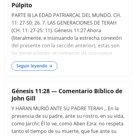
Púlpito
PARTE III LA EDAD PATRIARCAL DEL MUNDO. CH.
11: 27-50: 26. 7. LAS GENERACIONES DE TERAH
(CH. 11: 27-25: 11). Génesis 11:27 Ahora
(literalmente, e insinuando la estrecha conexión
del presente con la sección anterior), estas son
las generaciones: el comienzo de una nueva
subdivisión de la historia (Keil), y tampoco la
Seguir leyendo →
liquidación de la genealogía anterior
('Comentario del orador ') ni el encabezado del
breve párrafo en Génesis 11:27-1 (Lange; vide
Génesis 11:28 — Comentario Bíblico de
Génesis 2:4) - de Taré. No de Abram; en parte
John Gill
porque se ocupó principalmente de la carrera,
no del hijo de Abram, en cuyo caso "las
Y HARAN MURIÓ ANTE SU PADRE TERAH ,. En la
generaciones de Abram" habrían sido
presencia de su padre, ante su rostro, en su vida,
apropiadas, sino del propio Abram, el hijo de
como Jarchi; Él lo ve, como Aben Ezra: no respeta
Taré; y en parte debido al diseño subsidiario
tanto el tiempo de su muerte, que fue ante su