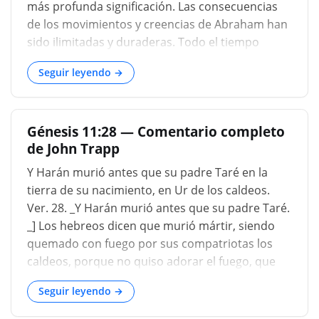
más profunda significación. Las consecuencias
de los movimientos y creencias de Abraham han
sido ilimitadas y duraderas. Todo el tiempo
sucesivo ha sido influenciado por él. Y, sin
Seguir leyendo →
embargo, hay en su vida una notable sencillez y
una ausencia total de acontecimientos que
impresionen a los contemporáneos. Entre todos
Génesis 11:28 — Comentario completo
los millones olvidados de su propio tiempo, se
de John Trapp
erige solo como una figura reconocible y
memorable. Pero alrededor de su figura no se
Y Harán murió antes que su padre Taré en la
reúne una multitud de seguidores armados; con
tierra de su nacimiento, en Ur de los caldeos.
su nombre no se asocia ningún vasto dominio
Ver. 28. _Y Harán murió antes que su padre Taré.
territorial, ninguna nueva legislación, ni siquiera
_] Los hebreos dicen que murió mártir, siendo
ninguna obra de arte o literatura. El significado
quemado con fuego por sus compatriotas los
de su vida no
caldeos, porque no quiso adorar el fuego, que
ellos habían hecho su dios. El martirio llegó
Seguir leyendo →
temprano al mundo, como lo conocemos en
Abel, quien como fue el primero en morir, murió