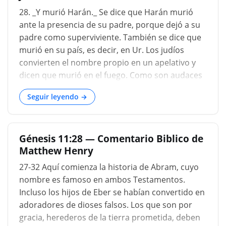
H217 ) = _HAR_ ( H2022 )]. Pero las inscripciones
28. _Y murió Harán._ Se dice que Harán murió
cuneiformes han mostrado que Mugheir, o
ante la presencia de su padre, porque dejó a su
Mugeyer, en el sur de Mesopotamia, que era lo
padre como superviviente. También se dice que
que propiamente se llamaba Caldea, era el
murió en su país, es decir, en Ur. Los judíos
verdadero sitio de Ur. Mugheir es una masa de
convierten el nombre propio en un apelativo y
forma ovalada de ruinas antiguas, entre las que
dicen que murió en el fuego. Como son audaces
destacan las de un templo espacioso dedicado a
para inventar fábulas, pretenden que él y su
la luna, y c
Seguir leyendo →
hermano Abram fueron arrojados por los
caldeos al fuego porque evitaban la idolatría;
pero que Abram escapó gracias a la constancia
Génesis 11:28 — Comentario Biblico de
de su fe. Sin embargo, el capítulo veinticuatro de
Matthew Henry
Josué (Josué 24:1), que he citado antes, declara
abiertamente que toda esta familia estaba
27-32 Aquí comienza la historia de Abram, cuyo
igualmente infectada de superstición que el país
nombre es famoso en ambos Testamentos.
mismo. Confieso, de hecho, que el nombre Ur
Incluso los hijos de Eber se habían convertido en
proviene de fuego: sin embargo, los nombres
adoradores de dioses falsos. Los que son por
suelen asignarse a ciudades ya sea por su
gracia, herederos de la tierra prometida, deben