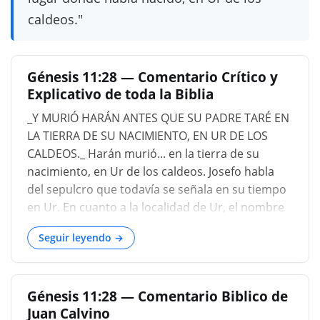
caldeos."
Génesis 11:28 — Comentario Crítico y
Explicativo de toda la Biblia
_Y MURIÓ HARÁN ANTES QUE SU PADRE TARÉ EN
LA TIERRA DE SU NACIMIENTO, EN UR DE LOS
CALDEOS._ Harán murió... en la tierra de su
nacimiento, en Ur de los caldeos. Josefo habla
del sepulcro que todavía se señala en su tiempo
en Ur. En cuanto a la localidad de Ur, el nombre
se ha asignado a varios pueblos, como los
Seguir leyendo →
representados por el moderno Orfah (que el
coronel Chesney, 'Hist. of Euphrat. Exped. 'dice
que los árabes todavía la llaman Ur de los
Génesis 11:28 — Comentario Biblico de
Caldeos), Warka, y otras. Knobel la considera 'la
Juan Calvino
montaña de los caldeos' [tomando _'UWR_ (