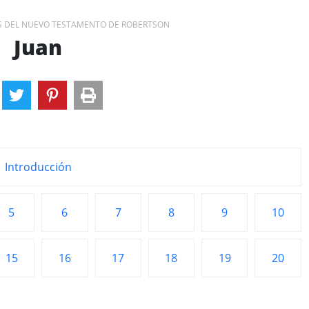
S DEL NUEVO TESTAMENTO DE ROBERTSON
Juan
Introducción
5
6
7
8
9
10
15
16
17
18
19
20