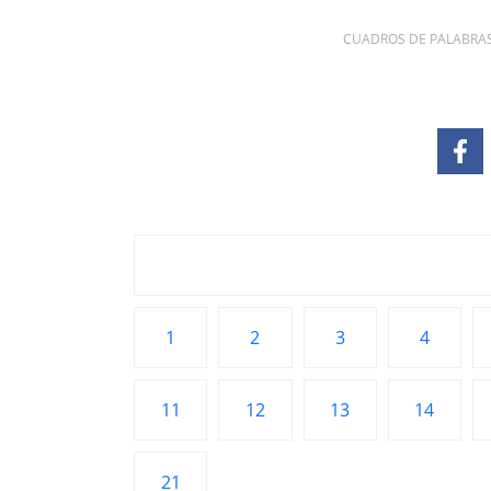
CUADROS DE PALABRA
1
2
3
4
11
12
13
14
21